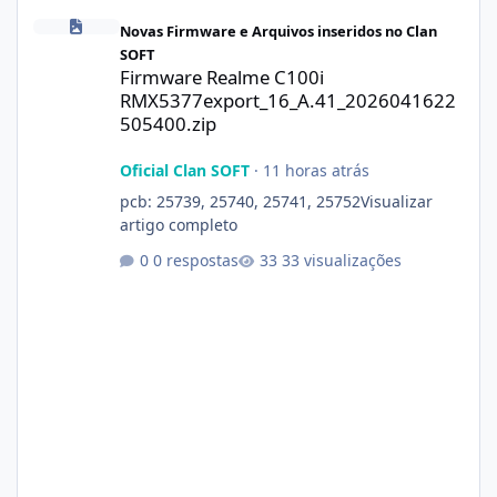
Firmware Realme C100i RMX5377export_16_A.41_2026041622505
Novas Firmware e Arquivos inseridos no Clan
SOFT
Firmware Realme C100i
RMX5377export_16_A.41_2026041622
505400.zip
Oficial Clan SOFT
·
11 horas atrás
pcb: 25739, 25740, 25741, 25752Visualizar
artigo completo
0 respostas
33 visualizações