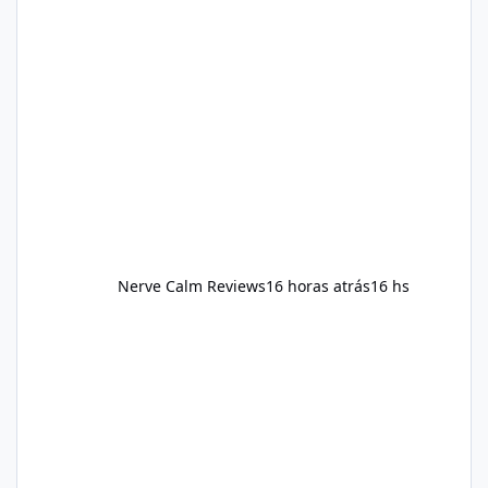
sustainable routine may include eating
nutrient-dense foods, controlling portions,
reducing excessive intake of highly processed
foods, staying active, sleeping adequately,
and managing stress. If Alka Slim is
incorporated into such a routine, users
should still maint
Nerve Calm Reviews
16 horas atrás
16 hs