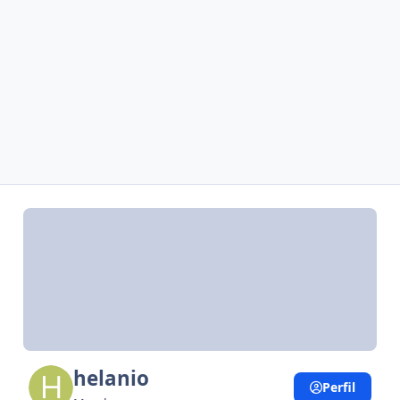
helanio
Perfil