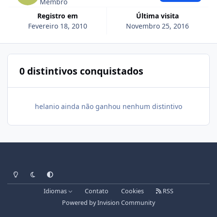
Membro
Registro em
Última visita
Fevereiro 18, 2010
Novembro 25, 2016
0 distintivos conquistados
helanio ainda não ganhou nenhum distintivo
Light Mode
Dark Mode
System Preference
Idiomas
Contato
Cookies
RSS
Powered by
Invision Community