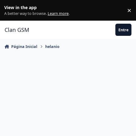
Ir para conteúdo
View in the app
×
Di
A better way to browse.
Learn more
.
Clan GSM
Entre
Página Inicial
helanio