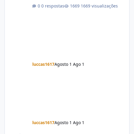
0 respostas
1669 visualizações
luccas1617
Agosto 1
Ago 1
luccas1617
Agosto 1
Ago 1
Firmware Jovi Y19s PD2420F_EX_A_16.2.7.5.W30.V000L1_vivo_osc