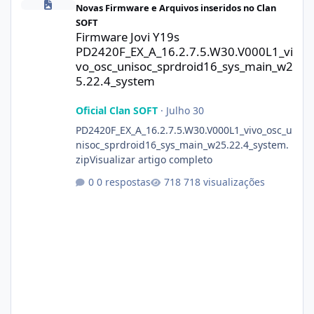
Novas Firmware e Arquivos inseridos no Clan
SOFT
Firmware Jovi Y19s
PD2420F_EX_A_16.2.7.5.W30.V000L1_vi
vo_osc_unisoc_sprdroid16_sys_main_w2
5.22.4_system
Oficial Clan SOFT
·
Julho 30
PD2420F_EX_A_16.2.7.5.W30.V000L1_vivo_osc_u
nisoc_sprdroid16_sys_main_w25.22.4_system.
zipVisualizar artigo completo
0 respostas
718 visualizações