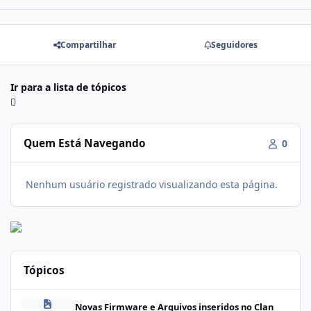
Compartilhar
Seguidores
Ir para a lista de tópicos
Quem Está Navegando
0
Nenhum usuário registrado visualizando esta página.
Tópicos
Firmware Realme C100i RMX5377export_16_A.41_2026041622505
Novas Firmware e Arquivos inseridos no Clan