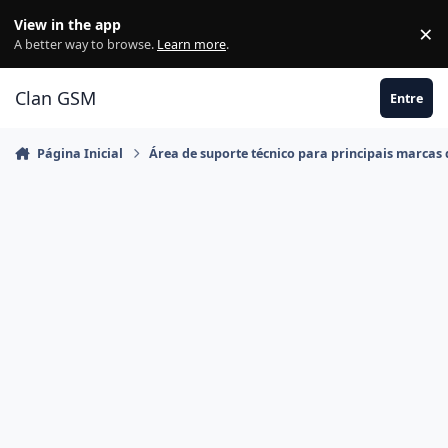
Ir para conteúdo
View in the app
×
Di
A better way to browse.
Learn more
.
Clan GSM
Entre
Página Inicial
Área de suporte técnico para principais marcas