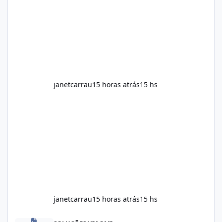
throughout the day. Helps Reduce Cravings
Certain ingredients may promote feelings of
fullness when combined with balanced
meals. Supports Metabolism Natural
ingredients may assist the body'
janetcarrau
15 horas atrás
15 hs
janetcarrau
15 horas atrás
15 hs
Alka Slim Reviews Australia 2026: The Truth Behind This Weight