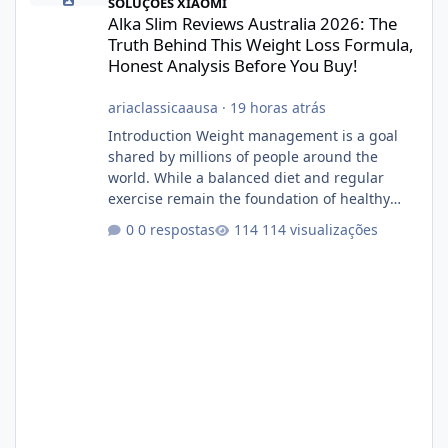
SOLUÇÕES XIAOMI
Alka Slim Reviews Australia 2026: The
Truth Behind This Weight Loss Formula,
Honest Analysis Before You Buy!
ariaclassicaausa
·
19 horas atrás
Introduction Weight management is a goal
shared by millions of people around the
world. While a balanced diet and regular
exercise remain the foundation of healthy
weight loss, many individuals also explore
0 respostas
114 visualizações
dietary supplements for additional support.
One product that has attracted attention is
Alka Slim, a weight loss supplement marketed
to help support metabolism, energy levels,
and fat management. This article provides a
neutral and informative overview of Alka Slim.
It explains what the suppl