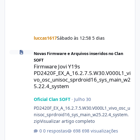
luccas1617
Sábado às 12:58
5 dias
Firmware Jovi Y19s PD2420F_EX_A_16.2.7.5.W30.V000L1_vivo_osc
Novas Firmware e Arquivos inseridos no Clan
SOFT
Firmware Jovi Y19s
PD2420F_EX_A_16.2.7.5.W30.V000L1_vi
vo_osc_unisoc_sprdroid16_sys_main_w2
5.22.4_system
Oficial Clan SOFT
·
Julho 30
PD2420F_EX_A_16.2.7.5.W30.V000L1_vivo_osc_u
nisoc_sprdroid16_sys_main_w25.22.4_system.
zipVisualizar artigo completo
0 respostas
698 visualizações