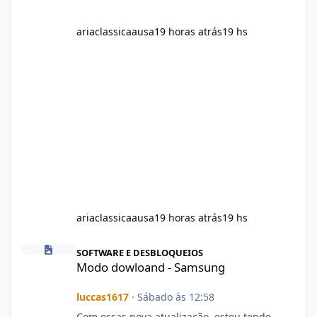
ariaclassicaausa
19 horas atrás
19 hs
ariaclassicaausa
19 horas atrás
19 hs
Modo dowloand - Samsung
SOFTWARE E DESBLOQUEIOS
Modo dowloand - Samsung
luccas1617
·
Sábado às 12:58
Com essas nova atualização, estou tendo