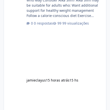
Who May Consider Alka Slim? Alka Slim may
be suitable for adults who: Want additional
support for healthy weight management
Follow a calorie-conscious diet Exercise
regularly Prefer supplements containing
0 respostas
99 visualizações
plant-based ingredients Want to complement
an existing wellness routine It is not intended
for children. How to Use Alka Slim Always
follow the instructions Alka Slim Reviews
provided on the product label. General
recommendations include: Take with water.
Use consistently. Combine with
jamieclayus
15 horas atrás
15 hs