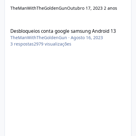
TheManWithTheGoldenGun
Outubro 17, 2023
2 anos
Desbloqueios conta google samsung Android 13
Desbloqueios conta google samsung Android 13
TheManWithTheGoldenGun
·
Agosto 16, 2023
3
respostas
2979
visualizações