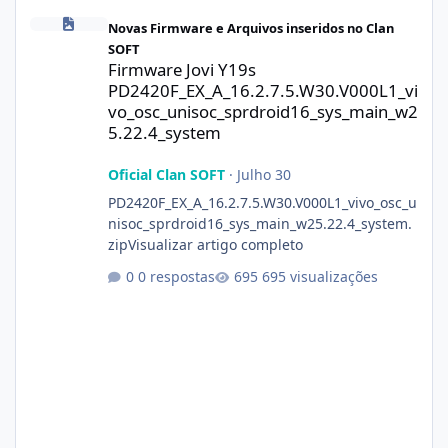
Firmware Jovi Y19s PD2420F_EX_A_16.2.7.5.W30.V000L1_vivo_osc
Novas Firmware e Arquivos inseridos no Clan
SOFT
Firmware Jovi Y19s
PD2420F_EX_A_16.2.7.5.W30.V000L1_vi
vo_osc_unisoc_sprdroid16_sys_main_w2
5.22.4_system
Oficial Clan SOFT
·
Julho 30
PD2420F_EX_A_16.2.7.5.W30.V000L1_vivo_osc_u
nisoc_sprdroid16_sys_main_w25.22.4_system.
zipVisualizar artigo completo
0 respostas
695 visualizações