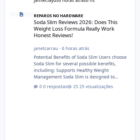
jamieclayus
6 horas atrás
6 hs
Soda Slim Reviews 2026: Does This Weight Loss Formula Really 
REPAROS NO HARDWARE
Soda Slim Reviews 2026: Does This
Weight Loss Formula Really Work
Honest Reviews!
janetcarrau
·
6 horas atrás
Potential Benefits of Soda Slim Users choose
Soda Slim for several possible benefits,
including: Supports Healthy Weight
Management Soda Slim is designed to
complement Soda Slim eating and regular
0 respostas
25 visualizações
exercise rather than replace them.
Encourages Energy Some ingredients may
help maintain normal energy production
throughout the day. Helps Reduce Cravings
Certain ingredients may promote feelings of
fullness when combined with balanced
meals. Supports Metabolism Natural
ingredients may assist the body'