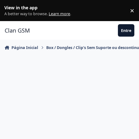
Ir para conteúdo
View in the app
×
Di
A better way to browse.
Learn more
.
Clan GSM
Entre
Página Inicial
Box / Dongles / Clip's Sem Suporte ou descontin