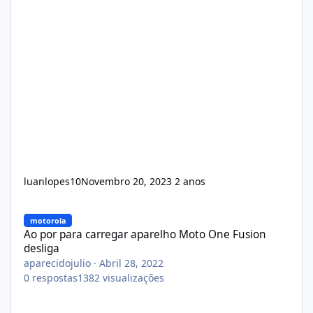
luanlopes10
Novembro 20, 2023
2 anos
Ao por para carregar aparelho Moto One Fusion desliga
motorola
Ao por para carregar aparelho Moto One Fusion
desliga
aparecidojulio
·
Abril 28, 2022
0
respostas
1382
visualizações