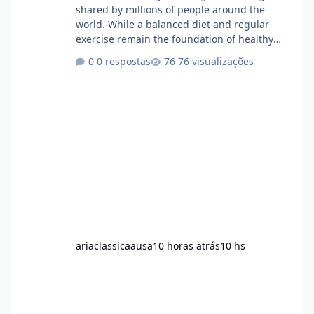
shared by millions of people around the
world. While a balanced diet and regular
exercise remain the foundation of healthy
weight loss, many individuals also explore
0 respostas
76 visualizações
dietary supplements for additional support.
One product that has attracted attention is
Alka Slim, a weight loss supplement marketed
to help support metabolism, energy levels,
and fat management. This article provides a
neutral and informative overview of Alka Slim.
It explains what the suppl
ariaclassicaausa
10 horas atrás
10 hs