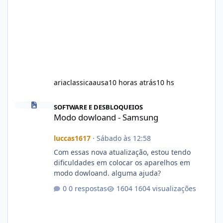
ariaclassicaausa
10 horas atrás
10 hs
Modo dowloand - Samsung
SOFTWARE E DESBLOQUEIOS
Modo dowloand - Samsung
luccas1617
·
Sábado às 12:58
Com essas nova atualização, estou tendo
dificuldades em colocar os aparelhos em
modo dowloand. alguma ajuda?
0 respostas
1604 visualizações