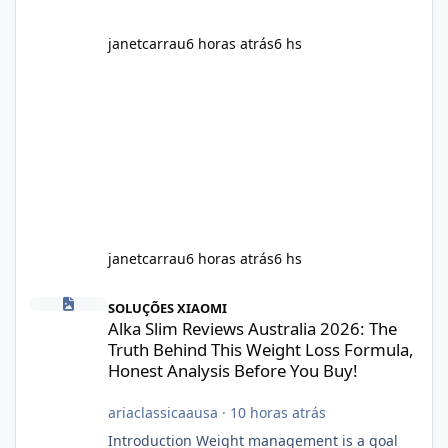
janetcarrau
6 horas atrás
6 hs
janetcarrau
6 horas atrás
6 hs
Alka Slim Reviews Australia 2026: The Truth Behind This Weight
SOLUÇÕES XIAOMI
Alka Slim Reviews Australia 2026: The
Truth Behind This Weight Loss Formula,
Honest Analysis Before You Buy!
ariaclassicaausa
·
10 horas atrás
Introduction Weight management is a goal