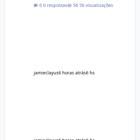
regularly Prefer supplements containing
0 respostas
56 visualizações
plant-based ingredients Want to complement
an existing wellness routine It is not intended
for children. How to Use Alka Slim Always
follow the instructions Alka Slim Reviews
provided on the product label. General
recommendations include: Take with water.
Use consistently. Combine with
jamieclayus
6 horas atrás
6 hs