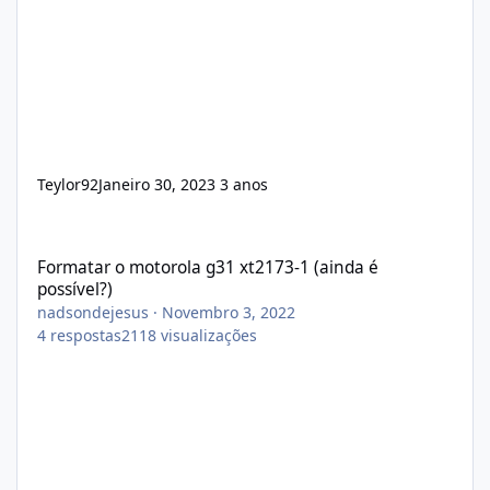
Teylor92
Janeiro 30, 2023
3 anos
Formatar o motorola g31 xt2173-1 (ainda é possível?)
Formatar o motorola g31 xt2173-1 (ainda é
possível?)
nadsondejesus
·
Novembro 3, 2022
4
respostas
2118
visualizações