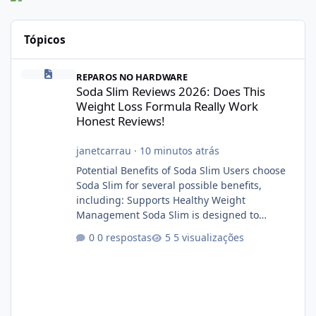
Tópicos
Soda Slim Reviews 2026: Does This Weight Loss Formula Really 
REPAROS NO HARDWARE
Soda Slim Reviews 2026: Does This
Weight Loss Formula Really Work
Honest Reviews!
janetcarrau
·
10 minutos atrás
Potential Benefits of Soda Slim Users choose
Soda Slim for several possible benefits,
including: Supports Healthy Weight
Management Soda Slim is designed to
complement Soda Slim eating and regular
0 respostas
5 visualizações
exercise rather than replace them.
Encourages Energy Some ingredients may
help maintain normal energy production
throughout the day. Helps Reduce Cravings
Certain ingredients may promote feelings of