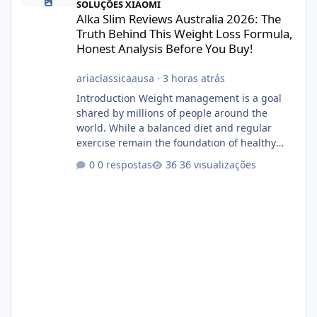
SOLUÇÕES XIAOMI
Alka Slim Reviews Australia 2026: The
Truth Behind This Weight Loss Formula,
Honest Analysis Before You Buy!
ariaclassicaausa
·
3 horas atrás
Introduction Weight management is a goal
shared by millions of people around the
world. While a balanced diet and regular
exercise remain the foundation of healthy
weight loss, many individuals also explore
0 respostas
36 visualizações
dietary supplements for additional support.
One product that has attracted attention is
Alka Slim, a weight loss supplement marketed
to help support metabolism, energy levels,
and fat management. This article provides a
neutral and informative overview of Alka Slim.
It explains what the suppl