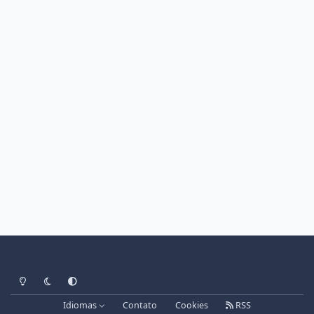
Light Mode
Dark Mode
System Preference
Idiomas
Contato
Cookies
RSS