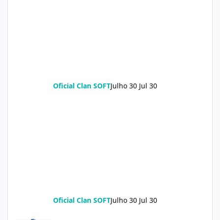
Oficial Clan SOFT
Julho 30
Jul 30
Oficial Clan SOFT
Julho 30
Jul 30
Redmi Turbo 5 (klee) ENG Firmware Engineering Rom KeepNV_k