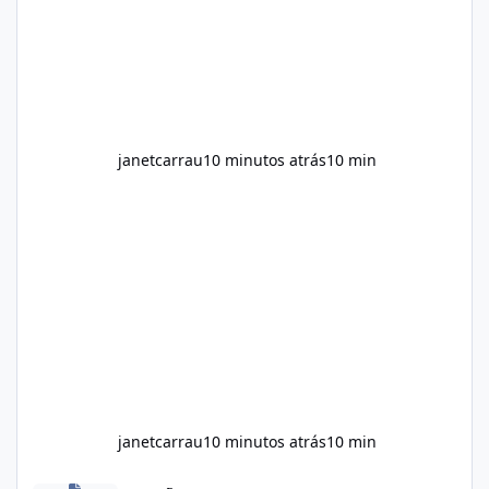
fullness when combined with balanced
meals. Supports Metabolism Natural
ingredients may assist the body'
janetcarrau
10 minutos atrás
10 min
janetcarrau
10 minutos atrás
10 min
Alka Slim Reviews Australia 2026: The Truth Behind This Weight