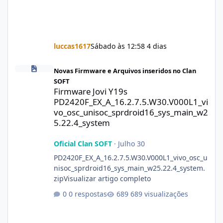
luccas1617
Sábado às 12:58
4 dias
Firmware Jovi Y19s PD2420F_EX_A_16.2.7.5.W30.V000L1_vivo_osc
Novas Firmware e Arquivos inseridos no Clan
SOFT
Firmware Jovi Y19s
PD2420F_EX_A_16.2.7.5.W30.V000L1_vi
vo_osc_unisoc_sprdroid16_sys_main_w2
5.22.4_system
Oficial Clan SOFT
·
Julho 30
PD2420F_EX_A_16.2.7.5.W30.V000L1_vivo_osc_u
nisoc_sprdroid16_sys_main_w25.22.4_system.
zipVisualizar artigo completo
0 respostas
689 visualizações