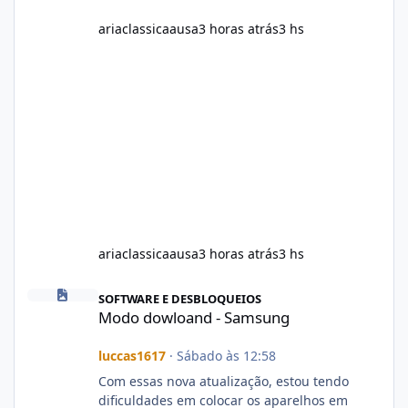
ariaclassicaausa
3 horas atrás
3 hs
ariaclassicaausa
3 horas atrás
3 hs
Modo dowloand - Samsung
SOFTWARE E DESBLOQUEIOS
Modo dowloand - Samsung
luccas1617
·
Sábado às 12:58
Com essas nova atualização, estou tendo
dificuldades em colocar os aparelhos em