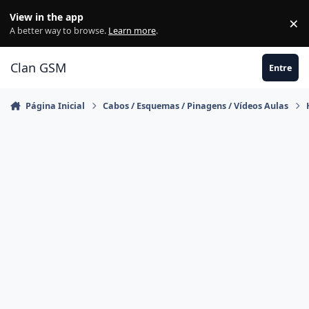
Ir para conteúdo
View in the app
×
Di
A better way to browse.
Learn more
.
Clan GSM
Entre
Página Inicial
Cabos / Esquemas / Pinagens / Vídeos Aulas