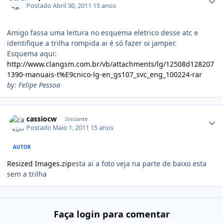
Postado
Abril 30, 2011
15 anos
Amigo fassa uma leitura no esquema eletrico desse atc e
identifique a trilha rompida ai é só fazer oi jamper.
Esquema aqui:
http://www.clangsm.com.br/vb/attachments/lg/12508d128207
1390-manuais-t%E9cnico-lg-en_gs107_svc_eng_100224-rar
by: Felipe Pessoa
cassiocw
Iniciante
Postado
Maio 1, 2011
15 anos
AUTOR
Resized Images.zip
esta ai a foto veja na parte de baixo esta
sem a trilha
Faça login para comentar