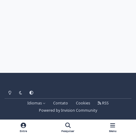
Light Mode
Dark Mode
System Preference
Idiomas
Contato
Cookies
RSS
Powered by
Invision Community
Entre
Pesquisar
Menu