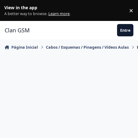
Ir para conteúdo
View in the app
×
Di
A better way to browse.
Learn more
.
Clan GSM
Entre
Página Inicial
Cabos / Esquemas / Pinagens / Vídeos Aulas