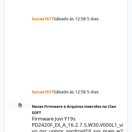
luccas1617
Sábado às 12:58
5 dias
luccas1617
Sábado às 12:58
5 dias
Firmware Jovi Y19s PD2420F_EX_A_16.2.7.5.W30.V000L1_vivo_osc
Novas Firmware e Arquivos inseridos no Clan
SOFT
Firmware Jovi Y19s
PD2420F_EX_A_16.2.7.5.W30.V000L1_vi
vo_osc_unisoc_sprdroid16_sys_main_w2