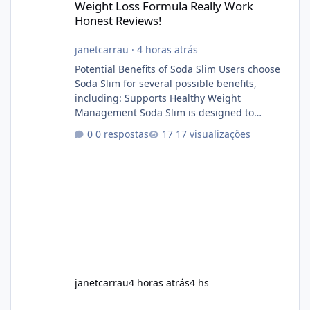
Weight Loss Formula Really Work
Honest Reviews!
janetcarrau
·
4 horas atrás
Potential Benefits of Soda Slim Users choose
Soda Slim for several possible benefits,
including: Supports Healthy Weight
Management Soda Slim is designed to
complement Soda Slim eating and regular
0 respostas
17 visualizações
exercise rather than replace them.
Encourages Energy Some ingredients may
help maintain normal energy production
throughout the day. Helps Reduce Cravings
Certain ingredients may promote feelings of
fullness when combined with balanced
meals. Supports Metabolism Natural
ingredients may assist the body'
janetcarrau
4 horas atrás
4 hs