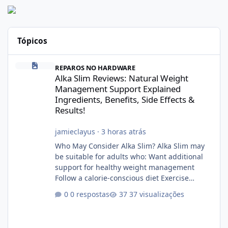
Tópicos
Alka Slim Reviews: Natural Weight Management Support Explained
REPAROS NO HARDWARE
Alka Slim Reviews: Natural Weight
Management Support Explained
Ingredients, Benefits, Side Effects &
Results!
jamieclayus
·
3 horas atrás
Who May Consider Alka Slim? Alka Slim may
be suitable for adults who: Want additional
support for healthy weight management
Follow a calorie-conscious diet Exercise
regularly Prefer supplements containing
0 respostas
37 visualizações
plant-based ingredients Want to complement
an existing wellness routine It is not intended
for children. How to Use Alka Slim Always