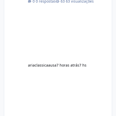
0 respostas
63 visualizações
dietary supplements for additional support.
One product that has attracted attention is
Alka Slim, a weight loss supplement marketed
to help support metabolism, energy levels,
and fat management. This article provides a
neutral and informative overview of Alka Slim.
It explains what the suppl
ariaclassicaausa
7 horas atrás
7 hs