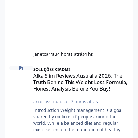
janetcarrau
4 horas atrás
4 hs
Alka Slim Reviews Australia 2026: The Truth Behind This Weight
SOLUÇÕES XIAOMI
Alka Slim Reviews Australia 2026: The
Truth Behind This Weight Loss Formula,
Honest Analysis Before You Buy!
ariaclassicaausa
·
7 horas atrás
Introduction Weight management is a goal
shared by millions of people around the
world. While a balanced diet and regular
exercise remain the foundation of healthy
weight loss, many individuals also explore