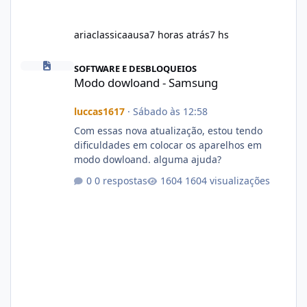
ariaclassicaausa
7 horas atrás
7 hs
Modo dowloand - Samsung
SOFTWARE E DESBLOQUEIOS
Modo dowloand - Samsung
luccas1617
·
Sábado às 12:58
Com essas nova atualização, estou tendo
dificuldades em colocar os aparelhos em
modo dowloand. alguma ajuda?
0 respostas
1604 visualizações