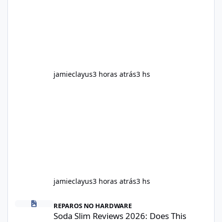
follow the instructions Alka Slim Reviews
provided on the product label. General
recommendations include: Take with water.
Use consistently. Combine with
jamieclayus
3 horas atrás
3 hs
jamieclayus
3 horas atrás
3 hs
Soda Slim Reviews 2026: Does This Weight Loss Formula Really 
REPAROS NO HARDWARE
Soda Slim Reviews 2026: Does This