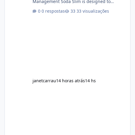
Management Soda Slim is designed to
complement Soda Slim eating and regular
0 respostas
33 visualizações
exercise rather than replace them.
Encourages Energy Some ingredients may
help maintain normal energy production
throughout the day. Helps Reduce Cravings
Certain ingredients may promote feelings of
fullness when combined with balanced
meals. Supports Metabolism Natural
ingredients may assist the body'
janetcarrau
14 horas atrás
14 hs