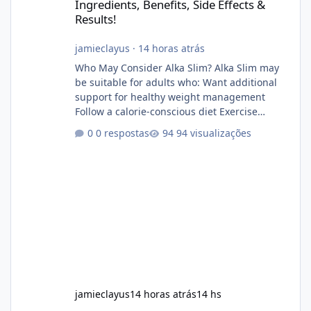
Ingredients, Benefits, Side Effects &
Results!
jamieclayus
·
14 horas atrás
Who May Consider Alka Slim? Alka Slim may
be suitable for adults who: Want additional
support for healthy weight management
Follow a calorie-conscious diet Exercise
regularly Prefer supplements containing
0 respostas
94 visualizações
plant-based ingredients Want to complement
an existing wellness routine It is not intended
for children. How to Use Alka Slim Always
follow the instructions Alka Slim Reviews
provided on the product label. General
recommendations include: Take with water.
Use consistently. Combine with
jamieclayus
14 horas atrás
14 hs