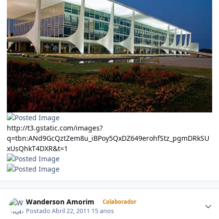
http://t3.gstatic.com/images?
q=tbn:ANd9GcQztZem8u_iBPoy5QxDZ649erohfStz_pgmDRkSU
xUsQhkT4DXR&t=1
Wanderson Amorim
Colaborador
Postado
Abril 22, 2011
15 anos