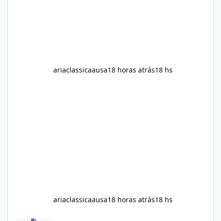
It explains what the suppl
ariaclassicaausa
18 horas atrás
18 hs
ariaclassicaausa
18 horas atrás
18 hs
Modo dowloand - Samsung