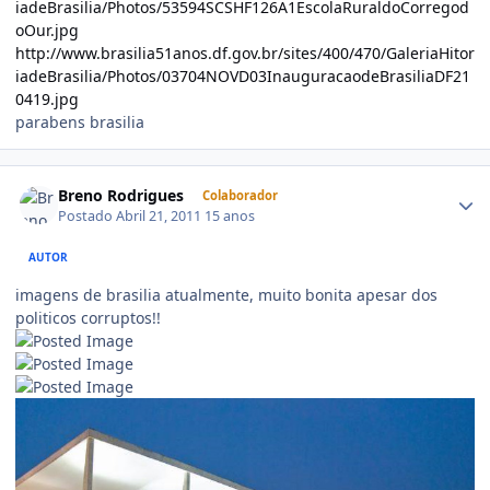
iadeBrasilia/Photos/53594SCSHF126A1EscolaRuraldoCorregod
oOur.jpg
http://www.brasilia51anos.df.gov.br/sites/400/470/GaleriaHitor
iadeBrasilia/Photos/03704NOVD03InauguracaodeBrasiliaDF21
0419.jpg
parabens brasilia
Breno Rodrigues
Colaborador
Postado
Abril 21, 2011
15 anos
AUTOR
imagens de brasilia atualmente, muito bonita apesar dos
politicos corruptos!!