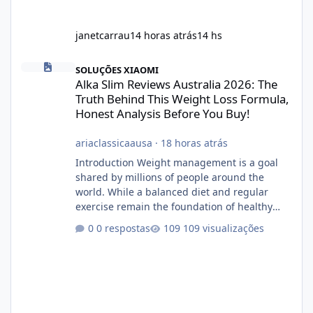
janetcarrau
14 horas atrás
14 hs
Alka Slim Reviews Australia 2026: The Truth Behind This Weight
SOLUÇÕES XIAOMI
Alka Slim Reviews Australia 2026: The
Truth Behind This Weight Loss Formula,
Honest Analysis Before You Buy!
ariaclassicaausa
·
18 horas atrás
Introduction Weight management is a goal
shared by millions of people around the
world. While a balanced diet and regular
exercise remain the foundation of healthy
weight loss, many individuals also explore
0 respostas
109 visualizações
dietary supplements for additional support.
One product that has attracted attention is
Alka Slim, a weight loss supplement marketed
to help support metabolism, energy levels,
and fat management. This article provides a
neutral and informative overview of Alka Slim.