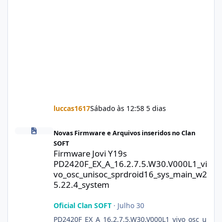
luccas1617
Sábado às 12:58
5 dias
Firmware Jovi Y19s PD2420F_EX_A_16.2.7.5.W30.V000L1_vivo_osc
Novas Firmware e Arquivos inseridos no Clan
SOFT
Firmware Jovi Y19s
PD2420F_EX_A_16.2.7.5.W30.V000L1_vi
vo_osc_unisoc_sprdroid16_sys_main_w2
5.22.4_system
Oficial Clan SOFT
·
Julho 30
PD2420F_EX_A_16.2.7.5.W30.V000L1_vivo_osc_u