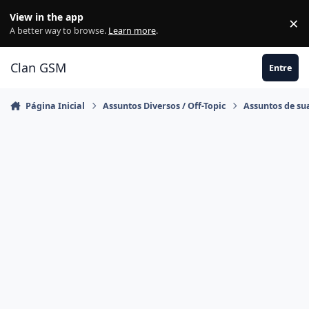
Ir para conteúdo
View in the app
×
Di
A better way to browse.
Learn more
.
Clan GSM
Entre
Página Inicial
Assuntos Diversos / Off-Topic
Assuntos de su