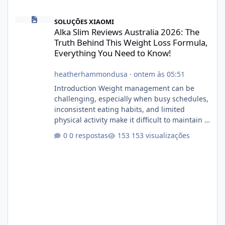
Alka Slim Reviews Australia 2026: The Truth Behind This Weight
SOLUÇÕES XIAOMI
Alka Slim Reviews Australia 2026: The
Truth Behind This Weight Loss Formula,
Everything You Need to Know!
heatherhammondusa
·
ontem às 05:51
Introduction Weight management can be
challenging, especially when busy schedules,
inconsistent eating habits, and limited
physical activity make it difficult to maintain a
healthy routine. As a result, many people look
0 respostas
153 visualizações
for dietary supplements that may
complement their efforts to lose weight. Alka
Slim is marketed as a weight-management
supplement designed for people who want
additional support while working toward their
fitness and weight goals. But an important
question remains: Does Alka Slim