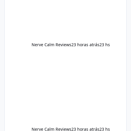
should still maint
Nerve Calm Reviews
23 horas atrás
23 hs
Nerve Calm Reviews
23 horas atrás
23 hs