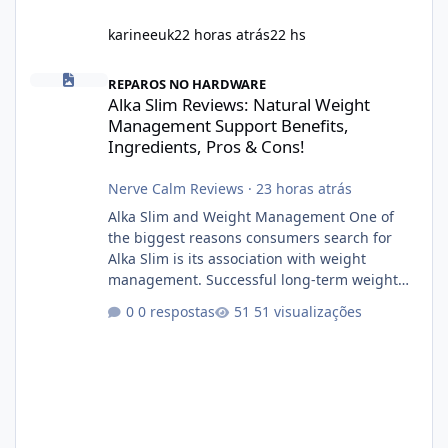
karineeuk
22 horas atrás
22 hs
Alka Slim Reviews: Natural Weight Management Support Benefits
REPAROS NO HARDWARE
Alka Slim Reviews: Natural Weight
Management Support Benefits,
Ingredients, Pros & Cons!
Nerve Calm Reviews
·
23 horas atrás
Alka Slim and Weight Management One of
the biggest reasons consumers search for
Alka Slim is its association with weight
management. Successful long-term weight
management typically depends on
0 respostas
51 visualizações
consistency rather than quick fixes. A
sustainable routine may include eating
nutrient-dense foods, controlling portions,
reducing excessive intake of highly processed
foods, staying active, sleeping adequately,
and managing stress. If Alka Slim is
incorporated into such a routine, users