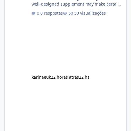
well-designed supplement may make certain
aspects of a healthy routine easier to
0 respostas
50 visualizações
maintain, depending on its ingredients and
the individual using it. Nevertheless, Soda
Slim weight loss results are not guaranteed.
Body weight is affected by many factors,
including calorie intake, activity level, age,
sleep, genetics, medications, and metabolic
health. This means two peopl
karineeuk
22 horas atrás
22 hs