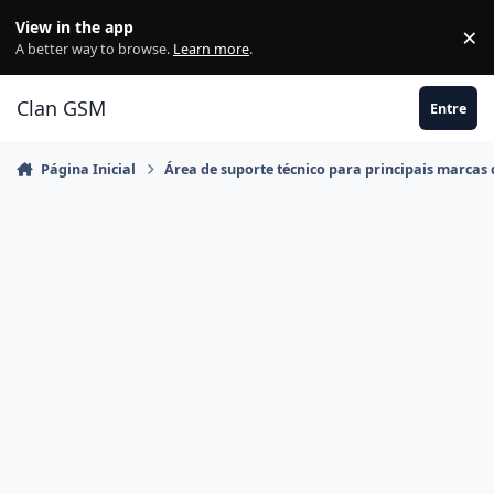
Ir para conteúdo
View in the app
×
Di
A better way to browse.
Learn more
.
Clan GSM
Entre
Página Inicial
Área de suporte técnico para principais marcas