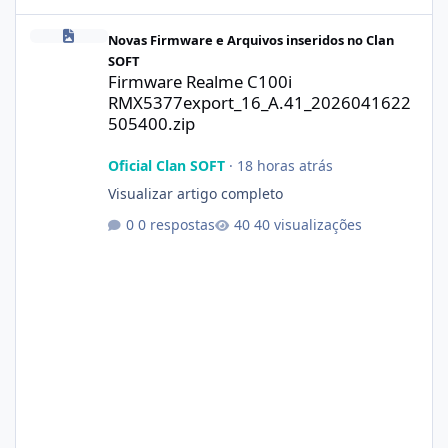
Firmware Realme C100i RMX5377export_16_A.41_2026041622505
Novas Firmware e Arquivos inseridos no Clan
SOFT
Firmware Realme C100i
RMX5377export_16_A.41_2026041622
505400.zip
Oficial Clan SOFT
·
18 horas atrás
Visualizar artigo completo
0 respostas
40 visualizações