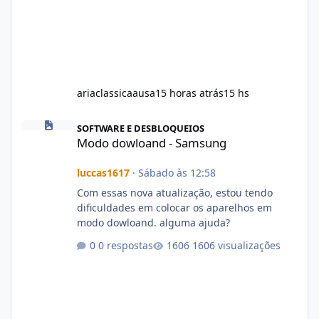
ariaclassicaausa
15 horas atrás
15 hs
Modo dowloand - Samsung
SOFTWARE E DESBLOQUEIOS
Modo dowloand - Samsung
luccas1617
·
Sábado às 12:58
Com essas nova atualização, estou tendo
dificuldades em colocar os aparelhos em
modo dowloand. alguma ajuda?
0 respostas
1606 visualizações