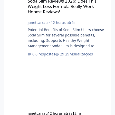
Soda Slim Reviews 2026: Does This
Weight Loss Formula Really Work
Honest Reviews!
janetcarrau
·
12 horas atrás
Potential Benefits of Soda Slim Users choose
Soda Slim for several possible benefits,
including: Supports Healthy Weight
Management Soda Slim is designed to
complement Soda Slim eating and regular
0 respostas
29 visualizações
exercise rather than replace them.
Encourages Energy Some ingredients may
help maintain normal energy production
throughout the day. Helps Reduce Cravings
Certain ingredients may promote feelings of
fullness when combined with balanced
meals. Supports Metabolism Natural
ingredients may assist the body'
janetcarrau
12 horas atrás
12 hs