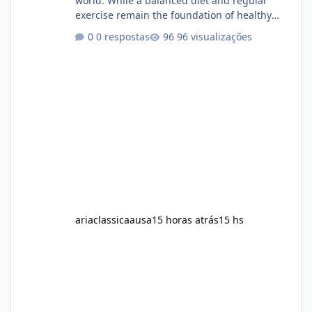
world. While a balanced diet and regular
exercise remain the foundation of healthy
weight loss, many individuals also explore
0 respostas
96 visualizações
dietary supplements for additional support.
One product that has attracted attention is
Alka Slim, a weight loss supplement marketed
to help support metabolism, energy levels,
and fat management. This article provides a
neutral and informative overview of Alka Slim.
It explains what the suppl
ariaclassicaausa
15 horas atrás
15 hs