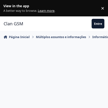
Ir para conteúdo
View in the app
×
Di
A better way to browse.
Learn more
.
Clan GSM
Entre
Página Inicial
Múltiplos assuntos e informações
Informáti