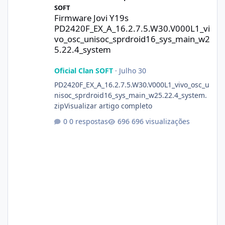
SOFT
Firmware Jovi Y19s
PD2420F_EX_A_16.2.7.5.W30.V000L1_vi
vo_osc_unisoc_sprdroid16_sys_main_w2
5.22.4_system
Oficial Clan SOFT
·
Julho 30
PD2420F_EX_A_16.2.7.5.W30.V000L1_vivo_osc_u
nisoc_sprdroid16_sys_main_w25.22.4_system.
zipVisualizar artigo completo
0 respostas
696 visualizações