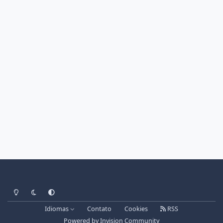
Light Mode
Dark Mode
System Preference
Idiomas
Contato
Cookies
RSS
Powered by
Invision Community