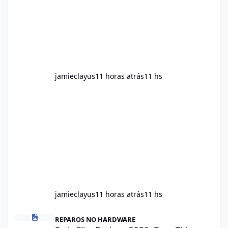
provided on the product label. General
recommendations include: Take with water.
Use consistently. Combine with
jamieclayus
11 horas atrás
11 hs
jamieclayus
11 horas atrás
11 hs
Soda Slim Reviews 2026: Does This Weight Loss Formula Really 
REPAROS NO HARDWARE