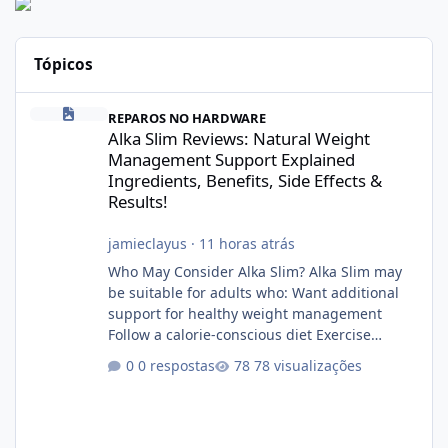
Tópicos
Alka Slim Reviews: Natural Weight Management Support Explained
REPAROS NO HARDWARE
Alka Slim Reviews: Natural Weight
Management Support Explained
Ingredients, Benefits, Side Effects &
Results!
jamieclayus
·
11 horas atrás
Who May Consider Alka Slim? Alka Slim may
be suitable for adults who: Want additional
support for healthy weight management
Follow a calorie-conscious diet Exercise
regularly Prefer supplements containing
0 respostas
78 visualizações
plant-based ingredients Want to complement
an existing wellness routine It is not intended
for children. How to Use Alka Slim Always
follow the instructions Alka Slim Reviews