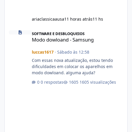
ariaclassicaausa
11 horas atrás
11 hs
Modo dowloand - Samsung
SOFTWARE E DESBLOQUEIOS
Modo dowloand - Samsung
luccas1617
·
Sábado às 12:58
Com essas nova atualização, estou tendo
dificuldades em colocar os aparelhos em
modo dowloand. alguma ajuda?
0 respostas
1605 visualizações