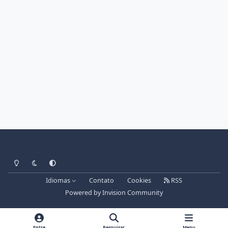
Light Mode
Dark Mode
System Preference
Idiomas
Contato
Cookies
RSS
Powered by
Invision Community
Entre
Pesquisar
Menu