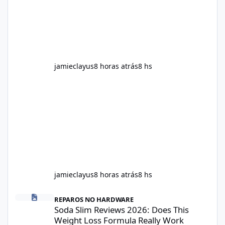
provided on the product label. General
recommendations include: Take with water.
Use consistently. Combine with
jamieclayus
8 horas atrás
8 hs
jamieclayus
8 horas atrás
8 hs
Soda Slim Reviews 2026: Does This Weight Loss Formula Really 
REPAROS NO HARDWARE
Soda Slim Reviews 2026: Does This
Weight Loss Formula Really Work