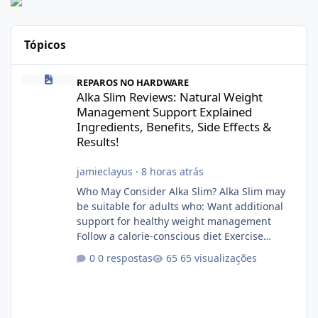
Tópicos
Alka Slim Reviews: Natural Weight Management Support Explained
REPAROS NO HARDWARE
Alka Slim Reviews: Natural Weight
Management Support Explained
Ingredients, Benefits, Side Effects &
Results!
jamieclayus
·
8 horas atrás
Who May Consider Alka Slim? Alka Slim may
be suitable for adults who: Want additional
support for healthy weight management
Follow a calorie-conscious diet Exercise
regularly Prefer supplements containing
0 respostas
65 visualizações
plant-based ingredients Want to complement
an existing wellness routine It is not intended
for children. How to Use Alka Slim Always
follow the instructions Alka Slim Reviews