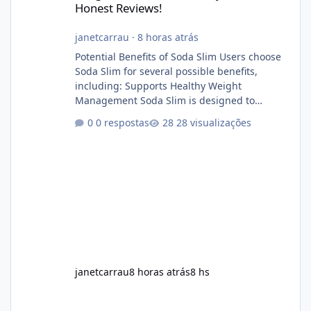
Honest Reviews!
janetcarrau
·
8 horas atrás
Potential Benefits of Soda Slim Users choose
Soda Slim for several possible benefits,
including: Supports Healthy Weight
Management Soda Slim is designed to
complement Soda Slim eating and regular
0 respostas
28 visualizações
exercise rather than replace them.
Encourages Energy Some ingredients may
help maintain normal energy production
throughout the day. Helps Reduce Cravings
Certain ingredients may promote feelings of
fullness when combined with balanced
meals. Supports Metabolism Natural
ingredients may assist the body'
janetcarrau
8 horas atrás
8 hs