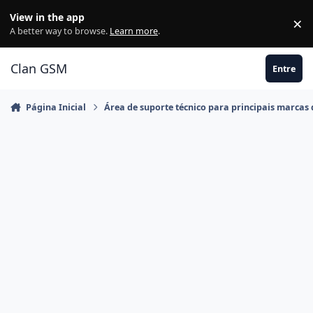
Ir para conteúdo
View in the app
×
Di
A better way to browse.
Learn more
.
Clan GSM
Entre
Página Inicial
Área de suporte técnico para principais marcas