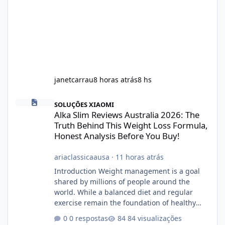
janetcarrau
8 horas atrás
8 hs
Alka Slim Reviews Australia 2026: The Truth Behind This Weight
SOLUÇÕES XIAOMI
Alka Slim Reviews Australia 2026: The
Truth Behind This Weight Loss Formula,
Honest Analysis Before You Buy!
ariaclassicaausa
·
11 horas atrás
Introduction Weight management is a goal
shared by millions of people around the
world. While a balanced diet and regular
exercise remain the foundation of healthy
weight loss, many individuals also explore
0 respostas
84 visualizações
dietary supplements for additional support.