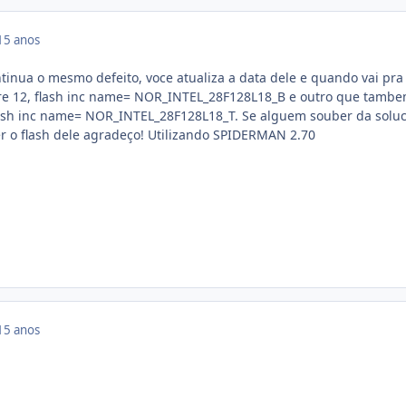
15 anos
ntinua o mesmo defeito, voce atualiza a data dele e quando vai pra 
mpre 12, flash inc name= NOR_INTEL_28F128L18_B e outro que tamb
lash inc name= NOR_INTEL_28F128L18_T. Se alguem souber da solu
r o flash dele agradeço! Utilizando SPIDERMAN 2.70
15 anos