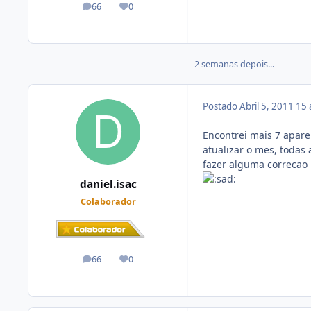
66
0
posts
Reputação
2 semanas depois...
Postado
Abril 5, 2011
15 
Encontrei mais 7 apare
atualizar o mes, todas 
fazer alguma correcao n
daniel.isac
Colaborador
66
0
posts
Reputação