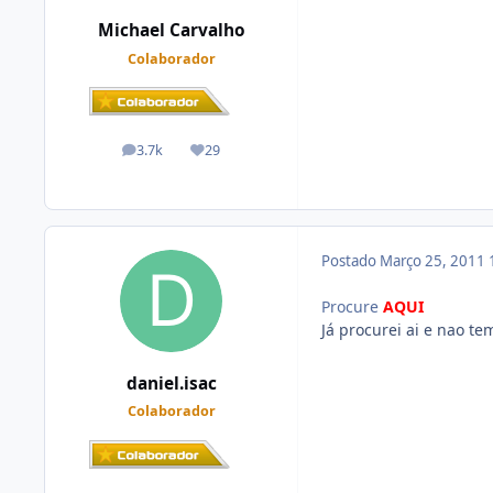
Michael Carvalho
Colaborador
3.7k
29
posts
Reputação
Postado
Março 25, 2011
Procure
AQUI
Já procurei ai e nao t
daniel.isac
Colaborador