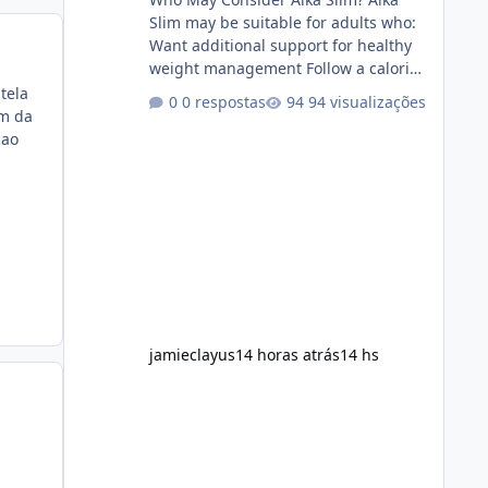
Slim may be suitable for adults who:
Want additional support for healthy
weight management Follow a calorie-
conscious diet Exercise regularly
tela
0 respostas
94 visualizações
Prefer supplements containing plant-
em da
based ingredients Want to
cao
complement an existing wellness
routine It is not intended for children.
How to Use Alka Slim Always follow
the instructions Alka Slim Reviews
provided on the product label.
General recommendations include:
Take with water. Use consistently.
Combine with
jamieclayus
14 horas atrás
14 hs