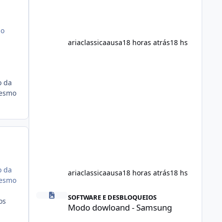
the suppl
 o
ariaclassicaausa
18 horas atrás
18 hs
o da
mesmo
o da
ariaclassicaausa
18 horas atrás
18 hs
mesmo
Modo dowloand - Samsung
SOFTWARE E DESBLOQUEIOS
os
Modo dowloand - Samsung