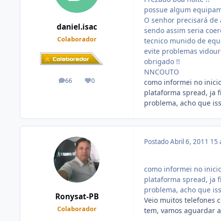
possue algum equipame
O senhor precisará de
daniel.isac
sendo assim seria coer
Colaborador
tecnico munido de equi
evite problemas vidour
obrigado !!
NNCOUTO
66
0
como informei no inici
posts
Reputação
plataforma spread, ja 
problema, acho que iss
Postado
Abril 6, 2011
15 
como informei no inici
plataforma spread, ja 
problema, acho que iss
Ronysat-PB
Veio muitos telefones 
Colaborador
tem, vamos aguardar a
.