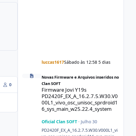
luccas1617
Sábado às 12:58
5 dias
Firmware Jovi Y19s PD2420F_EX_A_16.2.7.5.W30.V000L1_vi
Novas Firmware e Arquivos inseridos no
Clan SOFT
0
Firmware Jovi Y19s
PD2420F_EX_A_16.2.7.5.W30.V0
00L1_vivo_osc_unisoc_sprdroid1
6_sys_main_w25.22.4_system
Oficial Clan SOFT
·
Julho 30
PD2420F_EX_A_16.2.7.5.W30.V000L1_vi