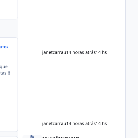
maintain normal energy production
throughout the day. Helps Reduce
Cravings Certain ingredients may
promote feelings of fullness when
combined with balanced meals.
Supports Metabolism Natural
ingredients may assist the body'
UTOR
janetcarrau
14 horas atrás
14 hs
 que
as !!
janetcarrau
14 horas atrás
14 hs
Alka Slim Reviews Australia 2026: The Truth Behind This 