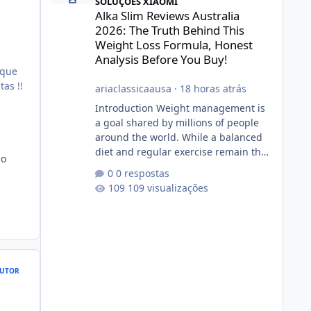
SOLUÇÕES XIAOMI
Alka Slim Reviews Australia
2026: The Truth Behind This
Weight Loss Formula, Honest
Analysis Before You Buy!
 que
as !!
ariaclassicaausa
·
18 horas atrás
Introduction Weight management is
a goal shared by millions of people
around the world. While a balanced
diet and regular exercise remain the
 o
foundation of healthy weight loss,
0 respostas
many individuals also explore dietary
109 visualizações
supplements for additional support.
One product that has attracted
attention is Alka Slim, a weight loss
supplement marketed to help
support metabolism, energy levels,
and fat management. This article
UTOR
provides a neutral and informative
overview of Alka Slim. It explains what