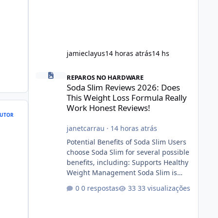
jamieclayus
14 horas atrás
14 hs
Soda Slim Reviews 2026: Does This Weight Loss Formula R
REPAROS NO HARDWARE
Soda Slim Reviews 2026: Does
This Weight Loss Formula Really
Work Honest Reviews!
UTOR
janetcarrau
·
14 horas atrás
Potential Benefits of Soda Slim Users
choose Soda Slim for several possible
benefits, including: Supports Healthy
Weight Management Soda Slim is
designed to complement Soda Slim
0 respostas
33 visualizações
eating and regular exercise rather
than replace them. Encourages
Energy Some ingredients may help