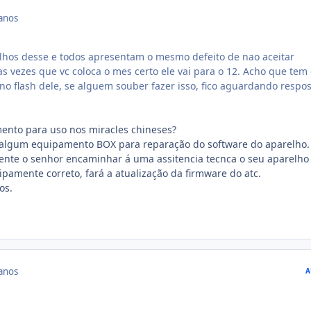
anos
lhos desse e todos apresentam o mesmo defeito de nao aceitar
as vezes que vc coloca o mes certo ele vai para o 12. Acho que tem
o flash dele, se alguem souber fazer isso, fico aguardando respost
nto para uso nos miracles chineses?
 algum equipamento BOX para reparação do software do aparelho.
ente o senhor encaminhar á uma assitencia tecnca o seu aparelho
pamente correto, fará a atualização da firmware do atc.
os.
anos
A