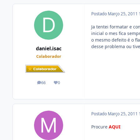
Postado
Março 25, 2011
Ja tentei formatar e co
inicial o mes fica se
o mesmo defeito é o f
desse problema ou tive
daniel.isac
Colaborador
66
0
posts
Reputação
Postado
Março 25, 2011
Procure
AQUI