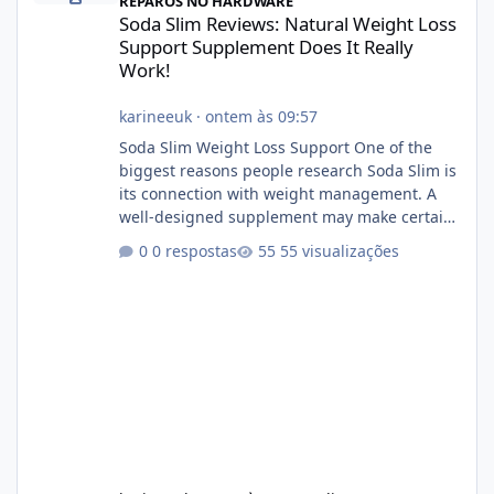
REPAROS NO HARDWARE
Soda Slim Reviews: Natural Weight Loss
Support Supplement Does It Really
Work!
karineeuk
·
ontem às 09:57
Soda Slim Weight Loss Support One of the
biggest reasons people research Soda Slim is
its connection with weight management. A
well-designed supplement may make certain
aspects of a healthy routine easier to
0 respostas
55 visualizações
maintain, depending on its ingredients and
the individual using it. Nevertheless, Soda
Slim weight loss results are not guaranteed.
Body weight is affected by many factors,
including calorie intake, activity level, age,
sleep, genetics, medications, and metabolic
health. This means two peopl