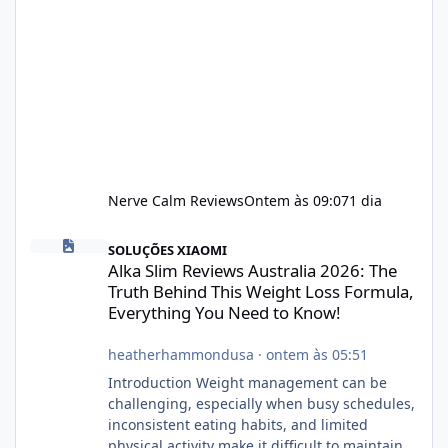
Nerve Calm Reviews
Ontem às 09:07
1 dia
Alka Slim Reviews Australia 2026: The Truth Behind This Weight
SOLUÇÕES XIAOMI
Alka Slim Reviews Australia 2026: The
Truth Behind This Weight Loss Formula,
Everything You Need to Know!
heatherhammondusa
·
ontem às 05:51
Introduction Weight management can be
challenging, especially when busy schedules,
inconsistent eating habits, and limited
physical activity make it difficult to maintain a