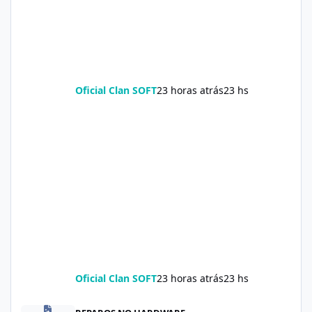
Oficial Clan SOFT
23 horas atrás
23 hs
Oficial Clan SOFT
23 horas atrás
23 hs
Soda Slim Reviews: Natural Weight Loss Support Supplement Doe