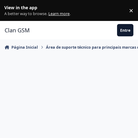
Ir para conteúdo
View in the app
×
Di
A better way to browse.
Learn more
.
Clan GSM
Entre
Página Inicial
Área de suporte técnico para principais marcas