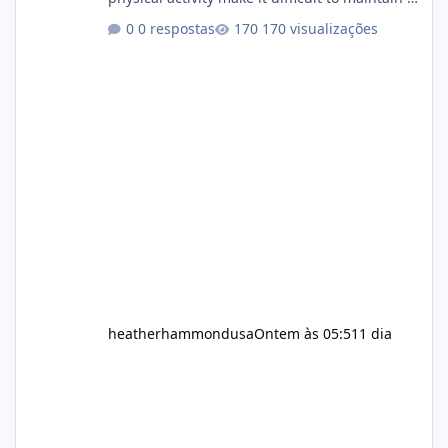
healthy routine. As a result, many people look
0 respostas
170 visualizações
for dietary supplements that may
complement their efforts to lose weight. Alka
Slim is marketed as a weight-management
supplement designed for people who want
additional support while working toward their
fitness and weight goals. But an important
question remains: Does Alka Slim
heatherhammondusa
Ontem às 05:51
1 dia