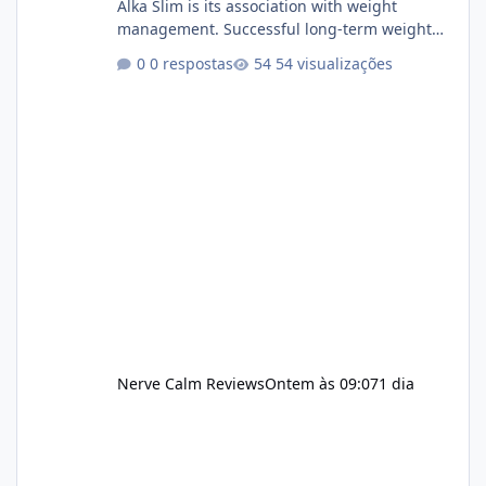
Alka Slim is its association with weight
management. Successful long-term weight
management typically depends on
0 respostas
54 visualizações
consistency rather than quick fixes. A
sustainable routine may include eating
nutrient-dense foods, controlling portions,
reducing excessive intake of highly processed
foods, staying active, sleeping adequately,
and managing stress. If Alka Slim is
incorporated into such a routine, users
should still maint
Nerve Calm Reviews
Ontem às 09:07
1 dia