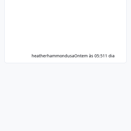
heatherhammondusa
Ontem às 05:51
1 dia