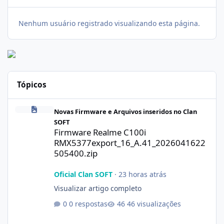
Nenhum usuário registrado visualizando esta página.
Tópicos
Firmware Realme C100i RMX5377export_16_A.41_2026041622505
Novas Firmware e Arquivos inseridos no Clan
SOFT
Firmware Realme C100i
RMX5377export_16_A.41_2026041622
505400.zip
Oficial Clan SOFT
·
23 horas atrás
Visualizar artigo completo
0 respostas
46 visualizações