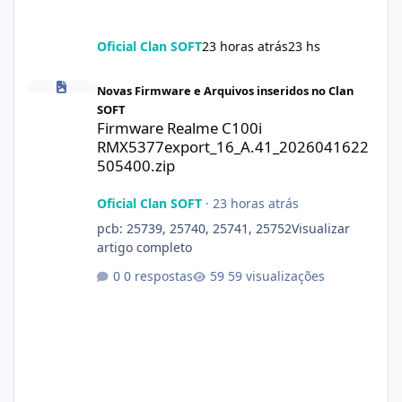
Oficial Clan SOFT
23 horas atrás
23 hs
Firmware Realme C100i RMX5377export_16_A.41_2026041622505
Novas Firmware e Arquivos inseridos no Clan
SOFT
Firmware Realme C100i
RMX5377export_16_A.41_2026041622
505400.zip
Oficial Clan SOFT
·
23 horas atrás
pcb: 25739, 25740, 25741, 25752Visualizar
artigo completo
0 respostas
59 visualizações