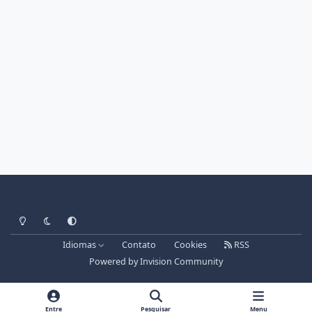
Light Mode
Dark Mode
System Preference
Idiomas
Contato
Cookies
RSS
Powered by
Invision Community
Entre
Pesquisar
Menu