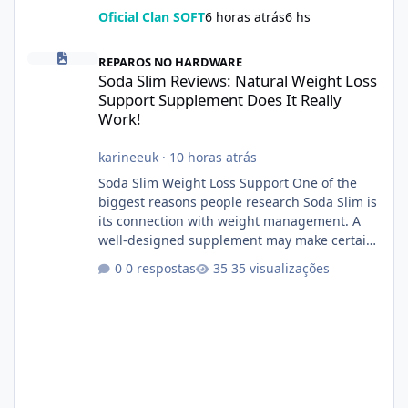
Oficial Clan SOFT
6 horas atrás
6 hs
Soda Slim Reviews: Natural Weight Loss Support Supplement Doe
REPAROS NO HARDWARE
Soda Slim Reviews: Natural Weight Loss
Support Supplement Does It Really
Work!
karineeuk
·
10 horas atrás
Soda Slim Weight Loss Support One of the
biggest reasons people research Soda Slim is
its connection with weight management. A
well-designed supplement may make certain
aspects of a healthy routine easier to
0 respostas
35 visualizações
maintain, depending on its ingredients and
the individual using it. Nevertheless, Soda
Slim weight loss results are not guaranteed.
Body weight is affected by many factors,
including calorie intake, activity level, age,
sleep, genetics, medications, and metabolic
health. This means two peopl