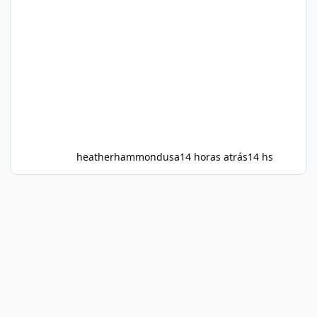
heatherhammondusa
14 horas atrás
14 hs