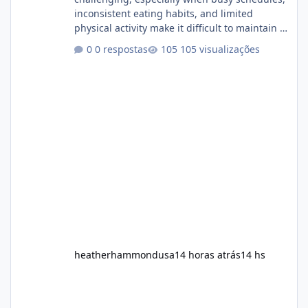
inconsistent eating habits, and limited
physical activity make it difficult to maintain a
healthy routine. As a result, many people look
0 respostas
105 visualizações
for dietary supplements that may
complement their efforts to lose weight. Alka
Slim is marketed as a weight-management
supplement designed for people who want
additional support while working toward their
fitness and weight goals. But an important
question remains: Does Alka Slim
heatherhammondusa
14 horas atrás
14 hs