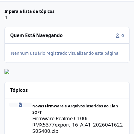
Ir para a lista de tópicos
Quem Está Navegando
0
Nenhum usuário registrado visualizando esta página.
Tópicos
Firmware Realme C100i RMX5377export_16_A.41_2026041622505
Novas Firmware e Arquivos inseridos no Clan
SOFT
Firmware Realme C100i
RMX5377export_16_A.41_2026041622
505400.zip