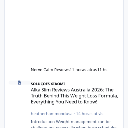
Nerve Calm Reviews
11 horas atrás
11 hs
Alka Slim Reviews Australia 2026: The Truth Behind This Weight
SOLUÇÕES XIAOMI
Alka Slim Reviews Australia 2026: The
Truth Behind This Weight Loss Formula,
Everything You Need to Know!
heatherhammondusa
·
14 horas atrás
Introduction Weight management can be
challenging, especially when busy schedules,