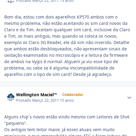
Postado
Março 22, 2011
15 anos
Bom dia, estou com dois aparelhos KP570 ambos com o
mesmo problema, não estão aceitando os sim card novos da
Claro e da Tim. Aceitam qualquer sim card, inclusive da Claro
e Tim, os mais antigos, mas quando se coloca os novos,
exemplo os Claro 3G Reader, ele dá sim não inserido. Detalhe
que ambos estão desbloqueados, não apresentam sinais de
oxidação examinados no microscópio e a leitura da firmware
de ambos na Vygis é normal. Alguem ja viu esse tipo de
problema, ou sabe se é alguma imcompatibilidade de
aparelho com o tipo de sim card? Desde já agradeço.
Wellington Maciel™
Colaborador
Postado
Março 22, 2011
15 anos
Alguns chip´s novos estão vindo mesmo com Leitores de Shot
"pequeno".
Os antigos tem leitor maior, já esses atuais vem muito
minúsculo, o que impossibilita alguns ATC a fazer leitura do