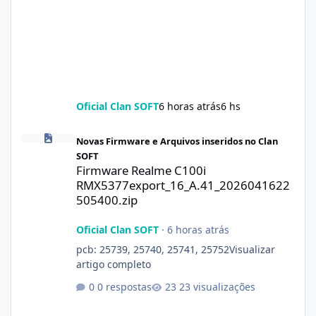
Oficial Clan SOFT
6 horas atrás
6 hs
Firmware Realme C100i RMX5377export_16_A.41_2026041622505
Novas Firmware e Arquivos inseridos no Clan
SOFT
Firmware Realme C100i
RMX5377export_16_A.41_2026041622
505400.zip
Oficial Clan SOFT
·
6 horas atrás
pcb: 25739, 25740, 25741, 25752Visualizar
artigo completo
0 respostas
23 visualizações