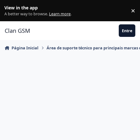
Ir para conteúdo
View in the app
×
Di
A better way to browse.
Learn more
.
Clan GSM
Entre
Página Inicial
Área de suporte técnico para principais marcas