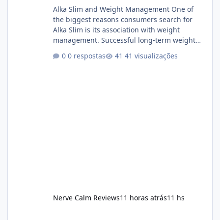
Alka Slim and Weight Management One of
the biggest reasons consumers search for
Alka Slim is its association with weight
management. Successful long-term weight
management typically depends on
0 respostas
41 visualizações
consistency rather than quick fixes. A
sustainable routine may include eating
nutrient-dense foods, controlling portions,
reducing excessive intake of highly processed
foods, staying active, sleeping adequately,
and managing stress. If Alka Slim is
incorporated into such a routine, users
should still maint
Nerve Calm Reviews
11 horas atrás
11 hs