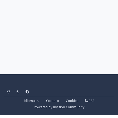
Light Mode
Dark Mode
System Preference
Idiomas
Contato
Cookies
RSS
Powered by
Invision Community