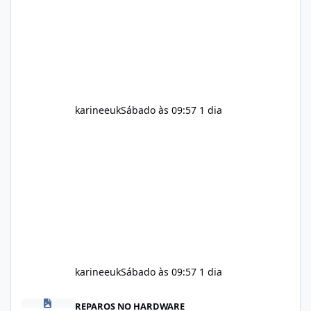
including calorie intake, activity level, age,
sleep, genetics, medications, and metabolic
health. This means two peopl
karineeuk
Sábado às 09:57
1 dia
karineeuk
Sábado às 09:57
1 dia
Alka Slim Reviews: Natural Weight Management Support Benefits
REPAROS NO HARDWARE