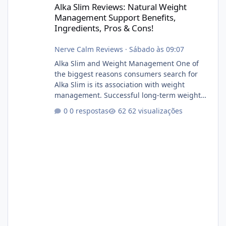
Alka Slim Reviews: Natural Weight
Management Support Benefits,
Ingredients, Pros & Cons!
Nerve Calm Reviews
·
Sábado às 09:07
Alka Slim and Weight Management One of
the biggest reasons consumers search for
Alka Slim is its association with weight
management. Successful long-term weight
management typically depends on
0 respostas
62 visualizações
consistency rather than quick fixes. A
sustainable routine may include eating
nutrient-dense foods, controlling portions,
reducing excessive intake of highly processed
foods, staying active, sleeping adequately,
and managing stress. If Alka Slim is
incorporated into such a routine, users
should still maint