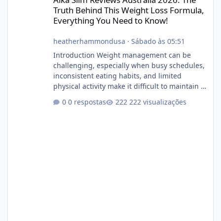
Truth Behind This Weight Loss Formula,
Everything You Need to Know!
heatherhammondusa
·
Sábado às 05:51
Introduction Weight management can be
challenging, especially when busy schedules,
inconsistent eating habits, and limited
physical activity make it difficult to maintain a
healthy routine. As a result, many people look
0 respostas
222 visualizações
for dietary supplements that may
complement their efforts to lose weight. Alka
Slim is marketed as a weight-management
supplement designed for people who want
additional support while working toward their
fitness and weight goals. But an important
question remains: Does Alka Slim