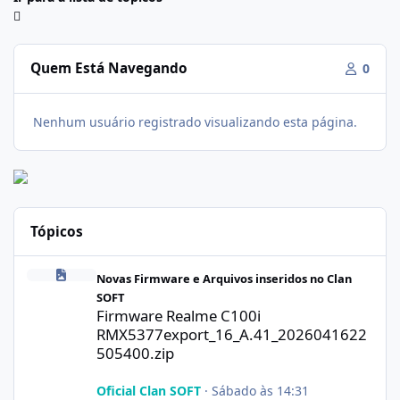
Quem Está Navegando
0
Nenhum usuário registrado visualizando esta página.
Tópicos
Firmware Realme C100i RMX5377export_16_A.41_2026041622505
Novas Firmware e Arquivos inseridos no Clan
SOFT
Firmware Realme C100i
RMX5377export_16_A.41_2026041622
505400.zip
Oficial Clan SOFT
·
Sábado às 14:31