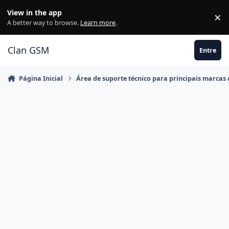
Ir para conteúdo
View in the app
×
Di
A better way to browse.
Learn more
.
Clan GSM
Entre
Página Inicial
Área de suporte técnico para principais marcas