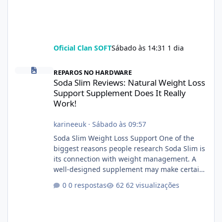
Oficial Clan SOFT
Sábado às 14:31
1 dia
Soda Slim Reviews: Natural Weight Loss Support Supplement Doe
REPAROS NO HARDWARE
Soda Slim Reviews: Natural Weight Loss
Support Supplement Does It Really
Work!
karineeuk
·
Sábado às 09:57
Soda Slim Weight Loss Support One of the
biggest reasons people research Soda Slim is
its connection with weight management. A
well-designed supplement may make certain
aspects of a healthy routine easier to
0 respostas
62 visualizações
maintain, depending on its ingredients and
the individual using it. Nevertheless, Soda
Slim weight loss results are not guaranteed.
Body weight is affected by many factors,