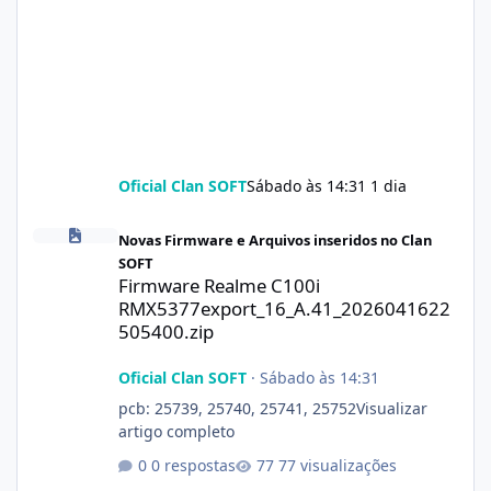
Oficial Clan SOFT
Sábado às 14:31
1 dia
Firmware Realme C100i RMX5377export_16_A.41_2026041622505
Novas Firmware e Arquivos inseridos no Clan
SOFT
Firmware Realme C100i
RMX5377export_16_A.41_2026041622
505400.zip
Oficial Clan SOFT
·
Sábado às 14:31
pcb: 25739, 25740, 25741, 25752Visualizar
artigo completo
0 respostas
77 visualizações