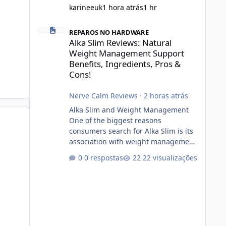
karineeuk
1 hora atrás
1 hr
Alka Slim Reviews: Natural Weight Management Support Be
REPAROS NO HARDWARE
Alka Slim Reviews: Natural
Weight Management Support
Benefits, Ingredients, Pros &
Cons!
Nerve Calm Reviews
·
2 horas atrás
Alka Slim and Weight Management
One of the biggest reasons
consumers search for Alka Slim is its
association with weight management.
Successful long-term weight
0 respostas
22 visualizações
management typically depends on
consistency rather than quick fixes. A
sustainable routine may include
eating nutrient-dense foods,
controlling portions, reducing
excessive intake of highly processed