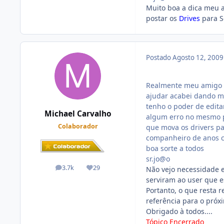
Muito boa a dica meu 
postar os
Drives
para S
Postado
Agosto 12, 200
Realmente meu amigo Da
ajudar acabei dando m
tenho o poder de edit
Michael Carvalho
algum erro no mesmo po
Colaborador
que mova os drivers pa
companheiro de anos c
boa sorte a todos
sr.jo@o
3.7k
29
Não vejo necessidade 
posts
Reputação
serviram ao user que e
Portanto, o que resta r
referência para o próxi
Obrigado à todos....
Tópico Encerrado