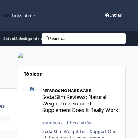
n SOFT
Links úteis
Entrar
Setool3 desligando o PC.
Search...
Tópicos
Soda Slim Reviews: Natural Weight Loss Support Suppleme
REPAROS NO HARDWARE
Soda Slim Reviews: Natural
Weight Loss Support
es
Supplement Does It Really Work!
karineeuk
·
1 hora atrás
Soda Slim Weight Loss Support One
of the biggest reasons people