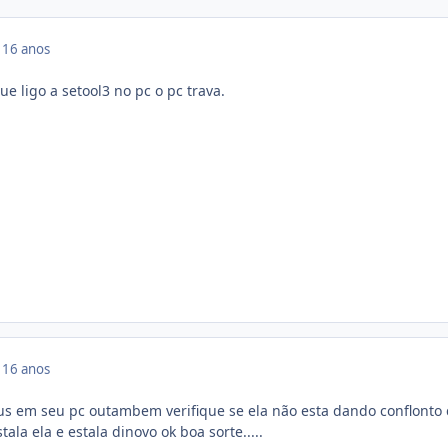
9
16 anos
ue ligo a setool3 no pc o pc trava.
9
16 anos
irus em seu pc outambem verifique se ela não esta dando conflonto
ala ela e estala dinovo ok boa sorte.....