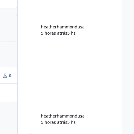
Does Alka Slim
heatherhammondusa
5 horas atrás
5 hs
0
heatherhammondusa
5 horas atrás
5 hs
Modo dowloand - Samsung