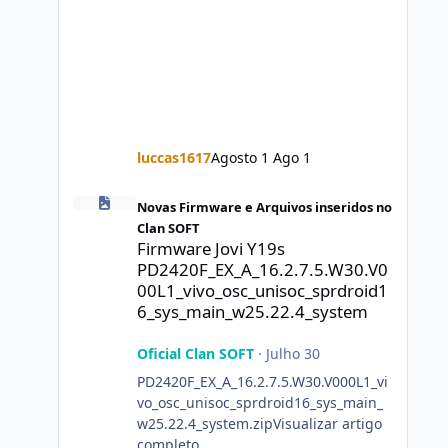
luccas1617
Agosto 1
Ago 1
Firmware Jovi Y19s PD2420F_EX_A_16.2.7.5.W30.V000L1_vi
Novas Firmware e Arquivos inseridos no
Clan SOFT
Firmware Jovi Y19s
PD2420F_EX_A_16.2.7.5.W30.V0
00L1_vivo_osc_unisoc_sprdroid1
6_sys_main_w25.22.4_system
Oficial Clan SOFT
·
Julho 30
PD2420F_EX_A_16.2.7.5.W30.V000L1_vi
vo_osc_unisoc_sprdroid16_sys_main_
w25.22.4_system.zipVisualizar artigo
completo