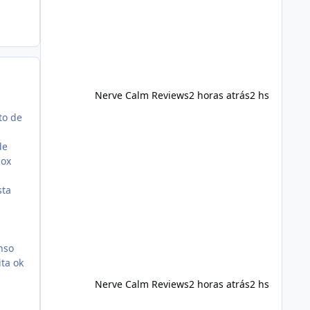
foods, staying active, sleeping
adequately, and managing stress. If
Alka Slim is incorporated into such a
routine, users should still maint
Nerve Calm Reviews
2 horas atrás
2 hs
to de
de
box
sta
nso
ita ok
Nerve Calm Reviews
2 horas atrás
2 hs
Alka Slim Reviews Australia 2026: The Truth Behind This 