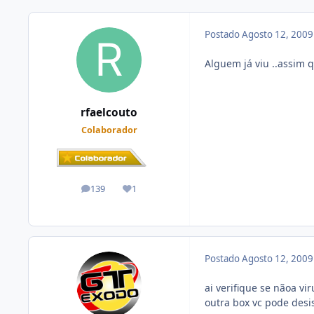
Postado
Agosto 12, 200
Alguem já viu ..assim q
rfaelcouto
Colaborador
139
1
posts
Reputação
Postado
Agosto 12, 200
ai verifique se nãoa v
outra box vc pode desist