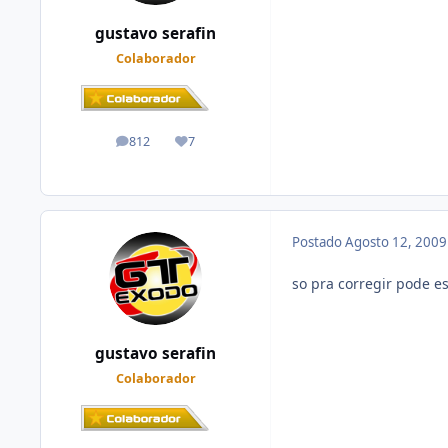
gustavo serafin
Colaborador
812
7
posts
Reputação
Postado
Agosto 12, 200
so pra corregir pode e
gustavo serafin
Colaborador