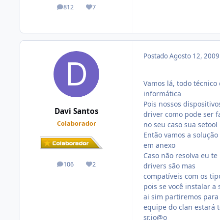
812
7
posts
Reputação
Postado
Agosto 12, 200
Vamos lá, todo técnico
informática
Pois nossos dispositiv
Davi Santos
driver como pode ser 
Colaborador
no seu caso sua setool
Então vamos a solução 
em anexo
Caso não resolva eu te
106
2
drivers são mas
posts
Reputação
compatíveis com os tip
pois se você instalar a
ai sim partiremos para 
equipe do clan estará
sr.jo@o