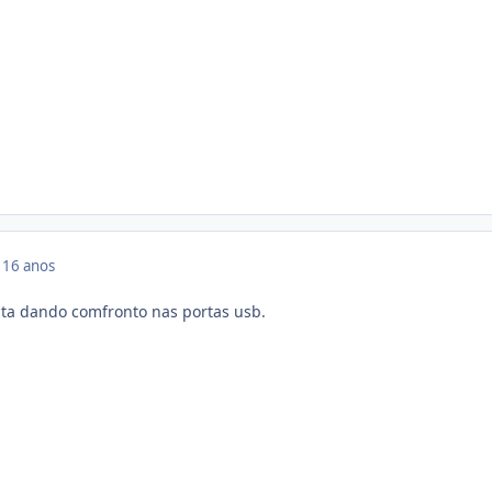
9
16 anos
sta dando comfronto nas portas usb.