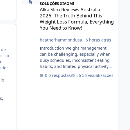
SOLUÇÕES XIAOMI
Alka Slim Reviews Australia
2026: The Truth Behind This
Weight Loss Formula, Everything
You Need to Know!
heatherhammondusa
·
5 horas atrás
Introduction Weight management
 de
can be challenging, especially when
is só
busy schedules, inconsistent eating
r
habits, and limited physical activity
uder,
make it difficult to maintain a healthy
0 respostas
56 visualizações
routine. As a result, many people look
lo
for dietary supplements that may
complement their efforts to lose
weight. Alka Slim is marketed as a
s,
weight-management supplement
designed for people who want
additional support while working
toward their fitness and weight goals.
But an important question remains: