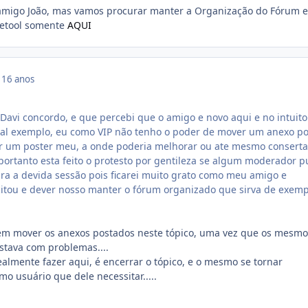
amigo João, mas vamos procurar manter a Organização do Fórum e
etool somente
AQUI
9
16 anos
vi concordo, e que percebi que o amigo e novo aqui e no intuito
al exemplo, eu como VIP não tenho o poder de mover um anexo po
ar um poster meu, a onde poderia melhorar ou ate mesmo conserta
rtanto esta feito o protesto por gentileza se algum moderador p
ra a devida sessão pois ficarei muito grato como meu amigo e
itou e dever nosso manter o fórum organizado que sirva de exemp
em mover os anexos postados neste tópico, uma vez que os mesmo
stava com problemas....
ealmente fazer aqui, é encerrar o tópico, e o mesmo se tornar
mo usuário que dele necessitar.....