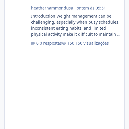
heatherhammondusa
·
ontem às 05:51
Introduction Weight management can be
challenging, especially when busy schedules,
inconsistent eating habits, and limited
physical activity make it difficult to maintain a
healthy routine. As a result, many people look
0 respostas
150 visualizações
for dietary supplements that may
complement their efforts to lose weight. Alka
Slim is marketed as a weight-management
supplement designed for people who want
additional support while working toward their
fitness and weight goals. But an important
question remains: Does Alka Slim