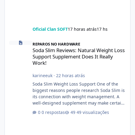
Oficial Clan SOFT
17 horas atrás
17 hs
Soda Slim Reviews: Natural Weight Loss Support Supplement Doe
REPAROS NO HARDWARE
Soda Slim Reviews: Natural Weight Loss
Support Supplement Does It Really
Work!
karineeuk
·
22 horas atrás
Soda Slim Weight Loss Support One of the
biggest reasons people research Soda Slim is
its connection with weight management. A
well-designed supplement may make certain
aspects of a healthy routine easier to
0 respostas
49 visualizações
maintain, depending on its ingredients and
the individual using it. Nevertheless, Soda
Slim weight loss results are not guaranteed.
Body weight is affected by many factors,