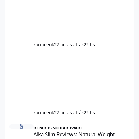
including calorie intake, activity level, age,
sleep, genetics, medications, and metabolic
health. This means two peopl
karineeuk
22 horas atrás
22 hs
karineeuk
22 horas atrás
22 hs
Alka Slim Reviews: Natural Weight Management Support Benefits
REPAROS NO HARDWARE
Alka Slim Reviews: Natural Weight