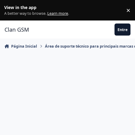
Ir para conteúdo
View in the app
×
Di
A better way to browse.
Learn more
.
Clan GSM
Entre
Página Inicial
Área de suporte técnico para principais marcas