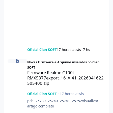
Oficial Clan SOFT
17 horas atrás
17 hs
Firmware Realme C100i RMX5377export_16_A.41_2026041622505
Novas Firmware e Arquivos inseridos no Clan
SOFT
Firmware Realme C100i
RMX5377export_16_A.41_2026041622
505400.zip
Oficial Clan SOFT
·
17 horas atrás
pcb: 25739, 25740, 25741, 25752Visualizar
artigo completo