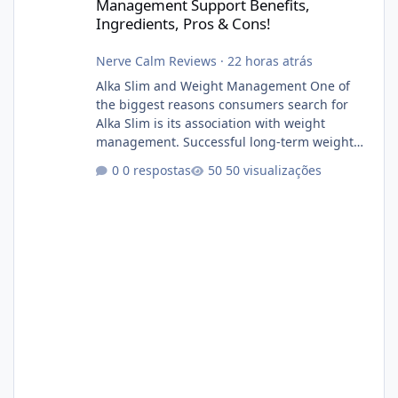
Management Support Benefits,
Ingredients, Pros & Cons!
Nerve Calm Reviews
·
22 horas atrás
Alka Slim and Weight Management One of
the biggest reasons consumers search for
Alka Slim is its association with weight
management. Successful long-term weight
management typically depends on
0 respostas
50 visualizações
consistency rather than quick fixes. A
sustainable routine may include eating
nutrient-dense foods, controlling portions,
reducing excessive intake of highly processed
foods, staying active, sleeping adequately,
and managing stress. If Alka Slim is
incorporated into such a routine, users
should still maint