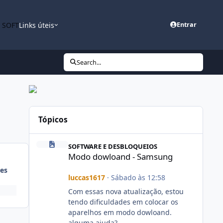
n SOFT
Links úteis
Entrar
Search...
Tópicos
Modo dowloand - Samsung
SOFTWARE E DESBLOQUEIOS
Modo dowloand - Samsung
es
luccas1617
·
Sábado às 12:58
Com essas nova atualização, estou
tendo dificuldades em colocar os
aparelhos em modo dowloand.
alguma ajuda?