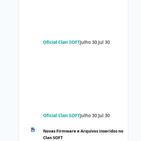
Oficial Clan SOFT
Julho 30
Jul 30
Oficial Clan SOFT
Julho 30
Jul 30
POCO X8 Pro (klee) ENG Firmware Engineering Rom Keep
Novas Firmware e Arquivos inseridos no
Clan SOFT