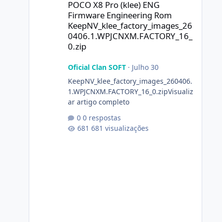
POCO X8 Pro (klee) ENG
Firmware Engineering Rom
KeepNV_klee_factory_images_26
0406.1.WPJCNXM.FACTORY_16_
0.zip
Oficial Clan SOFT
·
Julho 30
KeepNV_klee_factory_images_260406.
1.WPJCNXM.FACTORY_16_0.zipVisualiz
ar artigo completo
0 respostas
681 visualizações