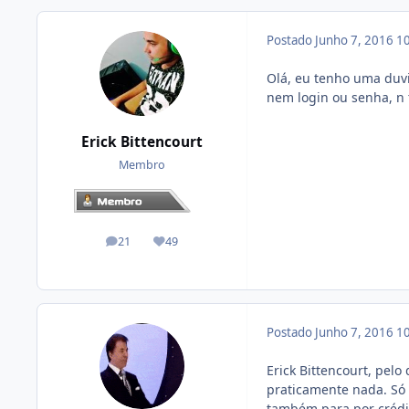
Postado
Junho 7, 2016
10
Olá, eu tenho uma duv
nem login ou senha, n
Erick Bittencourt
Membro
21
49
posts
Reputação
Postado
Junho 7, 2016
10
Erick Bittencourt, pel
praticamente nada. Só 
também para por crédit