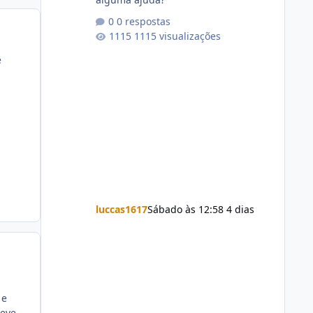
0 respostas
1115 visualizações
e
luccas1617
Sábado às 12:58
4 dias
 e
deve