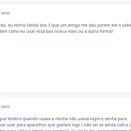
 anos
ida, eu tenho Setool box 3 que um amigo me deu porem ele n sab
 tem como eu usar essa box nunca mais ou a outra forma?
 anos
o que lembro quando usava a minha não usava login e senha para
vai usar para aparelhos que gastam logs ( não sei se ainda cobra )
os para utilizar lgtool por exemplo. Se ele te deu provavelmente 