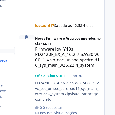
a.
luccas1617
Sábado às 12:58
4 dias
Firmware Jovi Y19s PD2420F_EX_A_16.2.7.5.W30.V000L1_vi
Novas Firmware e Arquivos inseridos no
Clan SOFT
Firmware Jovi Y19s
PD2420F_EX_A_16.2.7.5.W30.V0
00L1_vivo_osc_unisoc_sprdroid1
UTOR
6_sys_main_w25.22.4_system
Oficial Clan SOFT
·
Julho 30
PD2420F_EX_A_16.2.7.5.W30.V000L1_vi
 e
vo_osc_unisoc_sprdroid16_sys_main_
deve
w25.22.4_system.zipVisualizar artigo
a.
completo
r
0 respostas
689 visualizações