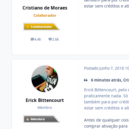
estar sem créditos e at
Cristiano de Moraes
Colaborador
4.4k
2.6k
posts
Reputação
Postado
Junho 7, 2016
10
6 minutos atrás, Cri
Erick Bittencourt, pel
praticamente nada. Só 
Erick Bittencourt
também para por crédit
estar sem créditos e at
Membro
Antes de qualquer cois
comprar ativação para 