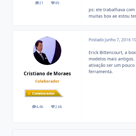
21
49
posts
Reputação
ps: ele trabalhava com
muitas box ae estou te
Postado
Junho 7, 2016
10
Erick Bittencourt, a bo
modelos mais antigos.
ativação ser um pouco
ferramenta.
Cristiano de Moraes
Colaborador
4.4k
2.6k
posts
Reputação