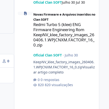
Oficial Clan SOFT
Julho 30
Jul 30
Redmi Turbo 5 (klee) ENG Firmware Engineering Rom Ke
Novas Firmware e Arquivos inseridos no
Clan SOFT
Redmi Turbo 5 (klee) ENG
Firmware Engineering Rom
KeepNV_klee_factory_images_26
0406.1.WPJCNXM.FACTORY_16_
0.zip
Oficial Clan SOFT
·
Julho 30
0
KeepNV_klee_factory_images_260406.
1.WPJCNXM.FACTORY_16_0.zipVisualiz
ar artigo completo
0 respostas
820 visualizações