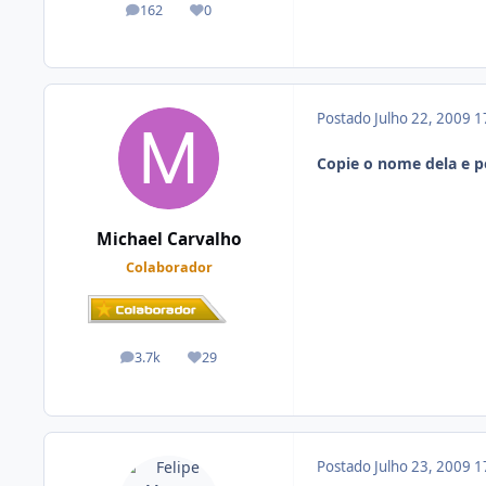
162
0
posts
Reputação
Postado
Julho 22, 2009
1
Copie o nome dela e p
Michael Carvalho
Colaborador
3.7k
29
posts
Reputação
Postado
Julho 23, 2009
1