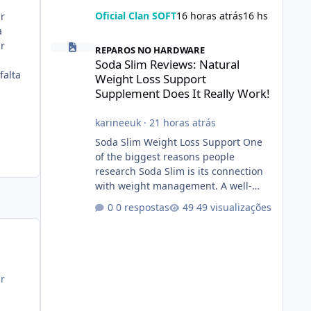
Oficial Clan SOFT
16 horas atrás
16 hs
ar
a
Soda Slim Reviews: Natural Weight Loss Support Suppleme
ar
REPAROS NO HARDWARE
Soda Slim Reviews: Natural
falta
Weight Loss Support
Supplement Does It Really Work!
karineeuk
·
21 horas atrás
Soda Slim Weight Loss Support One
of the biggest reasons people
research Soda Slim is its connection
with weight management. A well-
designed supplement may make
0 respostas
49 visualizações
certain aspects of a healthy routine
easier to maintain, depending on its
ingredients and the individual using
it. Nevertheless, Soda Slim weight
loss results are not guaranteed. Body
ar
weight is affected by many factors,
including calorie intake, activity level,