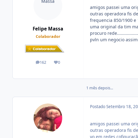
amigos passei uma origi
outras operadora fis d
frequencia 850/1900 e 
uma original da tim m
Felipe Massa
procuro rede.............
Colaborador
pvln um negocio assim
162
0
posts
Reputação
1 mês depois...
Postado
Setembro 18, 2
amigos passei uma origi
outras operadora fis d
vo em redes cofiguraçã