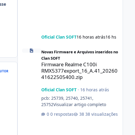
sse
Oficial Clan SOFT
16 horas atrás
16 hs
Firmware Realme C100i RMX5377export_16_A.41_2026041
Novas Firmware e Arquivos inseridos no
Clan SOFT
Firmware Realme C100i
RMX5377export_16_A.41_20260
UTOR
41622505400.zip
Oficial Clan SOFT
·
16 horas atrás
pcb: 25739, 25740, 25741,
25752Visualizar artigo completo
0 respostas
38 visualizações