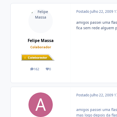
Postado
Julho 22, 2009
1
amigos passei uma flas
fica sem rede alguem 
Felipe Massa
Colaborador
162
0
posts
Reputação
Postado
Julho 22, 2009
1
amigos passei uma fla
mas logo depois da fla