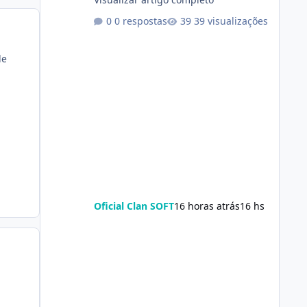
0 respostas
39 visualizações
le
Oficial Clan SOFT
16 horas atrás
16 hs