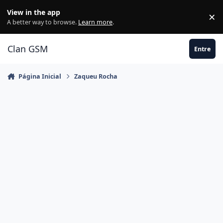
Ir para conteúdo
View in the app
×
Di
A better way to browse.
Learn more
.
Clan GSM
Entre
Página Inicial
Zaqueu Rocha