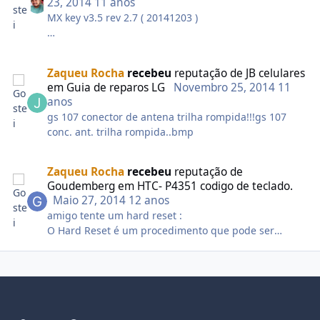
23, 2014
11 anos
MX key v3.5 rev 2.7 ( 20141203 )
v3.5 revisão 2.7 lançado
Informações de licença atualizadas
Zaqueu Rocha
recebeu
reputação de
JB celulares
Módulo NOKIA atualizado para versão 2.7
em
Guia de reparos LG
Novembro 25, 2014
11
Melhorias e diminuição de bugfix
anos
mobileEx_setup_v3.5_rev2.7(20141203).rar
gs 107 conector de antena trilha rompida!!!gs 107
conc. ant. trilha rompida..bmp
Zaqueu Rocha
recebeu
reputação de
Goudemberg
em
HTC- P4351 codigo de teclado.
Maio 27, 2014
12 anos
amigo tente um hard reset :
O Hard Reset é um procedimento que pode ser
efetuado em praticamente TODOS os aparelho
celulares, smartphones e PDAs. Seu principal objetivo
é apagar toda a memória do seu aparelho, deixando-
a como se fosse de fábrica. htc_aparelhos_suporte O
procedimento é geralmente é usado para restaurar
Light Mode
Dark Mode
System Preference