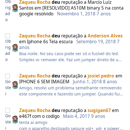
Zaqueu Rocha
deu
reputação a
Marcio Luiz
Santos
em
[RESOLVIDO] A510M binary 5 na conta
google resolvido
Novembro 1, 2018
7 anos
Zaqueu Rocha
deu
reputação a
Anderson Alves
em
Iphone 6s Tela escura
Setembro 19, 2018
7
anos
Boa noite. No seu caso pode ser só o fusível do led.
Simples vc remover ele. Faz um jumper direto de uma
ponta à outra.
Zaqueu Rocha
deu
reputação a
josiel pedro
em
IPHONE 6 SEM IMAGEM
Junho 1, 2018
8 anos
Amigo, resolvi um problema semelhante removendo
este componente e fazendo um jumper. Quando fui
remover percebi que o mesmo já estava solto, por ser
um local difícil de trabalhar, preferi fazer o jumper ao
Zaqueu Rocha
deu
reputação a
sugigan67
em
invés de ressoldá-lo. Funcionou 100%.
e467f com o codigo
Maio 4, 2017
9 anos
tenta ai amigo
com o aparelho desligado segure vol+, vol- e power