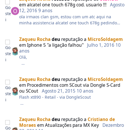
Feito Primeiro IMEI: 35xxxxxxxxxxxxx Celular HW: MP
em
alcatel one touch 678g cod. usuario !!!
Agosto
0.200 Código do Produto: GT-E1263VSBZTO Por favor
12, 2016
9 anos
aguarde, calculando códigos... Feito (Duração -
ola irmaos clan gsm, estou com um atc aqui na
00:00:02) Código Freeze: 05262814 Código NET:
minha assistencia alcatel one touch 678g pedindo
00000000 Código Sub: 00000000 Código SP:
cod. de segurança logo ao iniciar, algum irmao ja
00000000 Código CP: 00000000 Bloqueio do SIM:
pego uma bomba dessas e conseguil com alguma
00000000 Para o status do bloqueio digite:
Zaqueu Rocha
deu
reputação a
MicroSoldagem
box ou hard reset? desde ja agradeço a todos os que
*#7465625# Concluído com Samsung Tool v.18.7
em
Iphone 5 ''a ligação falhou''
Julho 1, 2016
10
responderem!!!
Deu tudo certinho instalei os drivers deu tudo certo
anos
obrigado
Olá,
Faça uma consulta de blacklist. Provável que este
aparelho esteja bloqueado.
Zaqueu Rocha
deu
reputação a
MicroSoldagem
em
Procedimentos com SCout via Dongle S-Card
ou SCout
Agosto 21, 2015
10 anos
Flash xt890 - Retail - via DongleScout
Descrição do procedimento no vídeo.
Zaqueu Rocha
deu
reputação a
Cristiano de
Moraes
em
Atualizações para MX Key
Dezembro