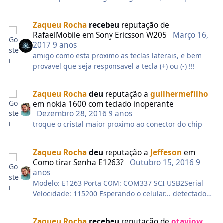
vai aparecer o boneco do android logo despois o
aparelho vai reiniciar
Zaqueu Rocha
recebeu
reputação de
assim q reiniciar solte todos os botoes.
RafaelMobile
em
Sony Ericsson W205
Março 16,
aparelho resetado
2017
9 anos
amigo como esta proximo as teclas laterais, e bem
provavel que seja responsavel a tecla (+) ou (-) !!!
Zaqueu Rocha
deu
reputação a
guilhermefilho
em
nokia 1600 com teclado inoperante
Dezembro 28, 2016
9 anos
troque o cristal maior proximo ao conector do chip
Zaqueu Rocha
deu
reputação a
Jeffeson
em
Como tirar Senha E1263?
Outubro 15, 2016
9
anos
Modelo: E1263 Porta COM: COM337 SCI USB2Serial
Velocidade: 115200 Esperando o celular... detectado
COM337 Enviando FDL... Feito Reconectando o
celular... Feito Obtendo NV... Feito Verificando NV...
Zaqueu Rocha
recebeu
reputação de
otaviow