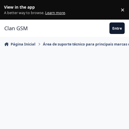
Ir para conteúdo
View in the app
×
Di
A better way to browse.
Learn more
.
Clan GSM
Entre
Página Inicial
Área de suporte técnico para principais marcas