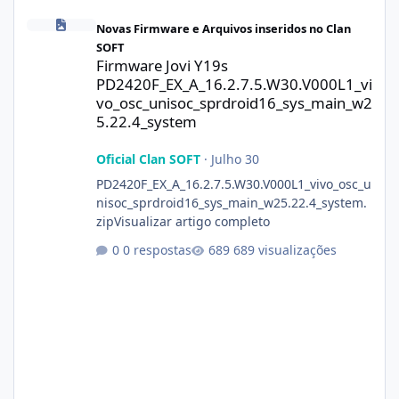
Firmware Jovi Y19s PD2420F_EX_A_16.2.7.5.W30.V000L1_vivo_osc
Novas Firmware e Arquivos inseridos no Clan
SOFT
Firmware Jovi Y19s
PD2420F_EX_A_16.2.7.5.W30.V000L1_vi
vo_osc_unisoc_sprdroid16_sys_main_w2
5.22.4_system
Oficial Clan SOFT
·
Julho 30
PD2420F_EX_A_16.2.7.5.W30.V000L1_vivo_osc_u
nisoc_sprdroid16_sys_main_w25.22.4_system.
zipVisualizar artigo completo
0 respostas
689 visualizações