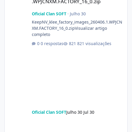
.WPJCNXM.FACTORY_16_0.zip
Oficial Clan SOFT
·
Julho 30
KeepNV_klee_factory_images_260406.1.WPJCN
XM.FACTORY_16_0.zipVisualizar artigo
completo
0 respostas
821 visualizações
Oficial Clan SOFT
Julho 30
Jul 30