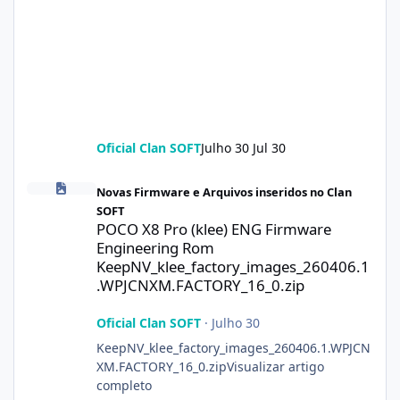
Oficial Clan SOFT
Julho 30
Jul 30
POCO X8 Pro (klee) ENG Firmware Engineering Rom KeepNV_kle
Novas Firmware e Arquivos inseridos no Clan
SOFT
POCO X8 Pro (klee) ENG Firmware
Engineering Rom
KeepNV_klee_factory_images_260406.1
.WPJCNXM.FACTORY_16_0.zip
Oficial Clan SOFT
·
Julho 30
KeepNV_klee_factory_images_260406.1.WPJCN
XM.FACTORY_16_0.zipVisualizar artigo
completo