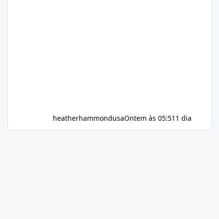
heatherhammondusa
Ontem às 05:51
1 dia