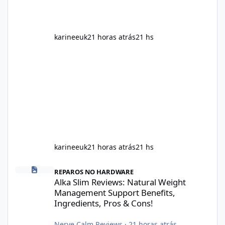
karineeuk
21 horas atrás
21 hs
karineeuk
21 horas atrás
21 hs
Alka Slim Reviews: Natural Weight Management Support Benefits
REPAROS NO HARDWARE
Alka Slim Reviews: Natural Weight
Management Support Benefits,
Ingredients, Pros & Cons!
Nerve Calm Reviews
·
21 horas atrás