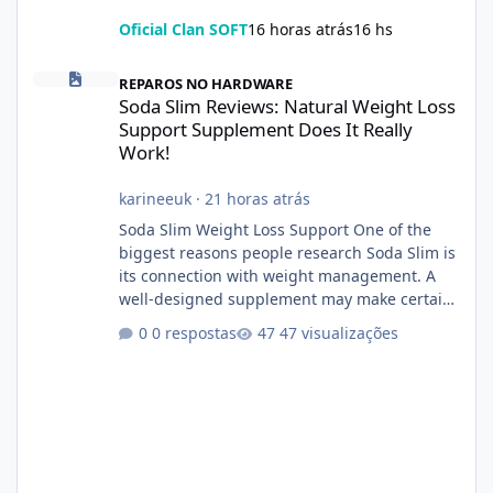
Oficial Clan SOFT
16 horas atrás
16 hs
Soda Slim Reviews: Natural Weight Loss Support Supplement Doe
REPAROS NO HARDWARE
Soda Slim Reviews: Natural Weight Loss
Support Supplement Does It Really
Work!
karineeuk
·
21 horas atrás
Soda Slim Weight Loss Support One of the
biggest reasons people research Soda Slim is
its connection with weight management. A
well-designed supplement may make certain
aspects of a healthy routine easier to
0 respostas
47 visualizações
maintain, depending on its ingredients and
the individual using it. Nevertheless, Soda
Slim weight loss results are not guaranteed.
Body weight is affected by many factors,
including calorie intake, activity level, age,
sleep, genetics, medications, and metabolic
health. This means two peopl