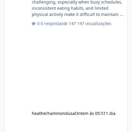
challenging, especially when busy schedules,
inconsistent eating habits, and limited
physical activity make it difficult to maintain a
healthy routine. As a result, many people look
0 respostas
147 visualizações
for dietary supplements that may
complement their efforts to lose weight. Alka
Slim is marketed as a weight-management
supplement designed for people who want
additional support while working toward their
fitness and weight goals. But an important
question remains: Does Alka Slim
heatherhammondusa
Ontem às 05:51
1 dia