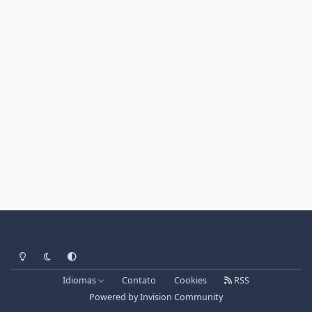
Light Mode
Dark Mode
System Preference
Idiomas
Contato
Cookies
RSS
Powered by
Invision Community