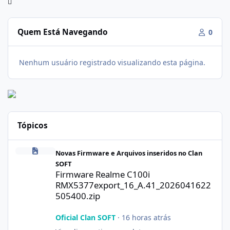
Quem Está Navegando
0
Nenhum usuário registrado visualizando esta página.
Tópicos
Firmware Realme C100i RMX5377export_16_A.41_2026041622505
Novas Firmware e Arquivos inseridos no Clan
SOFT
Firmware Realme C100i
RMX5377export_16_A.41_2026041622
505400.zip
Oficial Clan SOFT
·
16 horas atrás