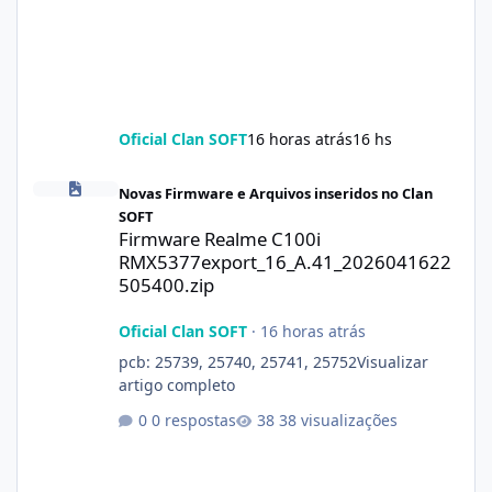
Oficial Clan SOFT
16 horas atrás
16 hs
Firmware Realme C100i RMX5377export_16_A.41_2026041622505
Novas Firmware e Arquivos inseridos no Clan
SOFT
Firmware Realme C100i
RMX5377export_16_A.41_2026041622
505400.zip
Oficial Clan SOFT
·
16 horas atrás
pcb: 25739, 25740, 25741, 25752Visualizar
artigo completo
0 respostas
38 visualizações