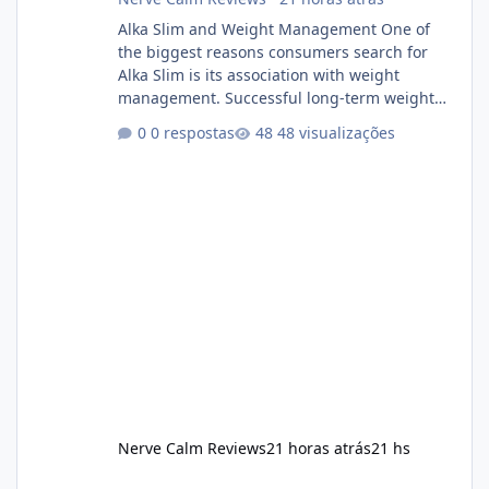
Alka Slim and Weight Management One of
the biggest reasons consumers search for
Alka Slim is its association with weight
management. Successful long-term weight
management typically depends on
0 respostas
48 visualizações
consistency rather than quick fixes. A
sustainable routine may include eating
nutrient-dense foods, controlling portions,
reducing excessive intake of highly processed
foods, staying active, sleeping adequately,
and managing stress. If Alka Slim is
incorporated into such a routine, users
should still maint
Nerve Calm Reviews
21 horas atrás
21 hs