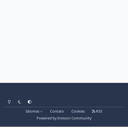
Light Mode
Dark Mode
System Preference
Idiomas
Contato
Cookies
RSS
Powered by
Invision Community