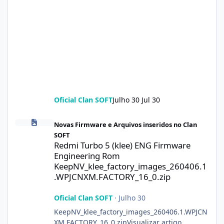
Oficial Clan SOFT
Julho 30
Jul 30
Redmi Turbo 5 (klee) ENG Firmware Engineering Rom KeepNV_k
Novas Firmware e Arquivos inseridos no Clan
SOFT
Redmi Turbo 5 (klee) ENG Firmware
Engineering Rom
KeepNV_klee_factory_images_260406.1
.WPJCNXM.FACTORY_16_0.zip
Oficial Clan SOFT
·
Julho 30
KeepNV_klee_factory_images_260406.1.WPJCN
XM.FACTORY_16_0.zipVisualizar artigo