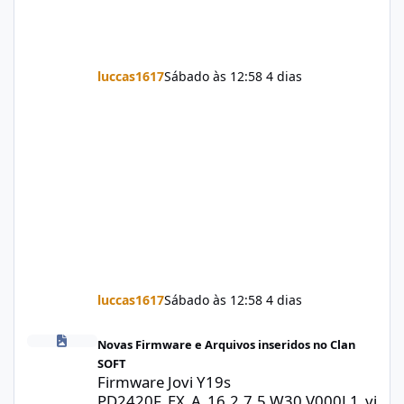
luccas1617
Sábado às 12:58
4 dias
luccas1617
Sábado às 12:58
4 dias
Firmware Jovi Y19s PD2420F_EX_A_16.2.7.5.W30.V000L1_vivo_osc
Novas Firmware e Arquivos inseridos no Clan
SOFT
Firmware Jovi Y19s
PD2420F_EX_A_16.2.7.5.W30.V000L1_vi