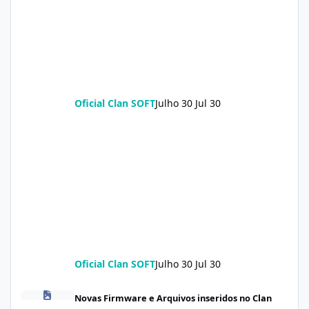
Oficial Clan SOFT
Julho 30
Jul 30
Oficial Clan SOFT
Julho 30
Jul 30
Firmware A3 Pro lake_global_images_OS3.0.20.0.WGTMIXM_2026
Novas Firmware e Arquivos inseridos no Clan