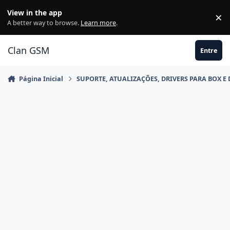
Ir para conteúdo
View in the app
×
Di
A better way to browse.
Learn more
.
Clan GSM
Entre
Página Inicial
SUPORTE, ATUALIZAÇÕES, DRIVERS PARA BOX E