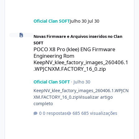
Oficial Clan SOFT
Julho 30
Jul 30
POCO X8 Pro (klee) ENG Firmware Engineering Rom KeepNV_kle
Novas Firmware e Arquivos inseridos no Clan
SOFT
POCO X8 Pro (klee) ENG Firmware
Engineering Rom
KeepNV_klee_factory_images_260406.1
.WPJCNXM.FACTORY_16_0.zip
Oficial Clan SOFT
·
Julho 30
KeepNV_klee_factory_images_260406.1.WPJCN
XM.FACTORY_16_0.zipVisualizar artigo
completo
0 respostas
685 visualizações