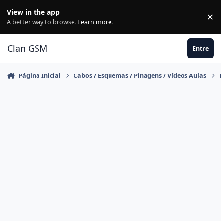
Ir para conteúdo
View in the app
×
Di
A better way to browse.
Learn more
.
Clan GSM
Entre
Página Inicial
Cabos / Esquemas / Pinagens / Vídeos Aulas