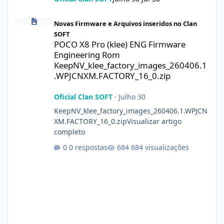
POCO X8 Pro (klee) ENG Firmware Engineering Rom KeepNV_kle
Novas Firmware e Arquivos inseridos no Clan
SOFT
POCO X8 Pro (klee) ENG Firmware
Engineering Rom
KeepNV_klee_factory_images_260406.1
.WPJCNXM.FACTORY_16_0.zip
Oficial Clan SOFT
·
Julho 30
KeepNV_klee_factory_images_260406.1.WPJCN
XM.FACTORY_16_0.zipVisualizar artigo
completo
0 respostas
684 visualizações