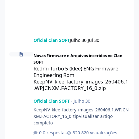
Oficial Clan SOFT
Julho 30
Jul 30
Redmi Turbo 5 (klee) ENG Firmware Engineering Rom KeepNV_k
Novas Firmware e Arquivos inseridos no Clan
SOFT
Redmi Turbo 5 (klee) ENG Firmware
Engineering Rom
KeepNV_klee_factory_images_260406.1
.WPJCNXM.FACTORY_16_0.zip
Oficial Clan SOFT
·
Julho 30
KeepNV_klee_factory_images_260406.1.WPJCN
XM.FACTORY_16_0.zipVisualizar artigo
completo
0 respostas
820 visualizações