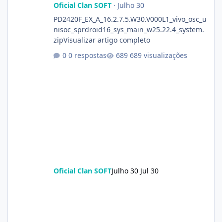
Oficial Clan SOFT
·
Julho 30
PD2420F_EX_A_16.2.7.5.W30.V000L1_vivo_osc_u
nisoc_sprdroid16_sys_main_w25.22.4_system.
zipVisualizar artigo completo
0 respostas
689 visualizações
Oficial Clan SOFT
Julho 30
Jul 30