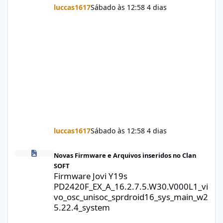
luccas1617
Sábado às 12:58
4 dias
luccas1617
Sábado às 12:58
4 dias
Firmware Jovi Y19s PD2420F_EX_A_16.2.7.5.W30.V000L1_vivo_osc
Novas Firmware e Arquivos inseridos no Clan
SOFT
Firmware Jovi Y19s
PD2420F_EX_A_16.2.7.5.W30.V000L1_vi
vo_osc_unisoc_sprdroid16_sys_main_w2
5.22.4_system