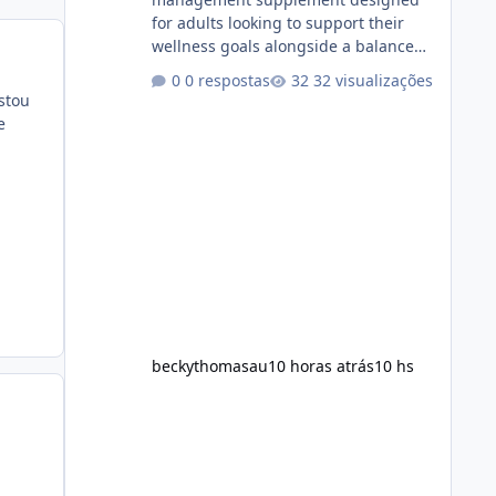
for adults looking to support their
wellness goals alongside a balanced
diet and regular physical activity. The
0 respostas
32 visualizações
product is marketed as a convenient
stou
daily formula that may help support
e
metabolism, energy levels, and
appetite management. While many
people are searching online for Alka
Slim Reviews, it is important to
understand how the supplement
works, what ingredients it contains,
and what realistic expectations
should be. No diet
beckythomasau
10 horas atrás
10 hs