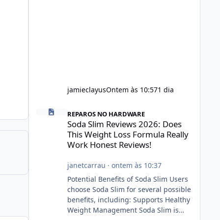
jamieclayus
Ontem às 10:57
1 dia
Soda Slim Reviews 2026: Does This Weight Loss Formula R
REPAROS NO HARDWARE
Soda Slim Reviews 2026: Does
This Weight Loss Formula Really
Work Honest Reviews!
janetcarrau
·
ontem às 10:37
Potential Benefits of Soda Slim Users
choose Soda Slim for several possible
benefits, including: Supports Healthy
Weight Management Soda Slim is