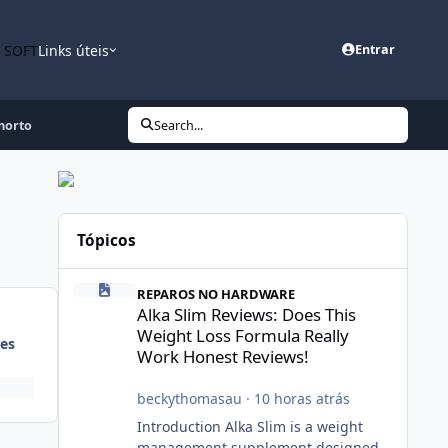
n SOFT
Links úteis
Entrar
morto
Search...
Tópicos
Alka Slim Reviews: Does This Weight Loss Formula Really
REPAROS NO HARDWARE
Alka Slim Reviews: Does This
Weight Loss Formula Really
es
Work Honest Reviews!
beckythomasau
·
10 horas atrás
Introduction Alka Slim is a weight
management supplement designed