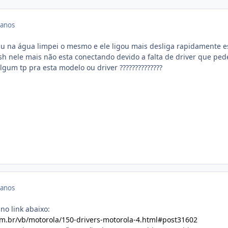
 anos
u na água limpei o mesmo e ele ligou mais desliga rapidamente e
sh nele mais não esta conectando devido a falta de driver que ped
lgum tp pra esta modelo ou driver ??????????????
 anos
no link abaixo:
m.br/vb/motorola/150-drivers-motorola-4.html#post31602