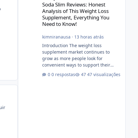
Soda Slim Reviews: Honest
o
Analysis of This Weight Loss
Supplement, Everything You
Need to Know!
kimniranausa
·
13 horas atrás
Introduction The weight loss
supplement market continues to
grow as more people look for
convenient ways to support their
fitness and weight management
0 respostas
47 visualizações
goals. Among the products gaining
attention is Soda Slim, a dietary
supplement marketed to help with
weight management, metabolism,
and overall wellness. Many
uir
advertisements make impressive
promises about rapid fat loss,
increased energy, and appetite
control. However, it is important to
separate marketing claims from