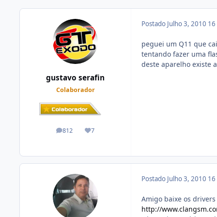
Postado
Julho 3, 2010
16
peguei um Q11 que cai
tentando fazer uma fla
deste aparelho existe a
gustavo serafin
Colaborador
812
7
posts
Reputação
Postado
Julho 3, 2010
16
Amigo baixe os drivers 
http://www.clangsm.co