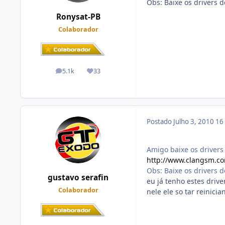
Obs: Baixe os drivers d
Ronysat-PB
Colaborador
5.1k
33
posts
Reputação
Postado
Julho 3, 2010
16
Amigo baixe os drivers 
http://www.clangsm.co
Obs: Baixe os drivers d
gustavo serafin
eu já tenho estes driv
Colaborador
nele ele so tar reinicia