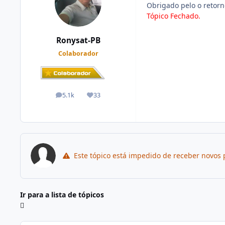
Obrigado pelo o retorn
Tópico Fechado.
Ronysat-PB
Colaborador
5.1k
33
posts
Reputação
Este tópico está impedido de receber novos 
Ir para a lista de tópicos