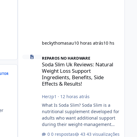
beckythomasau
10 horas atrás
10 hs
Soda Slim Uk Reviews: Natural Weight Loss Support Ingredi
REPAROS NO HARDWARE
Soda Slim Uk Reviews: Natural
Weight Loss Support
UTOR
Ingredients, Benefits, Side
Effects & Results!
Herzp1
·
12 horas atrás
What Is Soda Slim? Soda Slim is a
er
nutritional supplement developed for
adults who want additional support
during their weight-management
journey. According to its marketing,
0 respostas
43 visualizações