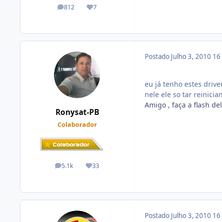
812
7
posts
Reputação
Postado
Julho 3, 2010
16
eu já tenho estes driv
nele ele so tar reinicia
Amigo , faça a flash del
Ronysat-PB
Colaborador
5.1k
33
posts
Reputação
Postado
Julho 3, 2010
16