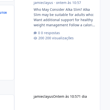
jamieclayus
·
ontem às 10:57
Who May Consider Alka Slim? Alka
UTOR
Slim may be suitable for adults who:
Want additional support for healthy
weight management Follow a calorie-
conscious diet Exercise regularly
0 respostas
Prefer supplements containing plant-
200 visualizações
based ingredients Want to
complement an existing wellness
routine It is not intended for children.
How to Use Alka Slim Always follow
the instructions Alka Slim Reviews
provided on the product label.
General recommendations include:
Take with water. Use consistently.
Combine with
jamieclayus
Ontem às 10:57
1 dia