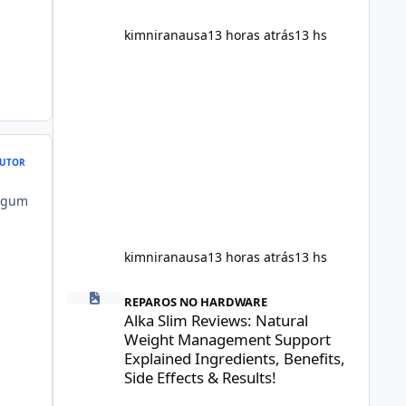
scientific evidence before p
kimniranausa
13 horas atrás
13 hs
UTOR
algum
kimniranausa
13 horas atrás
13 hs
Alka Slim Reviews: Natural Weight Management Support Exp
REPAROS NO HARDWARE
Alka Slim Reviews: Natural
Weight Management Support
Explained Ingredients, Benefits,
Side Effects & Results!