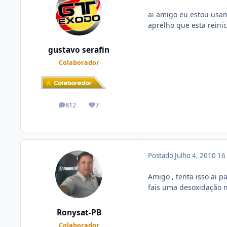
ai amigo eu estou usa
aprelho que esta reini
gustavo serafin
Colaborador
812
7
posts
Reputação
Postado
Julho 4, 2010
16
Amigo , tenta isso ai 
fais uma desoxidação n
Ronysat-PB
Colaborador