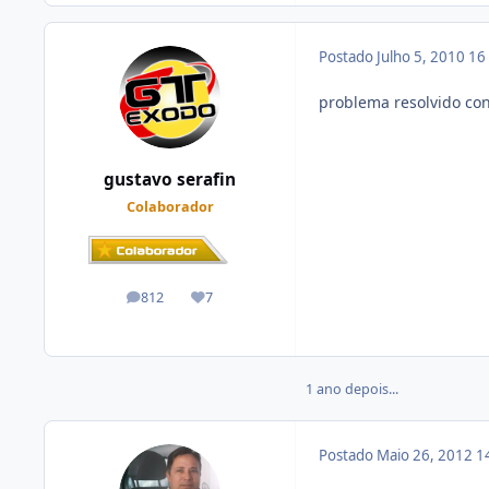
Postado
Julho 5, 2010
16
problema resolvido cons
gustavo serafin
Colaborador
812
7
posts
Reputação
1 ano depois...
Postado
Maio 26, 2012
1