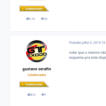
5.1k
33
posts
Reputação
Postado
Julho 4, 2010
16
notei que o mesmo não 
esquema pra este displ
gustavo serafin
Colaborador
812
7
posts
Reputação