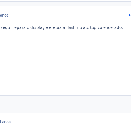
 anos
A
egui repara o display e efetua a flash no atc topico encerado.
4 anos