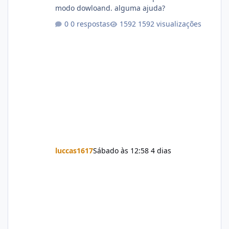
modo dowloand. alguma ajuda?
0 respostas
1592 visualizações
luccas1617
Sábado às 12:58
4 dias