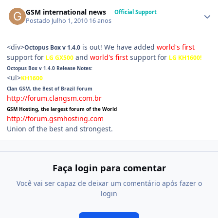
GSM international news
Official Support
Postado
Julho 1, 2010
16 anos
<div>
is out! We have added
world's first
Octopus Box v 1.4.0
support for
and
world's first
support for
LG GX500
LG KH1600!
Octopus Box v 1.4.0 Release Notes:
<ul>
KH1600
Clan GSM, the Best of Brazil Forum
http://forum.clangsm.com.br
GSM Hosting, the largest forum of the World
http://forum.gsmhosting.com
Union of the best and strongest.
Faça login para comentar
Você vai ser capaz de deixar um comentário após fazer o
login