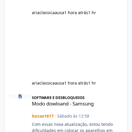
ariaclassicaausa
1 hora atrás
1 hr
ariaclassicaausa
1 hora atrás
1 hr
Modo dowloand - Samsung
SOFTWARE E DESBLOQUEIOS
Modo dowloand - Samsung
luccas1617
·
Sábado às 12:58
Com essas nova atualização, estou tendo
dificuldades em colocar os aparelhos em