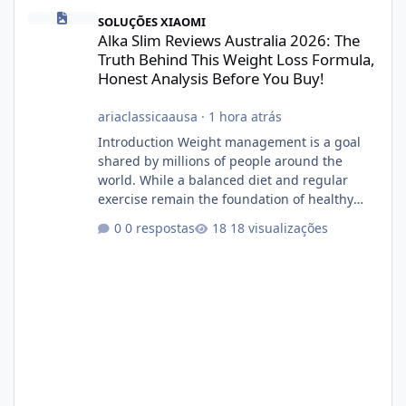
Alka Slim Reviews Australia 2026: The Truth Behind This Weight
SOLUÇÕES XIAOMI
Alka Slim Reviews Australia 2026: The
Truth Behind This Weight Loss Formula,
Honest Analysis Before You Buy!
ariaclassicaausa
·
1 hora atrás
Introduction Weight management is a goal
shared by millions of people around the
world. While a balanced diet and regular
exercise remain the foundation of healthy
weight loss, many individuals also explore
0 respostas
18 visualizações
dietary supplements for additional support.
One product that has attracted attention is
Alka Slim, a weight loss supplement marketed
to help support metabolism, energy levels,
and fat management. This article provides a
neutral and informative overview of Alka Slim.
It explains what the suppl