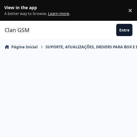
Ir para conteúdo
View in the app
×
Di
A better way to browse.
Learn more
.
Clan GSM
Entre
Página Inicial
SUPORTE, ATUALIZAÇÕES, DRIVERS PARA BOX E