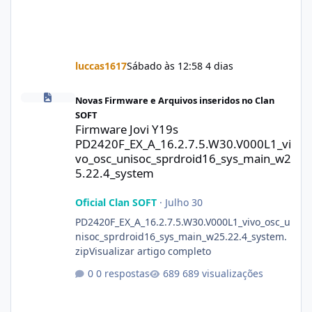
luccas1617
Sábado às 12:58
4 dias
Firmware Jovi Y19s PD2420F_EX_A_16.2.7.5.W30.V000L1_vivo_osc
Novas Firmware e Arquivos inseridos no Clan
SOFT
Firmware Jovi Y19s
PD2420F_EX_A_16.2.7.5.W30.V000L1_vi
vo_osc_unisoc_sprdroid16_sys_main_w2
5.22.4_system
Oficial Clan SOFT
·
Julho 30
PD2420F_EX_A_16.2.7.5.W30.V000L1_vivo_osc_u
nisoc_sprdroid16_sys_main_w25.22.4_system.
zipVisualizar artigo completo
0 respostas
689 visualizações