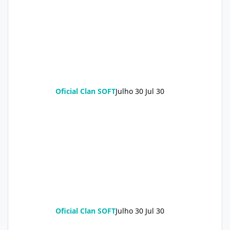
Oficial Clan SOFT
Julho 30
Jul 30
Oficial Clan SOFT
Julho 30
Jul 30
Redmi Turbo 5 (klee) ENG Firmware Engineering Rom KeepNV_k