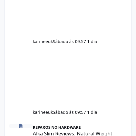
sleep, genetics, medications, and metabolic
health. This means two peopl
karineeuk
Sábado às 09:57
1 dia
karineeuk
Sábado às 09:57
1 dia
Alka Slim Reviews: Natural Weight Management Support Benefits
REPAROS NO HARDWARE
Alka Slim Reviews: Natural Weight