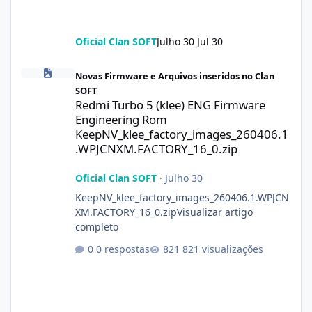
Oficial Clan SOFT
Julho 30
Jul 30
Redmi Turbo 5 (klee) ENG Firmware Engineering Rom KeepNV_k
Novas Firmware e Arquivos inseridos no Clan
SOFT
Redmi Turbo 5 (klee) ENG Firmware
Engineering Rom
KeepNV_klee_factory_images_260406.1
.WPJCNXM.FACTORY_16_0.zip
Oficial Clan SOFT
·
Julho 30
KeepNV_klee_factory_images_260406.1.WPJCN
XM.FACTORY_16_0.zipVisualizar artigo
completo
0 respostas
821 visualizações