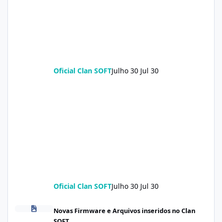
Oficial Clan SOFT
Julho 30
Jul 30
Oficial Clan SOFT
Julho 30
Jul 30
POCO X8 Pro (klee) ENG Firmware Engineering Rom KeepNV_kle
Novas Firmware e Arquivos inseridos no Clan
SOFT