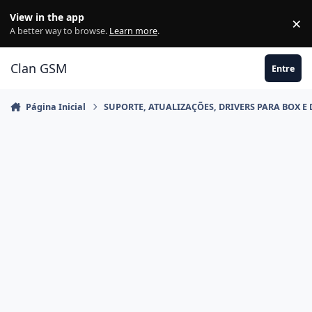
Ir para conteúdo
View in the app
×
Di
A better way to browse.
Learn more
.
Clan GSM
Entre
Página Inicial
SUPORTE, ATUALIZAÇÕES, DRIVERS PARA BOX E