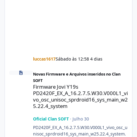
luccas1617
Sábado às 12:58
4 dias
Firmware Jovi Y19s PD2420F_EX_A_16.2.7.5.W30.V000L1_vivo_osc
Novas Firmware e Arquivos inseridos no Clan
SOFT
Firmware Jovi Y19s
PD2420F_EX_A_16.2.7.5.W30.V000L1_vi
vo_osc_unisoc_sprdroid16_sys_main_w2
5.22.4_system
Oficial Clan SOFT
·
Julho 30
PD2420F_EX_A_16.2.7.5.W30.V000L1_vivo_osc_u
nisoc_sprdroid16_sys_main_w25.22.4_system.