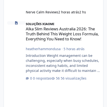
Nerve Calm Reviews
2 horas atrás
2 hs
Alka Slim Reviews Australia 2026: The Truth Behind This Weight
SOLUÇÕES XIAOMI
Alka Slim Reviews Australia 2026: The
Truth Behind This Weight Loss Formula,
Everything You Need to Know!
heatherhammondusa
·
5 horas atrás
Introduction Weight management can be
challenging, especially when busy schedules,
inconsistent eating habits, and limited
physical activity make it difficult to maintain a
healthy routine. As a result, many people look
0 respostas
56 visualizações
for dietary supplements that may
complement their efforts to lose weight. Alka
Slim is marketed as a weight-management
supplement designed for people who want
additional support while working toward their
fitness and weight goals. But an important