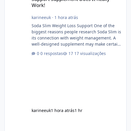
Work!
karineeuk
·
1 hora atrás
Soda Slim Weight Loss Support One of the
biggest reasons people research Soda Slim is
its connection with weight management. A
well-designed supplement may make certain
aspects of a healthy routine easier to
0 respostas
17 visualizações
maintain, depending on its ingredients and
the individual using it. Nevertheless, Soda
Slim weight loss results are not guaranteed.
Body weight is affected by many factors,
including calorie intake, activity level, age,
sleep, genetics, medications, and metabolic
health. This means two peopl
karineeuk
1 hora atrás
1 hr