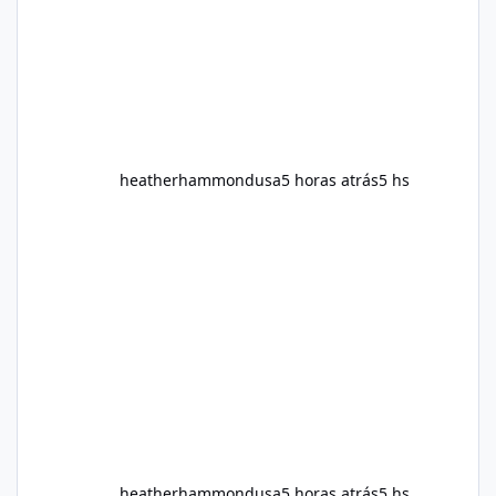
question remains: Does Alka Slim
heatherhammondusa
5 horas atrás
5 hs
heatherhammondusa
5 horas atrás
5 hs