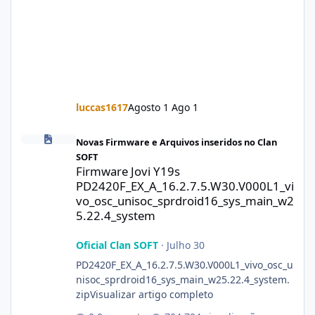
luccas1617
Agosto 1
Ago 1
Firmware Jovi Y19s PD2420F_EX_A_16.2.7.5.W30.V000L1_vivo_osc
Novas Firmware e Arquivos inseridos no Clan
SOFT
Firmware Jovi Y19s
PD2420F_EX_A_16.2.7.5.W30.V000L1_vi
vo_osc_unisoc_sprdroid16_sys_main_w2
5.22.4_system
Oficial Clan SOFT
·
Julho 30
PD2420F_EX_A_16.2.7.5.W30.V000L1_vivo_osc_u
nisoc_sprdroid16_sys_main_w25.22.4_system.
zipVisualizar artigo completo