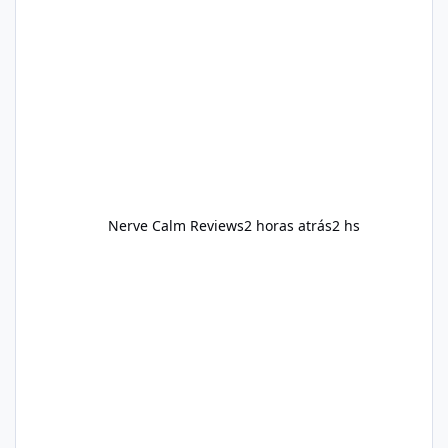
nutrient-dense foods, controlling portions,
reducing excessive intake of highly processed
foods, staying active, sleeping adequately,
and managing stress. If Alka Slim is
incorporated into such a routine, users
should still maint
Nerve Calm Reviews
2 horas atrás
2 hs