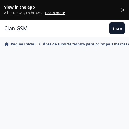
Ir para conteúdo
View in the app
×
Di
A better way to browse.
Learn more
.
Clan GSM
Entre
Página Inicial
Área de suporte técnico para principais marcas