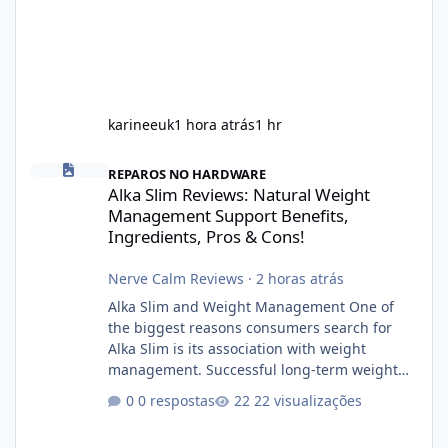
karineeuk
1 hora atrás
1 hr
Alka Slim Reviews: Natural Weight Management Support Benefits
REPAROS NO HARDWARE
Alka Slim Reviews: Natural Weight
Management Support Benefits,
Ingredients, Pros & Cons!
Nerve Calm Reviews
·
2 horas atrás
Alka Slim and Weight Management One of
the biggest reasons consumers search for
Alka Slim is its association with weight
management. Successful long-term weight
management typically depends on
0 respostas
22 visualizações
consistency rather than quick fixes. A
sustainable routine may include eating