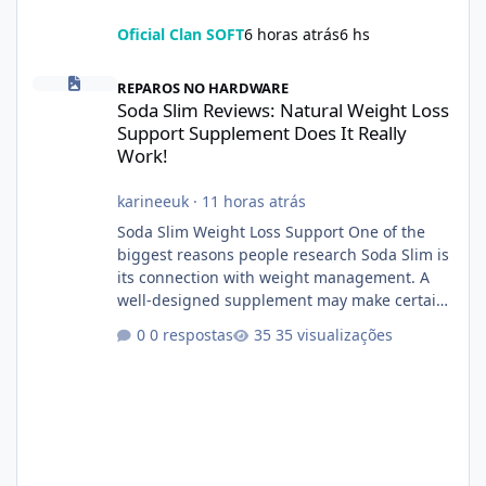
Oficial Clan SOFT
6 horas atrás
6 hs
Soda Slim Reviews: Natural Weight Loss Support Supplement Doe
REPAROS NO HARDWARE
Soda Slim Reviews: Natural Weight Loss
Support Supplement Does It Really
Work!
karineeuk
·
11 horas atrás
Soda Slim Weight Loss Support One of the
biggest reasons people research Soda Slim is
its connection with weight management. A
well-designed supplement may make certain
aspects of a healthy routine easier to
0 respostas
35 visualizações
maintain, depending on its ingredients and
the individual using it. Nevertheless, Soda
Slim weight loss results are not guaranteed.
Body weight is affected by many factors,
including calorie intake, activity level, age,
sleep, genetics, medications, and metabolic
health. This means two peopl