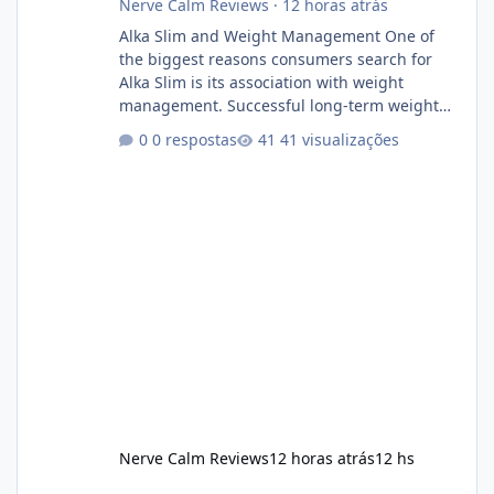
Nerve Calm Reviews
·
12 horas atrás
Alka Slim and Weight Management One of
the biggest reasons consumers search for
Alka Slim is its association with weight
management. Successful long-term weight
management typically depends on
0 respostas
41 visualizações
consistency rather than quick fixes. A
sustainable routine may include eating
nutrient-dense foods, controlling portions,
reducing excessive intake of highly processed
foods, staying active, sleeping adequately,
and managing stress. If Alka Slim is
incorporated into such a routine, users
should still maint
Nerve Calm Reviews
12 horas atrás
12 hs