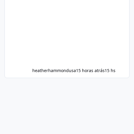
heatherhammondusa
15 horas atrás
15 hs