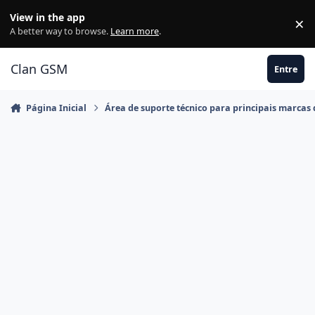
Ir para conteúdo
View in the app
×
Di
A better way to browse.
Learn more
.
Clan GSM
Entre
Página Inicial
Área de suporte técnico para principais marcas