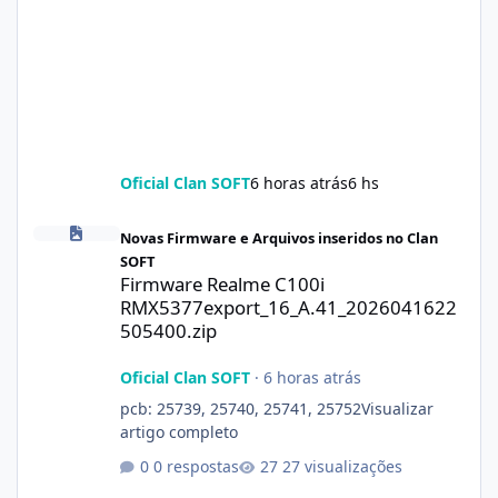
Oficial Clan SOFT
6 horas atrás
6 hs
Firmware Realme C100i RMX5377export_16_A.41_2026041622505
Novas Firmware e Arquivos inseridos no Clan
SOFT
Firmware Realme C100i
RMX5377export_16_A.41_2026041622
505400.zip
Oficial Clan SOFT
·
6 horas atrás
pcb: 25739, 25740, 25741, 25752Visualizar
artigo completo
0 respostas
27 visualizações