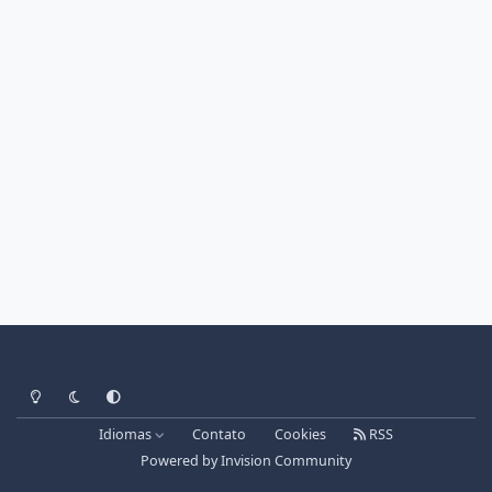
Light Mode
Dark Mode
System Preference
Idiomas
Contato
Cookies
RSS
Powered by
Invision Community