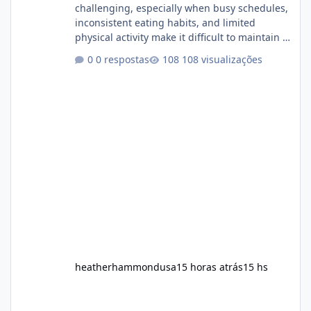
challenging, especially when busy schedules,
inconsistent eating habits, and limited
physical activity make it difficult to maintain a
healthy routine. As a result, many people look
0 respostas
108 visualizações
for dietary supplements that may
complement their efforts to lose weight. Alka
Slim is marketed as a weight-management
supplement designed for people who want
additional support while working toward their
fitness and weight goals. But an important
question remains: Does Alka Slim
heatherhammondusa
15 horas atrás
15 hs