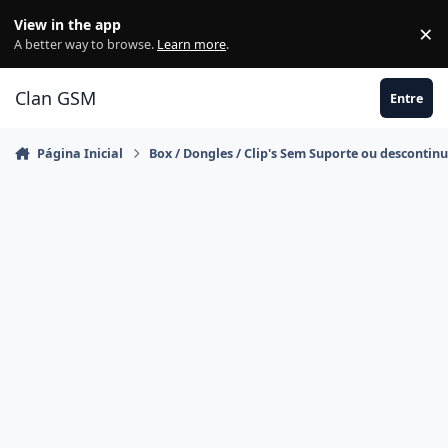
Ir para conteúdo
View in the app
×
Di
A better way to browse.
Learn more
.
Clan GSM
Entre
Página Inicial
Box / Dongles / Clip's Sem Suporte ou descontin