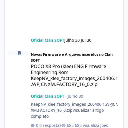
Oficial Clan SOFT
Julho 30
Jul 30
POCO X8 Pro (klee) ENG Firmware Engineering Rom KeepNV_kle
Novas Firmware e Arquivos inseridos no Clan
SOFT
POCO X8 Pro (klee) ENG Firmware
Engineering Rom
KeepNV_klee_factory_images_260406.1
.WPJCNXM.FACTORY_16_0.zip
Oficial Clan SOFT
·
Julho 30
KeepNV_klee_factory_images_260406.1.WPJCN
XM.FACTORY_16_0.zipVisualizar artigo
completo
0 respostas
685 visualizações