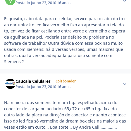
Postado
Junho 23, 2010
16 anos
Esquisito, cabo data para o celular, service para o cabo do tp e
ao dar unlock o led fica vermelho fixo ao apresentar a tela do
tp, em vez de ficar oscilando entre verde e vermelho a espera
da agulhada na pci. Poderia ser defeito ou problema no
software de trabalho? Outra dúvida com essa box nao muito
usada com Siemens: há diversas versões, umas maiores que
outras, qual a versao adequada para uso somente com
Siemens ?
Caucaia Celulares
Colaborador
Postado
Junho 23, 2010
16 anos
Na maioria dos siemens tem um bga espelhado acima do
conector de carga ou ao lado c65,c72 e cx65 o bga fica do
outro lado da placa na direção do conector e quanto acontece
isso do led fica só vermelho da dream box eles na maioria das
vezes estão em curto... Boa sorte... By André Cell...............