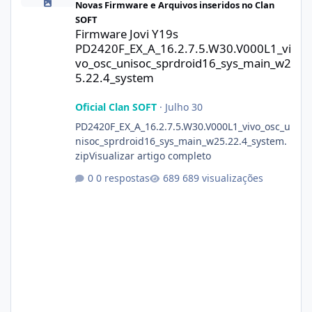
Novas Firmware e Arquivos inseridos no Clan
SOFT
Firmware Jovi Y19s
PD2420F_EX_A_16.2.7.5.W30.V000L1_vi
vo_osc_unisoc_sprdroid16_sys_main_w2
5.22.4_system
Oficial Clan SOFT
·
Julho 30
PD2420F_EX_A_16.2.7.5.W30.V000L1_vivo_osc_u
nisoc_sprdroid16_sys_main_w25.22.4_system.
zipVisualizar artigo completo
0 respostas
689 visualizações