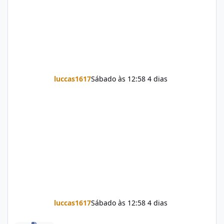
luccas1617
Sábado às 12:58
4 dias
luccas1617
Sábado às 12:58
4 dias
Firmware Jovi Y19s PD2420F_EX_A_16.2.7.5.W30.V000L1_vivo_osc