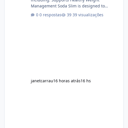
Management Soda Slim is designed to
complement Soda Slim eating and regular
0 respostas
39 visualizações
exercise rather than replace them.
Encourages Energy Some ingredients may
help maintain normal energy production
throughout the day. Helps Reduce Cravings
Certain ingredients may promote feelings of
fullness when combined with balanced
meals. Supports Metabolism Natural
ingredients may assist the body'
janetcarrau
16 horas atrás
16 hs