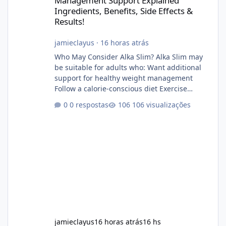
Management Support Explained
Ingredients, Benefits, Side Effects &
Results!
jamieclayus
·
16 horas atrás
Who May Consider Alka Slim? Alka Slim may
be suitable for adults who: Want additional
support for healthy weight management
Follow a calorie-conscious diet Exercise
regularly Prefer supplements containing
0 respostas
106 visualizações
plant-based ingredients Want to complement
an existing wellness routine It is not intended
for children. How to Use Alka Slim Always
follow the instructions Alka Slim Reviews
provided on the product label. General
recommendations include: Take with water.
Use consistently. Combine with
jamieclayus
16 horas atrás
16 hs