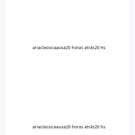
neutral and informative overview of Alka Slim.
It explains what the suppl
ariaclassicaausa
20 horas atrás
20 hs
ariaclassicaausa
20 horas atrás
20 hs