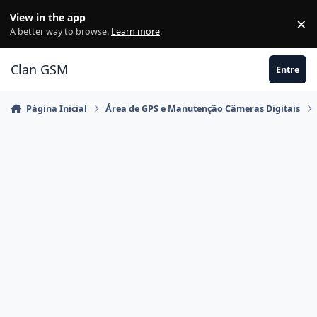
Ir para conteúdo
View in the app
×
Di
A better way to browse.
Learn more
.
Clan GSM
Entre
Página Inicial
Área de GPS e Manutenção Câmeras Digitais