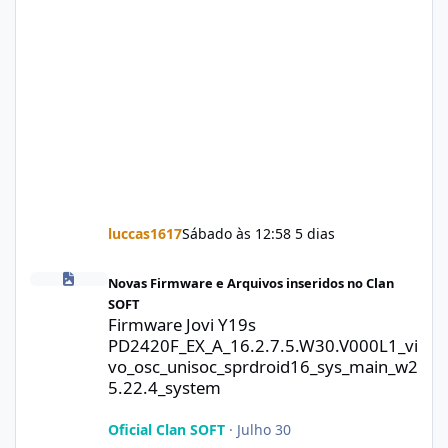
luccas1617
Sábado às 12:58
5 dias
Firmware Jovi Y19s PD2420F_EX_A_16.2.7.5.W30.V000L1_vivo_osc
Novas Firmware e Arquivos inseridos no Clan
SOFT
Firmware Jovi Y19s
PD2420F_EX_A_16.2.7.5.W30.V000L1_vi
vo_osc_unisoc_sprdroid16_sys_main_w2
5.22.4_system
Oficial Clan SOFT
·
Julho 30