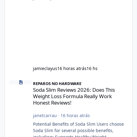
jamieclayus
16 horas atrás
16 hs
Soda Slim Reviews 2026: Does This Weight Loss Formula Really 
REPAROS NO HARDWARE
Soda Slim Reviews 2026: Does This
Weight Loss Formula Really Work
Honest Reviews!
janetcarrau
·
16 horas atrás
Potential Benefits of Soda Slim Users choose
Soda Slim for several possible benefits,
including: Supports Healthy Weight