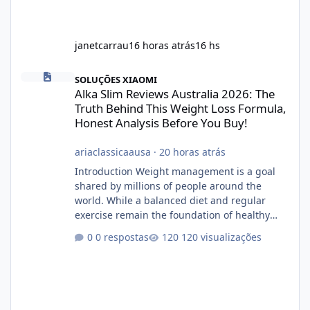
janetcarrau
16 horas atrás
16 hs
Alka Slim Reviews Australia 2026: The Truth Behind This Weight
SOLUÇÕES XIAOMI
Alka Slim Reviews Australia 2026: The
Truth Behind This Weight Loss Formula,
Honest Analysis Before You Buy!
ariaclassicaausa
·
20 horas atrás
Introduction Weight management is a goal
shared by millions of people around the
world. While a balanced diet and regular
exercise remain the foundation of healthy
weight loss, many individuals also explore
0 respostas
120 visualizações
dietary supplements for additional support.
One product that has attracted attention is
Alka Slim, a weight loss supplement marketed
to help support metabolism, energy levels,
and fat management. This article provides a