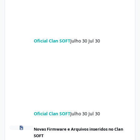
Oficial Clan SOFT
Julho 30
Jul 30
Oficial Clan SOFT
Julho 30
Jul 30
POCO X8 Pro (klee) ENG Firmware Engineering Rom KeepNV_kle
Novas Firmware e Arquivos inseridos no Clan
SOFT