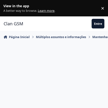
Ir para conteúdo
View in the app
×
Di
A better way to browse.
Learn more
.
Clan GSM
Entre
Página Inicial
Múltiplos assuntos e informações
Mantenha