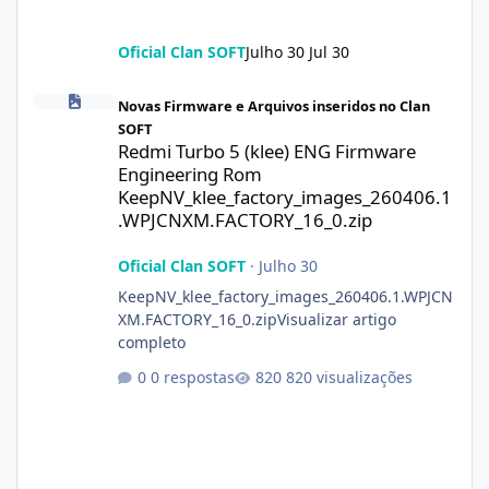
Oficial Clan SOFT
Julho 30
Jul 30
Redmi Turbo 5 (klee) ENG Firmware Engineering Rom KeepNV_k
Novas Firmware e Arquivos inseridos no Clan
SOFT
Redmi Turbo 5 (klee) ENG Firmware
Engineering Rom
KeepNV_klee_factory_images_260406.1
.WPJCNXM.FACTORY_16_0.zip
Oficial Clan SOFT
·
Julho 30
KeepNV_klee_factory_images_260406.1.WPJCN
XM.FACTORY_16_0.zipVisualizar artigo
completo
0 respostas
820 visualizações