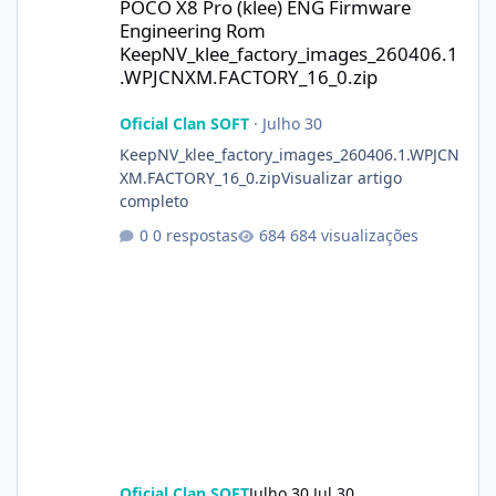
POCO X8 Pro (klee) ENG Firmware
Engineering Rom
KeepNV_klee_factory_images_260406.1
.WPJCNXM.FACTORY_16_0.zip
Oficial Clan SOFT
·
Julho 30
KeepNV_klee_factory_images_260406.1.WPJCN
XM.FACTORY_16_0.zipVisualizar artigo
completo
0 respostas
684 visualizações
Oficial Clan SOFT
Julho 30
Jul 30