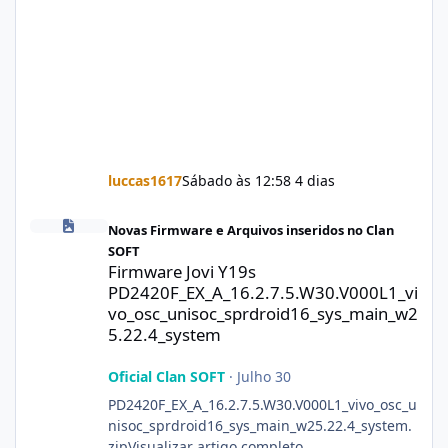
luccas1617
Sábado às 12:58
4 dias
Firmware Jovi Y19s PD2420F_EX_A_16.2.7.5.W30.V000L1_vivo_osc
Novas Firmware e Arquivos inseridos no Clan
SOFT
Firmware Jovi Y19s
PD2420F_EX_A_16.2.7.5.W30.V000L1_vi
vo_osc_unisoc_sprdroid16_sys_main_w2
5.22.4_system
Oficial Clan SOFT
·
Julho 30
PD2420F_EX_A_16.2.7.5.W30.V000L1_vivo_osc_u
nisoc_sprdroid16_sys_main_w25.22.4_system.
zipVisualizar artigo completo