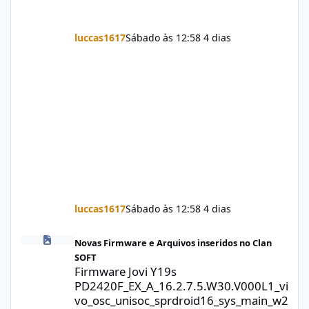
luccas1617
Sábado às 12:58
4 dias
luccas1617
Sábado às 12:58
4 dias
Firmware Jovi Y19s PD2420F_EX_A_16.2.7.5.W30.V000L1_vivo_osc
Novas Firmware e Arquivos inseridos no Clan
SOFT
Firmware Jovi Y19s
PD2420F_EX_A_16.2.7.5.W30.V000L1_vi
vo_osc_unisoc_sprdroid16_sys_main_w2