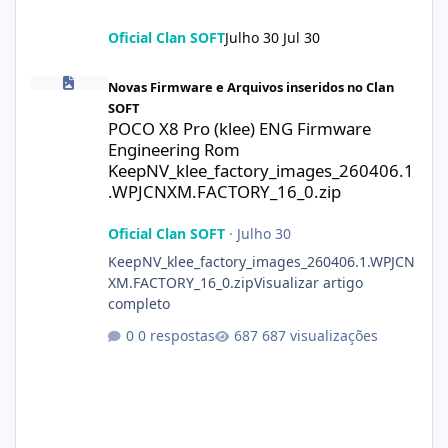
Oficial Clan SOFT
Julho 30
Jul 30
POCO X8 Pro (klee) ENG Firmware Engineering Rom KeepNV_kle
Novas Firmware e Arquivos inseridos no Clan
SOFT
POCO X8 Pro (klee) ENG Firmware
Engineering Rom
KeepNV_klee_factory_images_260406.1
.WPJCNXM.FACTORY_16_0.zip
Oficial Clan SOFT
·
Julho 30
KeepNV_klee_factory_images_260406.1.WPJCN
XM.FACTORY_16_0.zipVisualizar artigo
completo
0 respostas
687 visualizações