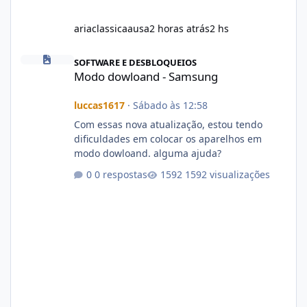
ariaclassicaausa
2 horas atrás
2 hs
Modo dowloand - Samsung
SOFTWARE E DESBLOQUEIOS
Modo dowloand - Samsung
luccas1617
·
Sábado às 12:58
Com essas nova atualização, estou tendo
dificuldades em colocar os aparelhos em
modo dowloand. alguma ajuda?
0 respostas
1592 visualizações