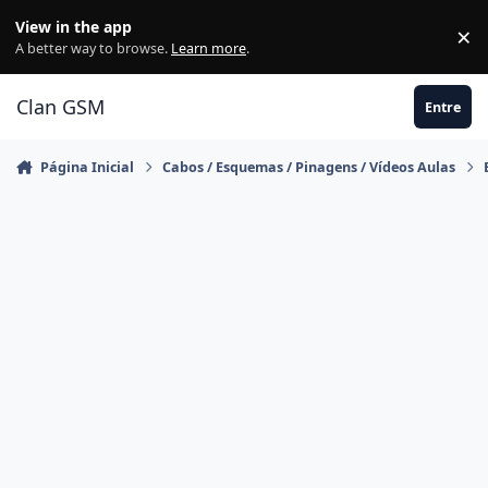
Ir para conteúdo
View in the app
×
Di
A better way to browse.
Learn more
.
Clan GSM
Entre
Página Inicial
Cabos / Esquemas / Pinagens / Vídeos Aulas