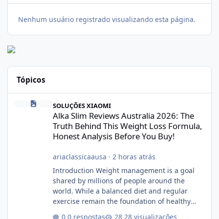
Nenhum usuário registrado visualizando esta página.
Tópicos
Alka Slim Reviews Australia 2026: The Truth Behind This Weight
SOLUÇÕES XIAOMI
Alka Slim Reviews Australia 2026: The
Truth Behind This Weight Loss Formula,
Honest Analysis Before You Buy!
ariaclassicaausa
·
2 horas atrás
Introduction Weight management is a goal
shared by millions of people around the
world. While a balanced diet and regular
exercise remain the foundation of healthy
weight loss, many individuals also explore
0 respostas
28 visualizações