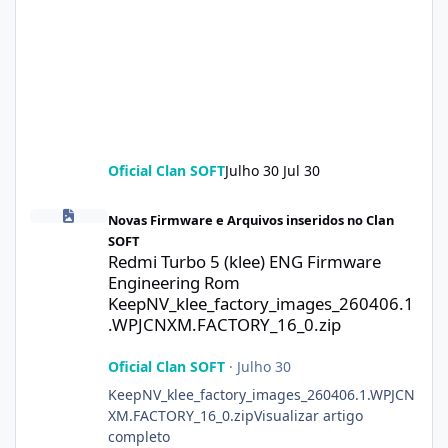
Oficial Clan SOFT
Julho 30
Jul 30
Redmi Turbo 5 (klee) ENG Firmware Engineering Rom KeepNV_k
Novas Firmware e Arquivos inseridos no Clan
SOFT
Redmi Turbo 5 (klee) ENG Firmware
Engineering Rom
KeepNV_klee_factory_images_260406.1
.WPJCNXM.FACTORY_16_0.zip
Oficial Clan SOFT
·
Julho 30
KeepNV_klee_factory_images_260406.1.WPJCN
XM.FACTORY_16_0.zipVisualizar artigo
completo