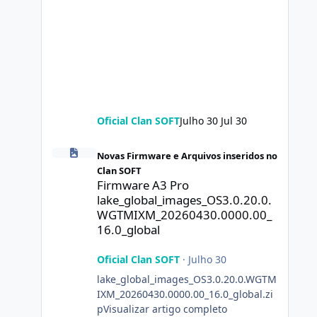
Oficial Clan SOFT
Julho 30
Jul 30
Firmware A3 Pro lake_global_images_OS3.0.20.0.WGTMIXM
Novas Firmware e Arquivos inseridos no
Clan SOFT
Firmware A3 Pro
lake_global_images_OS3.0.20.0.
WGTMIXM_20260430.0000.00_
16.0_global
Oficial Clan SOFT
·
Julho 30
lake_global_images_OS3.0.20.0.WGTM
IXM_20260430.0000.00_16.0_global.zi
pVisualizar artigo completo