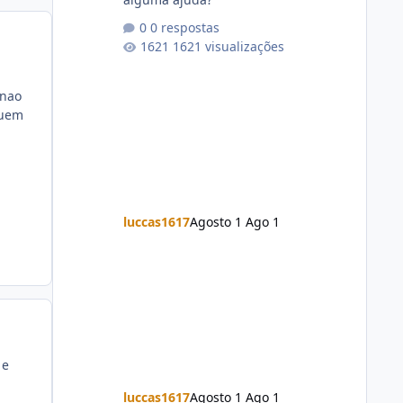
0 respostas
1621 visualizações
 nao
guem
luccas1617
Agosto 1
Ago 1
 e
luccas1617
Agosto 1
Ago 1