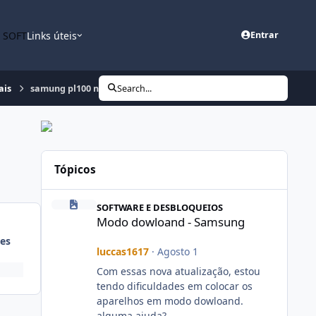
n SOFT
Links úteis
Entrar
ais
samung pl100 nao liga.
Search...
Tópicos
Modo dowloand - Samsung
SOFTWARE E DESBLOQUEIOS
Modo dowloand - Samsung
es
luccas1617
·
Agosto 1
Com essas nova atualização, estou
tendo dificuldades em colocar os
aparelhos em modo dowloand.
alguma ajuda?