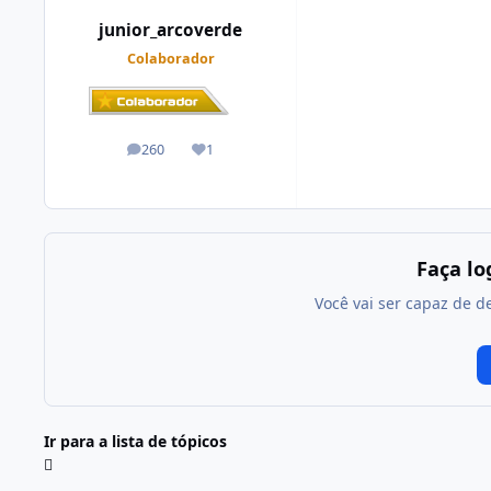
junior_arcoverde
Colaborador
260
1
posts
Reputação
Faça l
Você vai ser capaz de d
Ir para a lista de tópicos