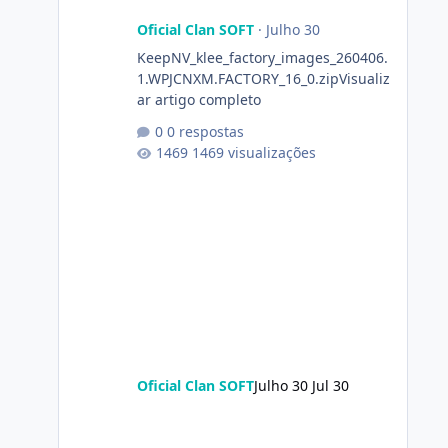
Oficial Clan SOFT
·
Julho 30
KeepNV_klee_factory_images_260406.
1.WPJCNXM.FACTORY_16_0.zipVisualiz
ar artigo completo
0 respostas
1469 visualizações
Oficial Clan SOFT
Julho 30
Jul 30