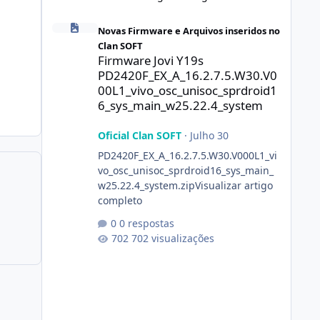
Firmware Jovi Y19s PD2420F_EX_A_16.2.7.5.W30.V000L1_vi
Novas Firmware e Arquivos inseridos no
Clan SOFT
Firmware Jovi Y19s
PD2420F_EX_A_16.2.7.5.W30.V0
00L1_vivo_osc_unisoc_sprdroid1
6_sys_main_w25.22.4_system
Oficial Clan SOFT
·
Julho 30
PD2420F_EX_A_16.2.7.5.W30.V000L1_vi
vo_osc_unisoc_sprdroid16_sys_main_
w25.22.4_system.zipVisualizar artigo
completo
0 respostas
702 visualizações