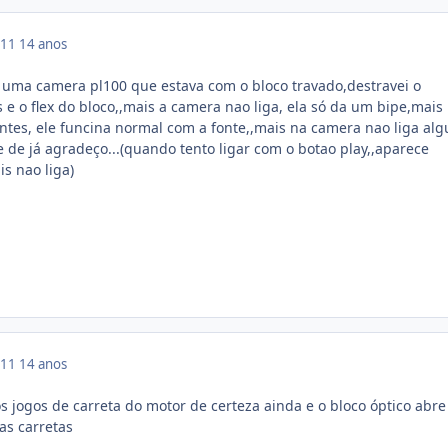
011
14 anos
 uma camera pl100 que estava com o bloco travado,destravei o
e o flex do bloco,,mais a camera nao liga, ela só da um bipe,mais
 antes, ele funcina normal com a fonte,,mais na camera nao liga al
de já agradeço...(quando tento ligar com o botao play,,aparece
s nao liga)
011
14 anos
s jogos de carreta do motor de certeza ainda e o bloco óptico abre
as carretas