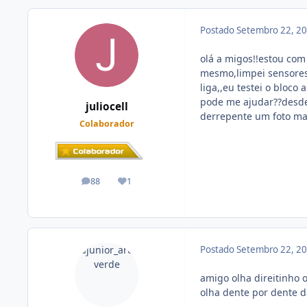
Postado
Setembro 22, 2
olá a migos!!estou com
mesmo,limpei sensores 
liga,,eu testei o bloco
pode me ajudar??desde 
juliocell
derrepente um foto mai
Colaborador
88
1
posts
Reputação
Postado
Setembro 22, 2
amigo olha direitinho o
olha dente por dente d