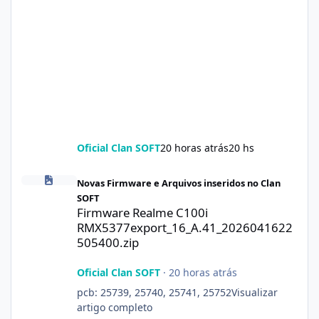
Oficial Clan SOFT
20 horas atrás
20 hs
Firmware Realme C100i RMX5377export_16_A.41_2026041622505
Novas Firmware e Arquivos inseridos no Clan
SOFT
Firmware Realme C100i
RMX5377export_16_A.41_2026041622
505400.zip
Oficial Clan SOFT
·
20 horas atrás
pcb: 25739, 25740, 25741, 25752Visualizar
artigo completo