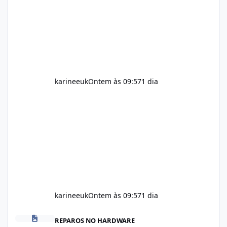
Body weight is affected by many factors,
including calorie intake, activity level, age,
sleep, genetics, medications, and metabolic
health. This means two peopl
karineeuk
Ontem às 09:57
1 dia
karineeuk
Ontem às 09:57
1 dia
Alka Slim Reviews: Natural Weight Management Support Benefits
REPAROS NO HARDWARE