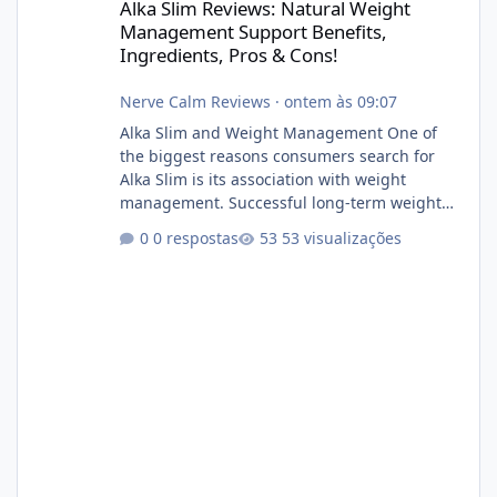
Alka Slim Reviews: Natural Weight
Management Support Benefits,
Ingredients, Pros & Cons!
Nerve Calm Reviews
·
ontem às 09:07
Alka Slim and Weight Management One of
the biggest reasons consumers search for
Alka Slim is its association with weight
management. Successful long-term weight
management typically depends on
0 respostas
53 visualizações
consistency rather than quick fixes. A
sustainable routine may include eating
nutrient-dense foods, controlling portions,
reducing excessive intake of highly processed
foods, staying active, sleeping adequately,
and managing stress. If Alka Slim is
incorporated into such a routine, users
should still maint