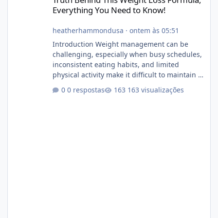
Everything You Need to Know!
heatherhammondusa
·
ontem às 05:51
Introduction Weight management can be
challenging, especially when busy schedules,
inconsistent eating habits, and limited
physical activity make it difficult to maintain a
healthy routine. As a result, many people look
0 respostas
163 visualizações
for dietary supplements that may
complement their efforts to lose weight. Alka
Slim is marketed as a weight-management
supplement designed for people who want
additional support while working toward their
fitness and weight goals. But an important
question remains: Does Alka Slim