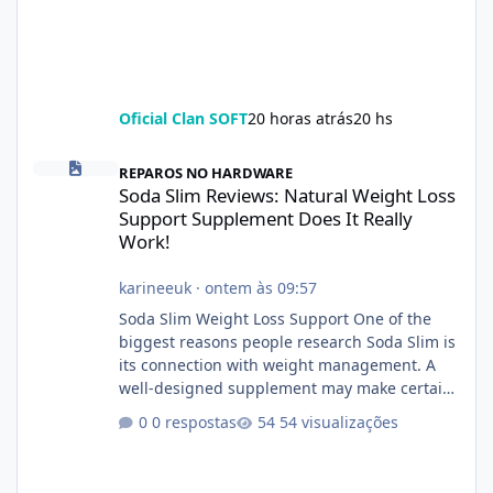
Oficial Clan SOFT
20 horas atrás
20 hs
Soda Slim Reviews: Natural Weight Loss Support Supplement Doe
REPAROS NO HARDWARE
Soda Slim Reviews: Natural Weight Loss
Support Supplement Does It Really
Work!
karineeuk
·
ontem às 09:57
Soda Slim Weight Loss Support One of the
biggest reasons people research Soda Slim is
its connection with weight management. A
well-designed supplement may make certain
aspects of a healthy routine easier to
0 respostas
54 visualizações
maintain, depending on its ingredients and
the individual using it. Nevertheless, Soda
Slim weight loss results are not guaranteed.