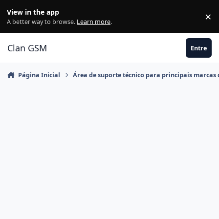
Ir para conteúdo
View in the app
×
Di
A better way to browse.
Learn more
.
Clan GSM
Entre
Página Inicial
Área de suporte técnico para principais marcas