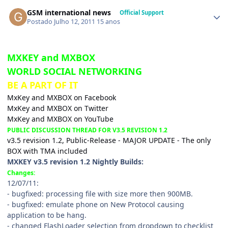
GSM international news
Official Support
Postado
Julho 12, 2011
15 anos
MXKEY and MXBOX
WORLD SOCIAL NETWORKING
BE A PART OF IT
MxKey and MXBOX on Facebook
MxKey and MXBOX on Twitter
MxKey and MXBOX on YouTube
PUBLIC DISCUSSION THREAD FOR V3.5 REVISION 1.2
v3.5 revision 1.2, Public-Release - MAJOR UPDATE - The only
BOX with TMA included
MXKEY v3.5 revision 1.2 Nightly Builds:
Changes:
12/07/11:
- bugfixed: processing file with size more then 900MB.
- bugfixed: emulate phone on New Protocol causing
application to be hang.
- changed FlashLoader selection from dropdown to checklist