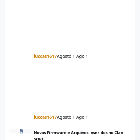
luccas1617
Agosto 1
Ago 1
luccas1617
Agosto 1
Ago 1
Firmware Jovi Y19s PD2420F_EX_A_16.2.7.5.W30.V000L1_vivo_osc
Novas Firmware e Arquivos inseridos no Clan
SOFT