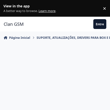
Ir para conteúdo
View in the app
×
Di
A better way to browse.
Learn more
.
Clan GSM
Entre
Página Inicial
SUPORTE, ATUALIZAÇÕES, DRIVERS PARA BOX E