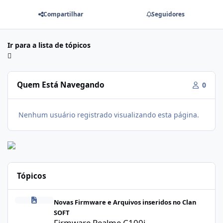
Compartilhar
Seguidores
Ir para a lista de tópicos
Quem Está Navegando
0
Nenhum usuário registrado visualizando esta página.
Tópicos
Firmware Realme C100i RMX5377export_16_A.41_2026041622505
Novas Firmware e Arquivos inseridos no Clan
SOFT
Firmware Realme C100i