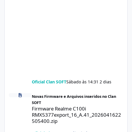
Oficial Clan SOFT
Sábado às 14:31
2 dias
Firmware Realme C100i RMX5377export_16_A.41_2026041622505
Novas Firmware e Arquivos inseridos no Clan
SOFT
Firmware Realme C100i
RMX5377export_16_A.41_2026041622
505400.zip