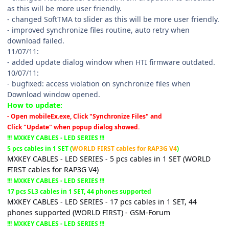
as this will be more user friendly.
- changed SoftTMA to slider as this will be more user friendly.
- improved synchronize files routine, auto retry when
download failed.
11/07/11:
- added update dialog window when HTI firmware outdated.
10/07/11:
- bugfixed: access violation on synchronize files when
Download window opened.
How to update:
- Open mobileEx.exe, Click "Synchronize Files" and
Click "Update" when popup dialog showed.
!!! MXKEY CABLES - LED SERIES !!!
5 pcs cables in 1 SET (
WORLD FIRST cables for RAP3G V4
)
MXKEY CABLES - LED SERIES - 5 pcs cables in 1 SET (WORLD
FIRST cables for RAP3G V4)
!!! MXKEY CABLES - LED SERIES !!!
17 pcs SL3 cables in 1 SET, 44 phones supported
MXKEY CABLES - LED SERIES - 17 pcs cables in 1 SET, 44
phones supported (WORLD FIRST) - GSM-Forum
!!! MXKEY CABLES - LED SERIES !!!