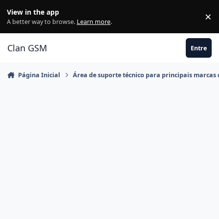
Ir para conteúdo
View in the app
×
Di
A better way to browse.
Learn more
.
Clan GSM
Entre
Página Inicial
Área de suporte técnico para principais marcas