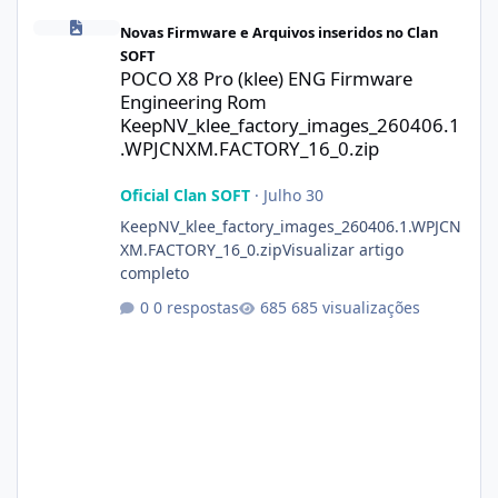
POCO X8 Pro (klee) ENG Firmware Engineering Rom KeepNV_kle
Novas Firmware e Arquivos inseridos no Clan
SOFT
POCO X8 Pro (klee) ENG Firmware
Engineering Rom
KeepNV_klee_factory_images_260406.1
.WPJCNXM.FACTORY_16_0.zip
Oficial Clan SOFT
·
Julho 30
KeepNV_klee_factory_images_260406.1.WPJCN
XM.FACTORY_16_0.zipVisualizar artigo
completo
0 respostas
685 visualizações