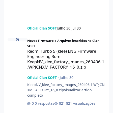
Oficial Clan SOFT
Julho 30
Jul 30
Redmi Turbo 5 (klee) ENG Firmware Engineering Rom KeepNV_k
Novas Firmware e Arquivos inseridos no Clan
SOFT
Redmi Turbo 5 (klee) ENG Firmware
Engineering Rom
KeepNV_klee_factory_images_260406.1
.WPJCNXM.FACTORY_16_0.zip
Oficial Clan SOFT
·
Julho 30
KeepNV_klee_factory_images_260406.1.WPJCN
XM.FACTORY_16_0.zipVisualizar artigo
completo
0 respostas
821 visualizações