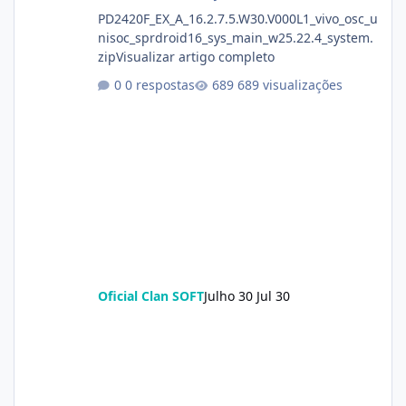
PD2420F_EX_A_16.2.7.5.W30.V000L1_vivo_osc_u
nisoc_sprdroid16_sys_main_w25.22.4_system.
zipVisualizar artigo completo
0 respostas
689 visualizações
Oficial Clan SOFT
Julho 30
Jul 30