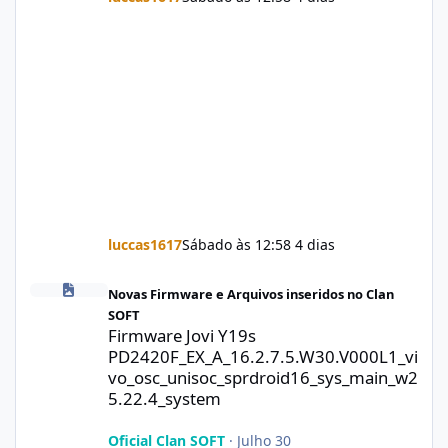
luccas1617
Sábado às 12:58
4 dias
Firmware Jovi Y19s PD2420F_EX_A_16.2.7.5.W30.V000L1_vivo_osc
Novas Firmware e Arquivos inseridos no Clan
SOFT
Firmware Jovi Y19s
PD2420F_EX_A_16.2.7.5.W30.V000L1_vi
vo_osc_unisoc_sprdroid16_sys_main_w2
5.22.4_system
Oficial Clan SOFT
·
Julho 30