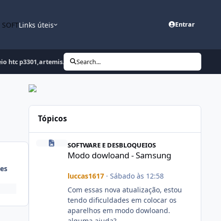
n SOFT
Links úteis
Entrar
io htc p3301,artemis.
Search...
Tópicos
Modo dowloand - Samsung
SOFTWARE E DESBLOQUEIOS
Modo dowloand - Samsung
es
luccas1617
·
Sábado às 12:58
Com essas nova atualização, estou
tendo dificuldades em colocar os
aparelhos em modo dowloand.
alguma ajuda?