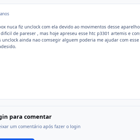
 anos
ox nuca fiz unclock com ela devido ao movimentos desse aparelho
dificil de pareser , mas hoje apreseu esse htc p3301 artemis e con
as unclock ainda nao comsegir alguem poderia me ajudar com esse
adesido.
ogin para comentar
eixar um comentário após fazer o login