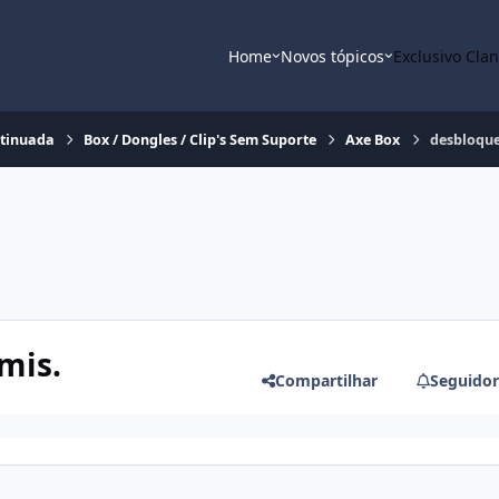
Home
Novos tópicos
Exclusivo Cla
ntinuada
Box / Dongles / Clip's Sem Suporte
Axe Box
desbloque
mis.
Compartilhar
Seguidor