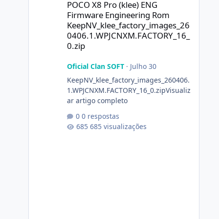
POCO X8 Pro (klee) ENG
Firmware Engineering Rom
KeepNV_klee_factory_images_26
0406.1.WPJCNXM.FACTORY_16_
0.zip
Oficial Clan SOFT
·
Julho 30
KeepNV_klee_factory_images_260406.
1.WPJCNXM.FACTORY_16_0.zipVisualiz
ar artigo completo
0 respostas
685 visualizações