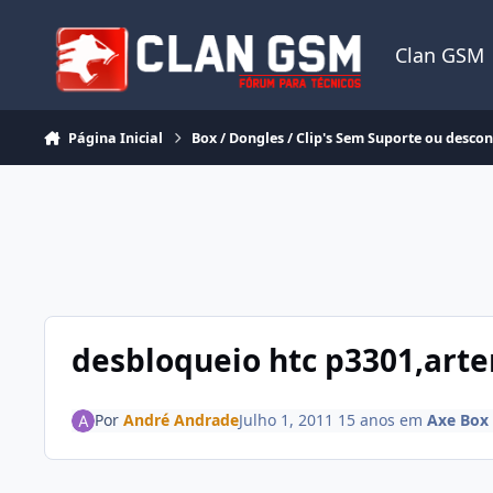
Ir para conteúdo
Clan GSM
Página Inicial
Box / Dongles / Clip's Sem Suporte ou desco
desbloqueio htc p3301,arte
Por
André Andrade
Julho 1, 2011
15 anos
em
Axe Box