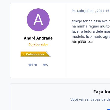
Postado
Julho 1, 2011
15
amigo tenha essa axe b
na minha regiao muito 
fazer a leitura dele m
modelo, fico muito agr
André Andrade
htc p3301.rar
Colaborador
170
5
posts
Reputação
Faça l
Você vai ser capaz de d