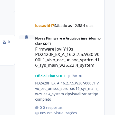
luccas1617
Sábado às 12:58
4 dias
Firmware Jovi Y19s PD2420F_EX_A_16.2.7.5.W30.V000L1_vi
Novas Firmware e Arquivos inseridos no
0
Clan SOFT
Firmware Jovi Y19s
PD2420F_EX_A_16.2.7.5.W30.V0
00L1_vivo_osc_unisoc_sprdroid1
6_sys_main_w25.22.4_system
Oficial Clan SOFT
·
Julho 30
PD2420F_EX_A_16.2.7.5.W30.V000L1_vi
vo_osc_unisoc_sprdroid16_sys_main_
w25.22.4_system.zipVisualizar artigo
completo
0 respostas
689 visualizações