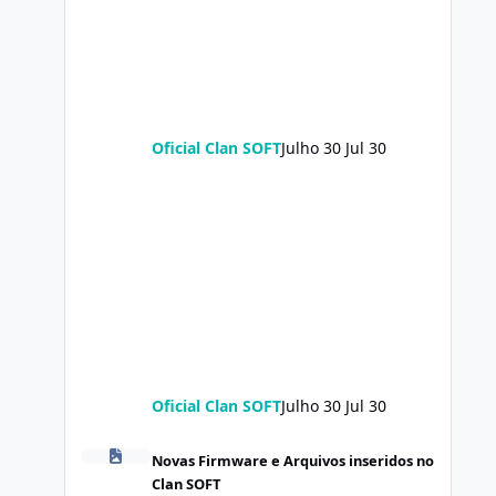
Oficial Clan SOFT
Julho 30
Jul 30
Oficial Clan SOFT
Julho 30
Jul 30
POCO X8 Pro (klee) ENG Firmware Engineering Rom Keep
Novas Firmware e Arquivos inseridos no
Clan SOFT