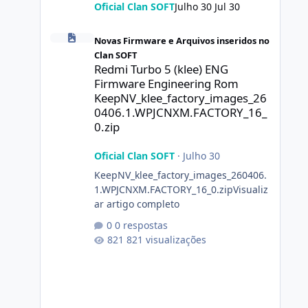
Oficial Clan SOFT
Julho 30
Jul 30
Redmi Turbo 5 (klee) ENG Firmware Engineering Rom Ke
Novas Firmware e Arquivos inseridos no
Clan SOFT
Redmi Turbo 5 (klee) ENG
Firmware Engineering Rom
KeepNV_klee_factory_images_26
0406.1.WPJCNXM.FACTORY_16_
0.zip
Oficial Clan SOFT
·
Julho 30
KeepNV_klee_factory_images_260406.
1.WPJCNXM.FACTORY_16_0.zipVisualiz
ar artigo completo
0 respostas
821 visualizações