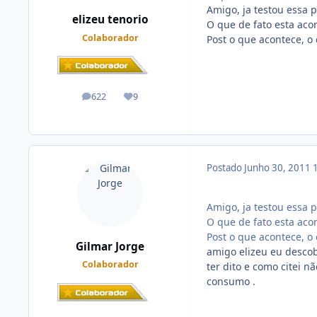
Amigo, ja testou essa p
elizeu tenorio
O que de fato esta aco
Colaborador
Post o que acontece, o 
622
9
posts
Reputação
Postado
Junho 30, 2011
Amigo, ja testou essa p
O que de fato esta aco
Post o que acontece, o 
Gilmar Jorge
amigo elizeu eu descob
Colaborador
ter dito e como citei n
consumo .