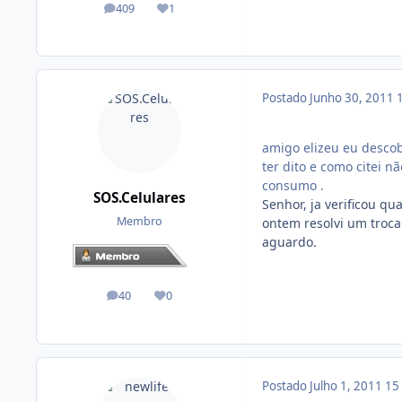
409
1
posts
Reputação
Postado
Junho 30, 2011
amigo elizeu eu descob
ter dito e como citei n
consumo .
SOS.Celulares
Senhor, ja verificou q
Membro
ontem resolvi um troca
aguardo.
40
0
posts
Reputação
Postado
Julho 1, 2011
15