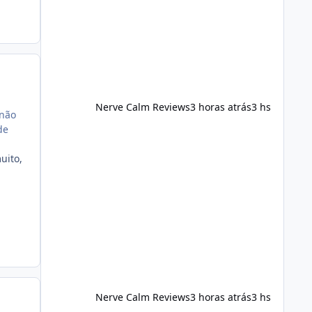
foods, staying active, sleeping
adequately, and managing stress. If
Alka Slim is incorporated into such a
routine, users should still maint
Nerve Calm Reviews
3 horas atrás
3 hs
 não
de
uito,
Nerve Calm Reviews
3 horas atrás
3 hs