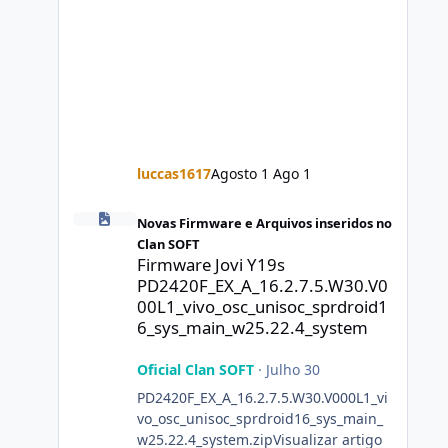
luccas1617
Agosto 1
Ago 1
Firmware Jovi Y19s PD2420F_EX_A_16.2.7.5.W30.V000L1_vi
Novas Firmware e Arquivos inseridos no
Clan SOFT
Firmware Jovi Y19s
PD2420F_EX_A_16.2.7.5.W30.V0
00L1_vivo_osc_unisoc_sprdroid1
6_sys_main_w25.22.4_system
Oficial Clan SOFT
·
Julho 30
PD2420F_EX_A_16.2.7.5.W30.V000L1_vi
vo_osc_unisoc_sprdroid16_sys_main_
w25.22.4_system.zipVisualizar artigo