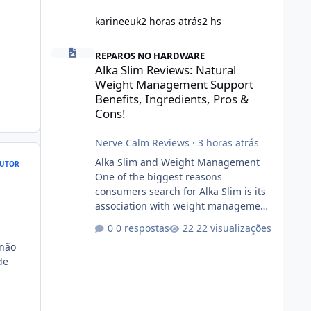
karineeuk
2 horas atrás
2 hs
Alka Slim Reviews: Natural Weight Management Support Be
REPAROS NO HARDWARE
Alka Slim Reviews: Natural
Weight Management Support
Benefits, Ingredients, Pros &
Cons!
Nerve Calm Reviews
·
3 horas atrás
Alka Slim and Weight Management
UTOR
One of the biggest reasons
consumers search for Alka Slim is its
association with weight management.
Successful long-term weight
0 respostas
22 visualizações
management typically depends on
 não
consistency rather than quick fixes. A
de
sustainable routine may include
eating nutrient-dense foods,
controlling portions, reducing
excessive intake of highly processed