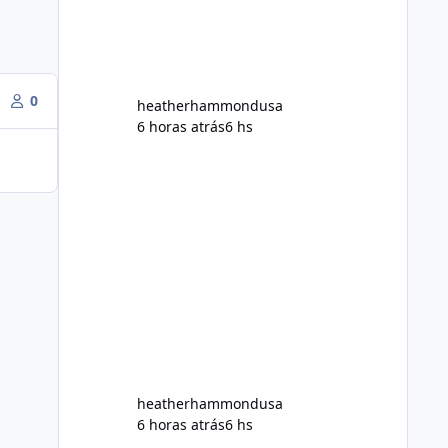
But an important question remains:
Does Alka Slim
0
heatherhammondusa
6 horas atrás
6 hs
heatherhammondusa
6 horas atrás
6 hs