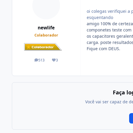
oi colegas verifiquei 
esquentando
amigo 100% de certeza
newlife
componetes teste com o
Colaborador
os capacitores geralen
carga. poste resultados
Fique com DEUS.
513
3
posts
Reputação
Faça l
Você vai ser capaz de d