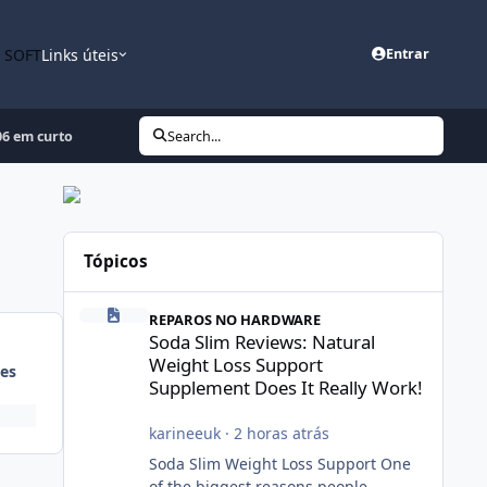
n SOFT
Links úteis
Entrar
06 em curto
Search...
Tópicos
Soda Slim Reviews: Natural Weight Loss Support Suppleme
REPAROS NO HARDWARE
Soda Slim Reviews: Natural
Weight Loss Support
es
Supplement Does It Really Work!
karineeuk
·
2 horas atrás
Soda Slim Weight Loss Support One
of the biggest reasons people