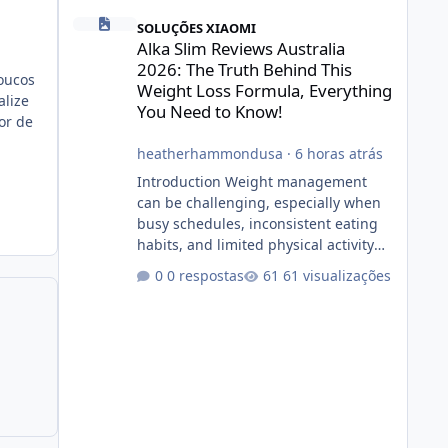
Alka Slim Reviews Australia 2026: The Truth Behind This 
SOLUÇÕES XIAOMI
Alka Slim Reviews Australia
2026: The Truth Behind This
oucos
Weight Loss Formula, Everything
alize
You Need to Know!
or de
heatherhammondusa
·
6 horas atrás
Introduction Weight management
can be challenging, especially when
busy schedules, inconsistent eating
habits, and limited physical activity
make it difficult to maintain a healthy
0 respostas
61 visualizações
routine. As a result, many people look
for dietary supplements that may
complement their efforts to lose
weight. Alka Slim is marketed as a
weight-management supplement
designed for people who want
additional support while working
toward their fitness and weight goals.