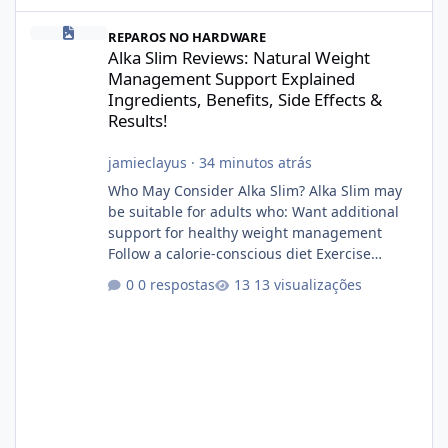
Alka Slim Reviews: Natural Weight Management Support Explained
REPAROS NO HARDWARE
Alka Slim Reviews: Natural Weight
Management Support Explained
Ingredients, Benefits, Side Effects &
Results!
jamieclayus
·
34 minutos atrás
Who May Consider Alka Slim? Alka Slim may
be suitable for adults who: Want additional
support for healthy weight management
Follow a calorie-conscious diet Exercise
regularly Prefer supplements containing
0 respostas
13 visualizações
plant-based ingredients Want to complement
an existing wellness routine It is not intended
for children. How to Use Alka Slim Always
follow the instructions Alka Slim Reviews
provided on the product label. General
recommendations include: Take with water.
Use consistently. Combine with