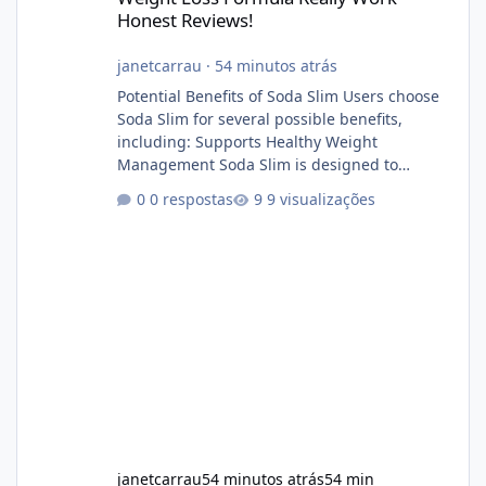
Honest Reviews!
janetcarrau
·
54 minutos atrás
Potential Benefits of Soda Slim Users choose
Soda Slim for several possible benefits,
including: Supports Healthy Weight
Management Soda Slim is designed to
complement Soda Slim eating and regular
0 respostas
9 visualizações
exercise rather than replace them.
Encourages Energy Some ingredients may
help maintain normal energy production
throughout the day. Helps Reduce Cravings
Certain ingredients may promote feelings of
fullness when combined with balanced
meals. Supports Metabolism Natural
ingredients may assist the body'
janetcarrau
54 minutos atrás
54 min