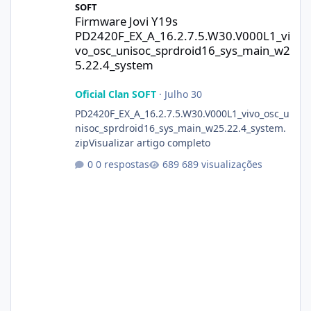
SOFT
Firmware Jovi Y19s
PD2420F_EX_A_16.2.7.5.W30.V000L1_vi
vo_osc_unisoc_sprdroid16_sys_main_w2
5.22.4_system
Oficial Clan SOFT
·
Julho 30
PD2420F_EX_A_16.2.7.5.W30.V000L1_vivo_osc_u
nisoc_sprdroid16_sys_main_w25.22.4_system.
zipVisualizar artigo completo
0 respostas
689 visualizações