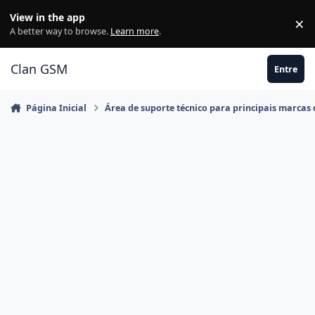
Ir para conteúdo
View in the app
×
Di
A better way to browse.
Learn more
.
Clan GSM
Entre
Página Inicial
Área de suporte técnico para principais marcas