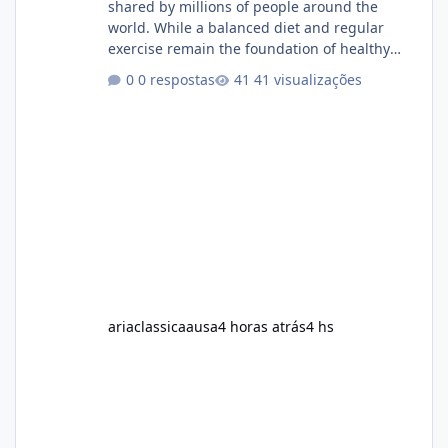
shared by millions of people around the
world. While a balanced diet and regular
exercise remain the foundation of healthy
weight loss, many individuals also explore
0 respostas
41 visualizações
dietary supplements for additional support.
One product that has attracted attention is
Alka Slim, a weight loss supplement marketed
to help support metabolism, energy levels,
and fat management. This article provides a
neutral and informative overview of Alka Slim.
It explains what the suppl
ariaclassicaausa
4 horas atrás
4 hs