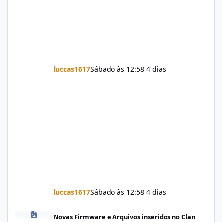
luccas1617
Sábado às 12:58
4 dias
luccas1617
Sábado às 12:58
4 dias
Firmware Jovi Y19s PD2420F_EX_A_16.2.7.5.W30.V000L1_vivo_osc
Novas Firmware e Arquivos inseridos no Clan