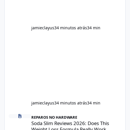
jamieclayus
34 minutos atrás
34 min
jamieclayus
34 minutos atrás
34 min
Soda Slim Reviews 2026: Does This Weight Loss Formula Really 
REPAROS NO HARDWARE
Soda Slim Reviews 2026: Does This
Weight Loss Formula Really Work