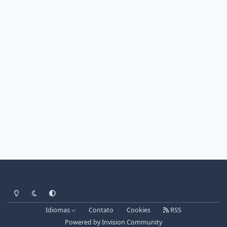
Light Mode
Dark Mode
System Preference
Idiomas
Contato
Cookies
RSS
Powered by
Invision Community