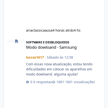
ariaclassicaausa
4 horas atrás
4 hs
Modo dowloand - Samsung
SOFTWARE E DESBLOQUEIOS
Modo dowloand - Samsung
luccas1617
·
Sábado às 12:58
Com essas nova atualização, estou tendo
dificuldades em colocar os aparelhos em
modo dowloand. alguma ajuda?
0 respostas
1601 visualizações