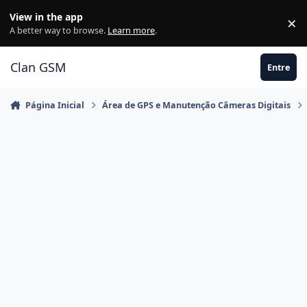
Ir para conteúdo
View in the app
×
Di
A better way to browse.
Learn more
.
Clan GSM
Entre
Página Inicial
Área de GPS e Manutenção Câmeras Digitais