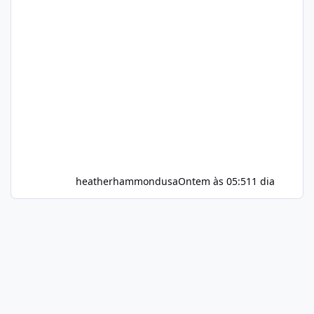
heatherhammondusa
Ontem às 05:51
1 dia