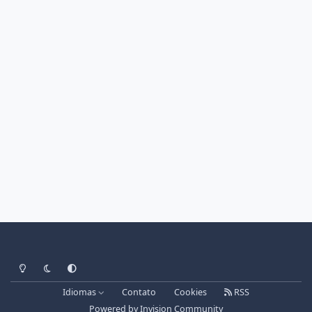
Light Mode
Dark Mode
System Preference
Idiomas
Contato
Cookies
RSS
Powered by
Invision Community