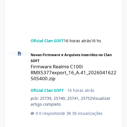
Oficial Clan SOFT
16 horas atrás
16 hs
Firmware Realme C100i RMX5377export_16_A.41_2026041622505
Novas Firmware e Arquivos inseridos no Clan
SOFT
Firmware Realme C100i
RMX5377export_16_A.41_2026041622
505400.zip
Oficial Clan SOFT
·
16 horas atrás
pcb: 25739, 25740, 25741, 25752Visualizar
artigo completo
0 respostas
38 visualizações