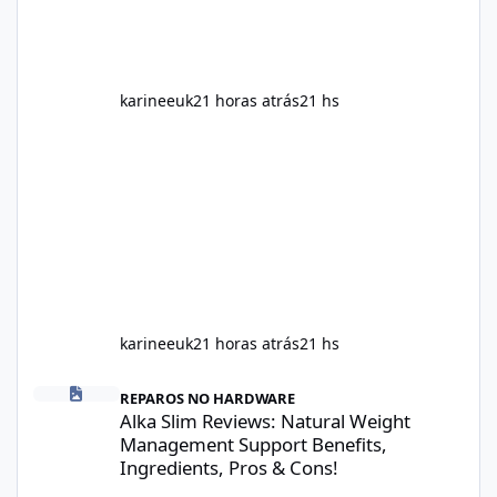
health. This means two peopl
karineeuk
21 horas atrás
21 hs
karineeuk
21 horas atrás
21 hs
Alka Slim Reviews: Natural Weight Management Support Benefits
REPAROS NO HARDWARE
Alka Slim Reviews: Natural Weight
Management Support Benefits,
Ingredients, Pros & Cons!