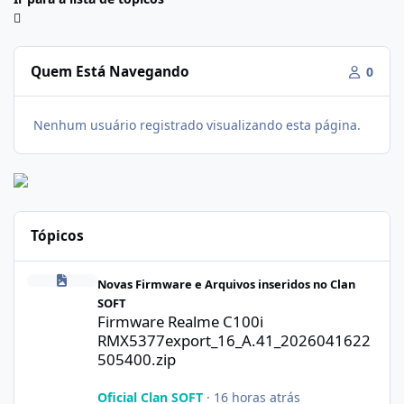
Quem Está Navegando
0
Nenhum usuário registrado visualizando esta página.
Tópicos
Firmware Realme C100i RMX5377export_16_A.41_2026041622505
Novas Firmware e Arquivos inseridos no Clan
SOFT
Firmware Realme C100i
RMX5377export_16_A.41_2026041622
505400.zip
Oficial Clan SOFT
·
16 horas atrás