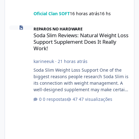
Oficial Clan SOFT
16 horas atrás
16 hs
Soda Slim Reviews: Natural Weight Loss Support Supplement Doe
REPAROS NO HARDWARE
Soda Slim Reviews: Natural Weight Loss
Support Supplement Does It Really
Work!
karineeuk
·
21 horas atrás
Soda Slim Weight Loss Support One of the
biggest reasons people research Soda Slim is
its connection with weight management. A
well-designed supplement may make certain
aspects of a healthy routine easier to
0 respostas
47 visualizações
maintain, depending on its ingredients and
the individual using it. Nevertheless, Soda
Slim weight loss results are not guaranteed.
Body weight is affected by many factors,
including calorie intake, activity level, age,
sleep, genetics, medications, and metabolic