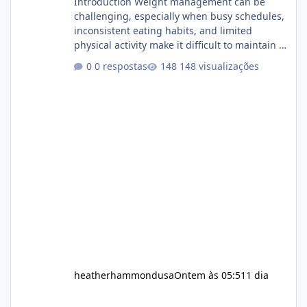
Introduction Weight management can be
challenging, especially when busy schedules,
inconsistent eating habits, and limited
physical activity make it difficult to maintain a
healthy routine. As a result, many people look
0 respostas
148 visualizações
for dietary supplements that may
complement their efforts to lose weight. Alka
Slim is marketed as a weight-management
supplement designed for people who want
additional support while working toward their
fitness and weight goals. But an important
question remains: Does Alka Slim
heatherhammondusa
Ontem às 05:51
1 dia