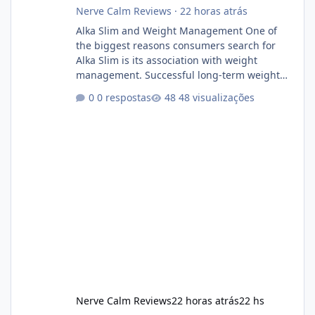
Nerve Calm Reviews
·
22 horas atrás
Alka Slim and Weight Management One of
the biggest reasons consumers search for
Alka Slim is its association with weight
management. Successful long-term weight
management typically depends on
0 respostas
48 visualizações
consistency rather than quick fixes. A
sustainable routine may include eating
nutrient-dense foods, controlling portions,
reducing excessive intake of highly processed
foods, staying active, sleeping adequately,
and managing stress. If Alka Slim is
incorporated into such a routine, users
should still maint
Nerve Calm Reviews
22 horas atrás
22 hs