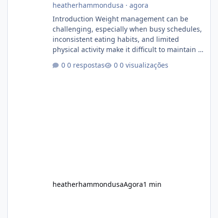
heatherhammondusa
·
agora
Introduction Weight management can be
challenging, especially when busy schedules,
inconsistent eating habits, and limited
physical activity make it difficult to maintain a
healthy routine. As a result, many people look
0 respostas
0 visualizações
for dietary supplements that may
complement their efforts to lose weight. Alka
Slim is marketed as a weight-management
supplement designed for people who want
additional support while working toward their
fitness and weight goals. But an important
question remains: Does Alka Slim
heatherhammondusa
Agora
1 min