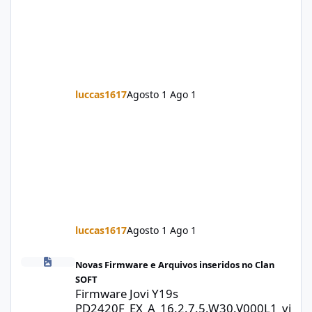
luccas1617
Agosto 1
Ago 1
luccas1617
Agosto 1
Ago 1
Firmware Jovi Y19s PD2420F_EX_A_16.2.7.5.W30.V000L1_vivo_osc
Novas Firmware e Arquivos inseridos no Clan
SOFT
Firmware Jovi Y19s
PD2420F_EX_A_16.2.7.5.W30.V000L1_vi