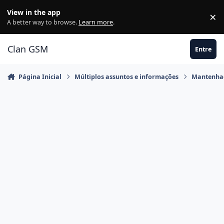
Ir para conteúdo
View in the app
×
Di
A better way to browse.
Learn more
.
Clan GSM
Entre
Página Inicial
Múltiplos assuntos e informações
Mantenha