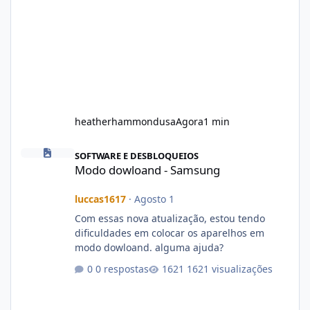
heatherhammondusa
Agora
1 min
Modo dowloand - Samsung
SOFTWARE E DESBLOQUEIOS
Modo dowloand - Samsung
luccas1617
·
Agosto 1
Com essas nova atualização, estou tendo
dificuldades em colocar os aparelhos em
modo dowloand. alguma ajuda?
0 respostas
1621 visualizações