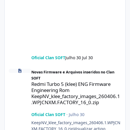
Oficial Clan SOFT
Julho 30
Jul 30
Redmi Turbo 5 (klee) ENG Firmware Engineering Rom KeepNV_k
Novas Firmware e Arquivos inseridos no Clan
SOFT
Redmi Turbo 5 (klee) ENG Firmware
Engineering Rom
KeepNV_klee_factory_images_260406.1
.WPJCNXM.FACTORY_16_0.zip
Oficial Clan SOFT
·
Julho 30
KeepNV_klee_factory_images_260406.1.WPJCN
XM.FACTORY_16_0.zipVisualizar artigo