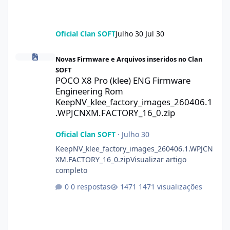
Oficial Clan SOFT
Julho 30
Jul 30
POCO X8 Pro (klee) ENG Firmware Engineering Rom KeepNV_kle
Novas Firmware e Arquivos inseridos no Clan
SOFT
POCO X8 Pro (klee) ENG Firmware
Engineering Rom
KeepNV_klee_factory_images_260406.1
.WPJCNXM.FACTORY_16_0.zip
Oficial Clan SOFT
·
Julho 30
KeepNV_klee_factory_images_260406.1.WPJCN
XM.FACTORY_16_0.zipVisualizar artigo
completo
0 respostas
1471 visualizações