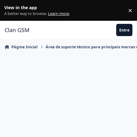
Ir para conteúdo
View in the app
×
Di
A better way to browse.
Learn more
.
Clan GSM
Entre
Página Inicial
Área de suporte técnico para principais marcas