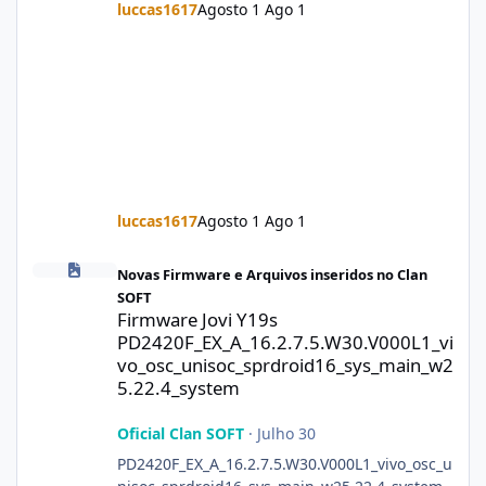
luccas1617
Agosto 1
Ago 1
luccas1617
Agosto 1
Ago 1
Firmware Jovi Y19s PD2420F_EX_A_16.2.7.5.W30.V000L1_vivo_osc
Novas Firmware e Arquivos inseridos no Clan
SOFT
Firmware Jovi Y19s
PD2420F_EX_A_16.2.7.5.W30.V000L1_vi
vo_osc_unisoc_sprdroid16_sys_main_w2
5.22.4_system
Oficial Clan SOFT
·
Julho 30
PD2420F_EX_A_16.2.7.5.W30.V000L1_vivo_osc_u