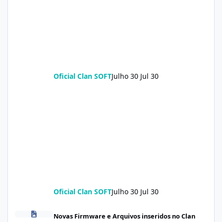
Oficial Clan SOFT
Julho 30
Jul 30
Oficial Clan SOFT
Julho 30
Jul 30
POCO X8 Pro (klee) ENG Firmware Engineering Rom KeepNV_kle
Novas Firmware e Arquivos inseridos no Clan