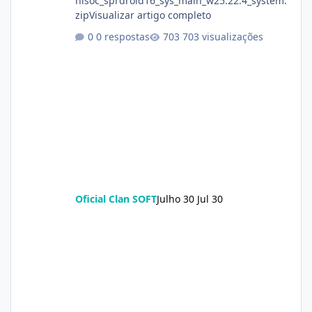
nisoc_sprdroid16_sys_main_w25.22.4_system.
zipVisualizar artigo completo
0 respostas
703 visualizações
Oficial Clan SOFT
Julho 30
Jul 30