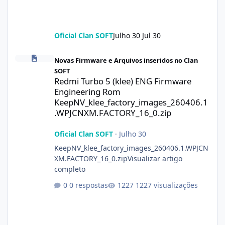
Oficial Clan SOFT
Julho 30
Jul 30
Redmi Turbo 5 (klee) ENG Firmware Engineering Rom KeepNV_k
Novas Firmware e Arquivos inseridos no Clan
SOFT
Redmi Turbo 5 (klee) ENG Firmware
Engineering Rom
KeepNV_klee_factory_images_260406.1
.WPJCNXM.FACTORY_16_0.zip
Oficial Clan SOFT
·
Julho 30
KeepNV_klee_factory_images_260406.1.WPJCN
XM.FACTORY_16_0.zipVisualizar artigo
completo
0 respostas
1227 visualizações