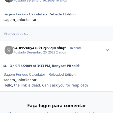
Postado
Setembro 16, 2009
16 anos
Sagem Furious Calculator - Reloaded Edition
sagem_unlocker.rar
14 anos depois...
94DPr2Xuy47RkC2J68q0L8h6Jt
Iniciante
Postado
Dezembro 20, 2023
2 anos
On 9/16/2009 at 3:33 PM, Ronysat-PB said:
Sagem Furious Calculator - Reloaded Edition
sagem_unlocker.rar
Hello, the link is dead. Can I ask you for reupload?
Faça login para comentar