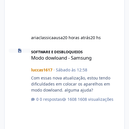
ariaclassicaausa
20 horas atrás
20 hs
Modo dowloand - Samsung
SOFTWARE E DESBLOQUEIOS
Modo dowloand - Samsung
luccas1617
·
Sábado às 12:58
Com essas nova atualização, estou tendo
dificuldades em colocar os aparelhos em
modo dowloand. alguma ajuda?
0 respostas
1608 visualizações