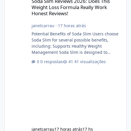
Soda Slim Reviews 2026: Does This
Weight Loss Formula Really Work
Honest Reviews!
janetcarrau
·
17 horas atrás
Potential Benefits of Soda Slim Users choose
Soda Slim for several possible benefits,
including: Supports Healthy Weight
Management Soda Slim is designed to
complement Soda Slim eating and regular
0 respostas
41 visualizações
exercise rather than replace them.
Encourages Energy Some ingredients may
help maintain normal energy production
throughout the day. Helps Reduce Cravings
Certain ingredients may promote feelings of
fullness when combined with balanced
meals. Supports Metabolism Natural
ingredients may assist the body'
janetcarrau
17 horas atrás
17 hs