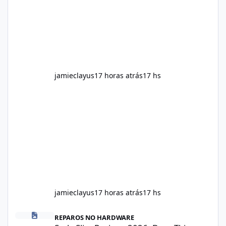
provided on the product label. General
recommendations include: Take with water.
Use consistently. Combine with
jamieclayus
17 horas atrás
17 hs
jamieclayus
17 horas atrás
17 hs
Soda Slim Reviews 2026: Does This Weight Loss Formula Really 
REPAROS NO HARDWARE