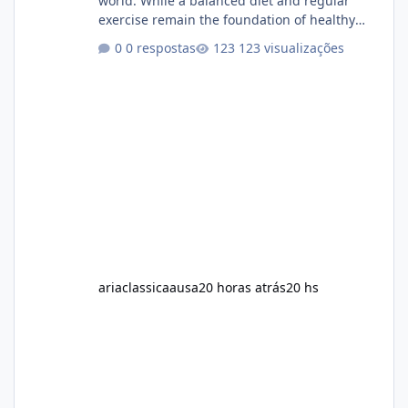
world. While a balanced diet and regular
exercise remain the foundation of healthy
weight loss, many individuals also explore
0 respostas
123 visualizações
dietary supplements for additional support.
One product that has attracted attention is
Alka Slim, a weight loss supplement marketed
to help support metabolism, energy levels,
and fat management. This article provides a
neutral and informative overview of Alka Slim.
It explains what the suppl
ariaclassicaausa
20 horas atrás
20 hs