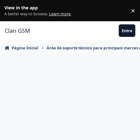
Ir para conteúdo
View in the app
×
Di
A better way to browse.
Learn more
.
Clan GSM
Entre
Página Inicial
Área de suporte técnico para principais marcas