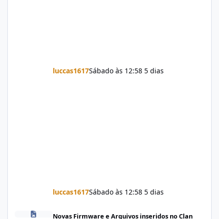
luccas1617
Sábado às 12:58
5 dias
luccas1617
Sábado às 12:58
5 dias
Firmware Jovi Y19s PD2420F_EX_A_16.2.7.5.W30.V000L1_vivo_osc
Novas Firmware e Arquivos inseridos no Clan