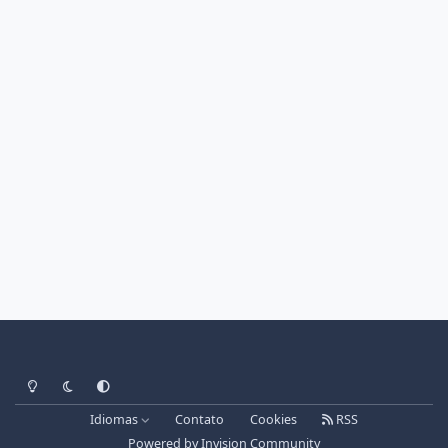
Light Mode
Dark Mode
System Preference
Idiomas
Contato
Cookies
RSS
Powered by
Invision Community