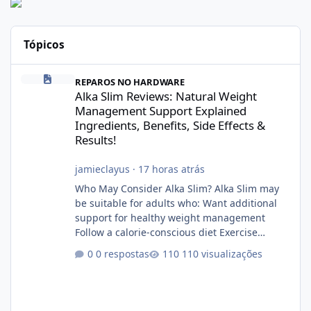
Tópicos
Alka Slim Reviews: Natural Weight Management Support Explained
REPAROS NO HARDWARE
Alka Slim Reviews: Natural Weight
Management Support Explained
Ingredients, Benefits, Side Effects &
Results!
jamieclayus
·
17 horas atrás
Who May Consider Alka Slim? Alka Slim may
be suitable for adults who: Want additional
support for healthy weight management
Follow a calorie-conscious diet Exercise
regularly Prefer supplements containing
0 respostas
110 visualizações
plant-based ingredients Want to complement
an existing wellness routine It is not intended
for children. How to Use Alka Slim Always
follow the instructions Alka Slim Reviews