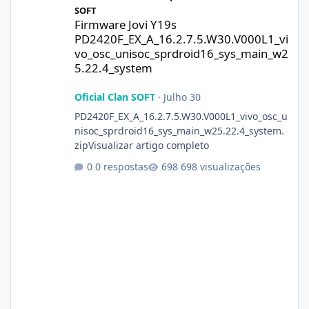
SOFT
Firmware Jovi Y19s
PD2420F_EX_A_16.2.7.5.W30.V000L1_vi
vo_osc_unisoc_sprdroid16_sys_main_w2
5.22.4_system
Oficial Clan SOFT
·
Julho 30
PD2420F_EX_A_16.2.7.5.W30.V000L1_vivo_osc_u
nisoc_sprdroid16_sys_main_w25.22.4_system.
zipVisualizar artigo completo
0 respostas
698 visualizações