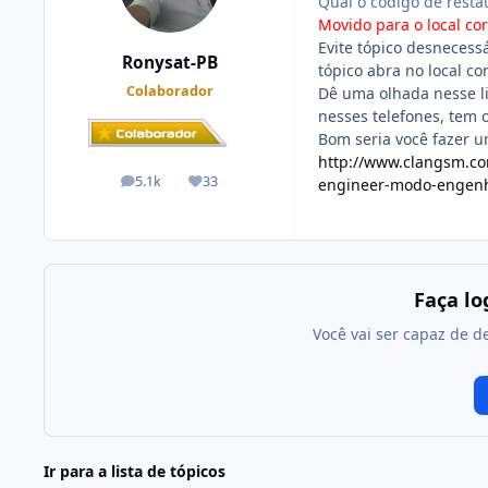
Qual o codigo de resta
Movido para o local cor
Evite tópico desnecess
Ronysat-PB
tópico abra no local cor
Colaborador
Dê uma olhada nesse li
nesses telefones, tem o
Bom seria você fazer u
http://www.clangsm.co
5.1k
33
engineer-modo-engenh
posts
Reputação
Faça l
Você vai ser capaz de d
Ir para a lista de tópicos