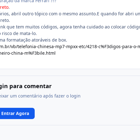
uração da marca Ferrari ???
reto
.
ários, abril outro tópico com o mesmo assunto.E quando for abri u
reto.
nk que tem muitos códigos, agora tenha cuidado ao colocar códig
 risco de mata-lo.
ma formatação atoráveis de box.
m.br/vb/telefonia-chinesa-mp7-mpxx-etc/4218-c%F3digos-para-o-
eiro-china-m%F3bile.html
ogin para comentar
eixar um comentário após fazer o login
Entrar Agora