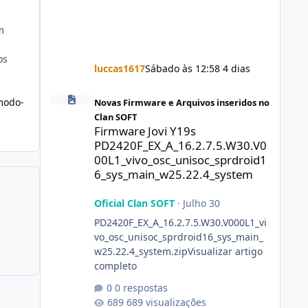
m
os
luccas1617
Sábado às 12:58
4 dias
Firmware Jovi Y19s PD2420F_EX_A_16.2.7.5.W30.V000L1_vi
modo-
Novas Firmware e Arquivos inseridos no
Clan SOFT
Firmware Jovi Y19s
PD2420F_EX_A_16.2.7.5.W30.V0
00L1_vivo_osc_unisoc_sprdroid1
6_sys_main_w25.22.4_system
Oficial Clan SOFT
·
Julho 30
PD2420F_EX_A_16.2.7.5.W30.V000L1_vi
vo_osc_unisoc_sprdroid16_sys_main_
w25.22.4_system.zipVisualizar artigo
completo
0 respostas
689 visualizações