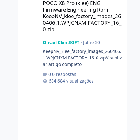
POCO X8 Pro (klee) ENG
Firmware Engineering Rom
KeepNV_klee_factory_images_26
0406.1.WPJCNXM.FACTORY_16_
0.zip
Oficial Clan SOFT
·
Julho 30
KeepNV_klee_factory_images_260406.
1.WPJCNXM.FACTORY_16_0.zipVisualiz
ar artigo completo
0 respostas
684 visualizações