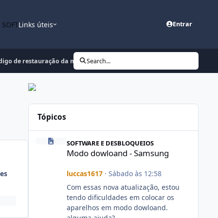
n SOFT
Links úteis
Entrar
digo de restauração da marca Ferrari ???
Search...
Tópicos
Modo dowloand - Samsung
SOFTWARE E DESBLOQUEIOS
Modo dowloand - Samsung
luccas1617
·
Sábado às 12:58
es
Com essas nova atualização, estou
tendo dificuldades em colocar os
aparelhos em modo dowloand.
alguma ajuda?