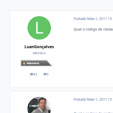
Postado
Maio 1, 2011
15
Qual o codigo de resta
LuanGonçalves
Membro
43
0
posts
Reputação
Postado
Maio 1, 2011
15