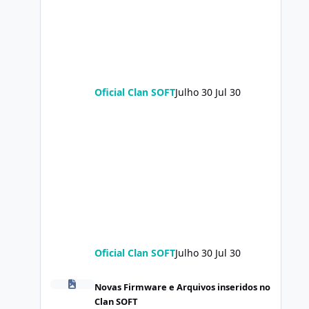
Oficial Clan SOFT
Julho 30
Jul 30
Oficial Clan SOFT
Julho 30
Jul 30
POCO X8 Pro (klee) ENG Firmware Engineering Rom Keep
Novas Firmware e Arquivos inseridos no
Clan SOFT