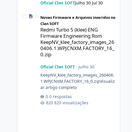
Oficial Clan SOFT
Julho 30
Jul 30
Redmi Turbo 5 (klee) ENG Firmware Engineering Rom Ke
Novas Firmware e Arquivos inseridos no
Clan SOFT
Redmi Turbo 5 (klee) ENG
Firmware Engineering Rom
KeepNV_klee_factory_images_26
0406.1.WPJCNXM.FACTORY_16_
0.zip
Oficial Clan SOFT
·
Julho 30
KeepNV_klee_factory_images_260406.
1.WPJCNXM.FACTORY_16_0.zipVisualiz
ar artigo completo
0 respostas
820 visualizações