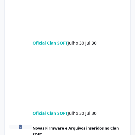
Oficial Clan SOFT
Julho 30
Jul 30
Oficial Clan SOFT
Julho 30
Jul 30
Redmi Turbo 5 (klee) ENG Firmware Engineering Rom KeepNV_k
Novas Firmware e Arquivos inseridos no Clan
SOFT