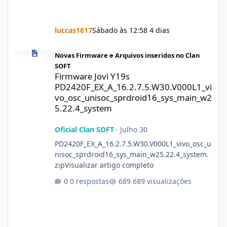
luccas1617
Sábado às 12:58
4 dias
Firmware Jovi Y19s PD2420F_EX_A_16.2.7.5.W30.V000L1_vivo_osc
Novas Firmware e Arquivos inseridos no Clan
SOFT
Firmware Jovi Y19s
PD2420F_EX_A_16.2.7.5.W30.V000L1_vi
vo_osc_unisoc_sprdroid16_sys_main_w2
5.22.4_system
Oficial Clan SOFT
·
Julho 30
PD2420F_EX_A_16.2.7.5.W30.V000L1_vivo_osc_u
nisoc_sprdroid16_sys_main_w25.22.4_system.
zipVisualizar artigo completo
0 respostas
689 visualizações