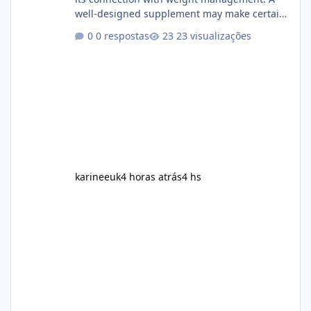
well-designed supplement may make certain
aspects of a healthy routine easier to
0 respostas
23 visualizações
maintain, depending on its ingredients and
the individual using it. Nevertheless, Soda
Slim weight loss results are not guaranteed.
Body weight is affected by many factors,
including calorie intake, activity level, age,
sleep, genetics, medications, and metabolic
health. This means two peopl
karineeuk
4 horas atrás
4 hs