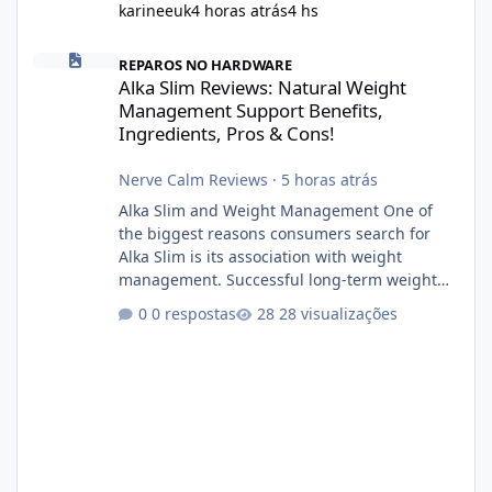
karineeuk
4 horas atrás
4 hs
Alka Slim Reviews: Natural Weight Management Support Benefits
REPAROS NO HARDWARE
Alka Slim Reviews: Natural Weight
Management Support Benefits,
Ingredients, Pros & Cons!
Nerve Calm Reviews
·
5 horas atrás
Alka Slim and Weight Management One of
the biggest reasons consumers search for
Alka Slim is its association with weight
management. Successful long-term weight
management typically depends on
0 respostas
28 visualizações
consistency rather than quick fixes. A
sustainable routine may include eating
nutrient-dense foods, controlling portions,
reducing excessive intake of highly processed
foods, staying active, sleeping adequately,
and managing stress. If Alka Slim is
incorporated into such a routine, users
should still maint