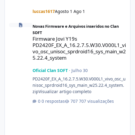
luccas1617
Agosto 1
Ago 1
Firmware Jovi Y19s PD2420F_EX_A_16.2.7.5.W30.V000L1_vivo_osc
Novas Firmware e Arquivos inseridos no Clan
SOFT
Firmware Jovi Y19s
PD2420F_EX_A_16.2.7.5.W30.V000L1_vi
vo_osc_unisoc_sprdroid16_sys_main_w2
5.22.4_system
Oficial Clan SOFT
·
Julho 30
PD2420F_EX_A_16.2.7.5.W30.V000L1_vivo_osc_u
nisoc_sprdroid16_sys_main_w25.22.4_system.
zipVisualizar artigo completo
0 respostas
707 visualizações