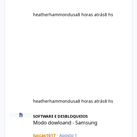
heatherhammondusa
8 horas atrás
8 hs
heatherhammondusa
8 horas atrás
8 hs
Modo dowloand - Samsung
SOFTWARE E DESBLOQUEIOS
Modo dowloand - Samsung
luccas1617
·
Agosto 1