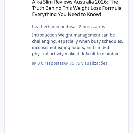
Alka Slim Reviews Australia 2026: The
Truth Behind This Weight Loss Formula,
Everything You Need to Know!
heatherhammondusa
·
8 horas atrás
Introduction Weight management can be
challenging, especially when busy schedules,
inconsistent eating habits, and limited
physical activity make it difficult to maintain a
healthy routine. As a result, many people look
0 respostas
75 visualizações
for dietary supplements that may
complement their efforts to lose weight. Alka
Slim is marketed as a weight-management
supplement designed for people who want
additional support while working toward their
fitness and weight goals. But an important
question remains: Does Alka Slim