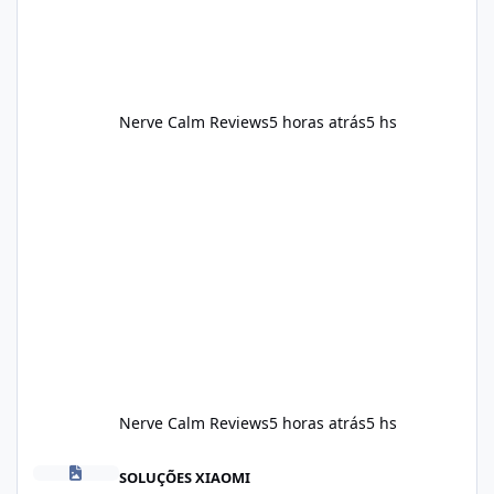
Nerve Calm Reviews
5 horas atrás
5 hs
Nerve Calm Reviews
5 horas atrás
5 hs
Alka Slim Reviews Australia 2026: The Truth Behind This Weight
SOLUÇÕES XIAOMI