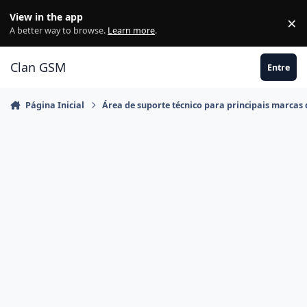
Ir para conteúdo
View in the app
×
Di
A better way to browse.
Learn more
.
Clan GSM
Entre
Página Inicial
Área de suporte técnico para principais marcas