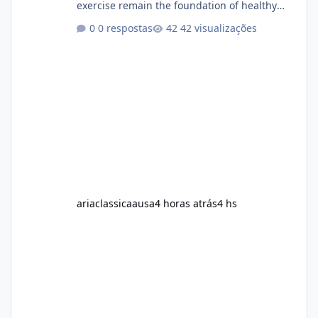
exercise remain the foundation of healthy
weight loss, many individuals also explore
0 respostas
42 visualizações
dietary supplements for additional support.
One product that has attracted attention is
Alka Slim, a weight loss supplement marketed
to help support metabolism, energy levels,
and fat management. This article provides a
neutral and informative overview of Alka Slim.
It explains what the suppl
ariaclassicaausa
4 horas atrás
4 hs