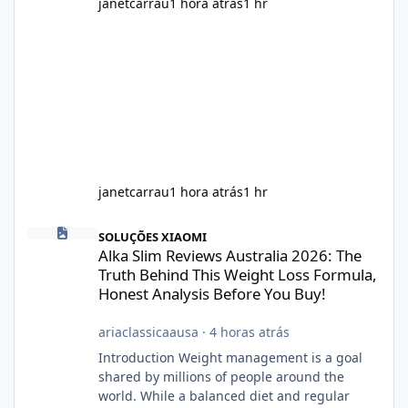
janetcarrau
1 hora atrás
1 hr
janetcarrau
1 hora atrás
1 hr
Alka Slim Reviews Australia 2026: The Truth Behind This Weight
SOLUÇÕES XIAOMI
Alka Slim Reviews Australia 2026: The
Truth Behind This Weight Loss Formula,
Honest Analysis Before You Buy!
ariaclassicaausa
·
4 horas atrás
Introduction Weight management is a goal
shared by millions of people around the
world. While a balanced diet and regular