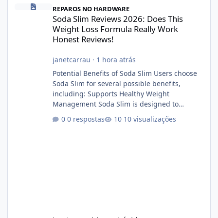
Soda Slim Reviews 2026: Does This Weight Loss Formula Really 
REPAROS NO HARDWARE
Soda Slim Reviews 2026: Does This
Weight Loss Formula Really Work
Honest Reviews!
janetcarrau
·
1 hora atrás
Potential Benefits of Soda Slim Users choose
Soda Slim for several possible benefits,
including: Supports Healthy Weight
Management Soda Slim is designed to
complement Soda Slim eating and regular
0 respostas
10 visualizações
exercise rather than replace them.
Encourages Energy Some ingredients may
help maintain normal energy production
throughout the day. Helps Reduce Cravings
Certain ingredients may promote feelings of
fullness when combined with balanced
meals. Supports Metabolism Natural
ingredients may assist the body'