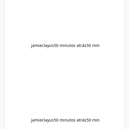
recommendations include: Take with water.
Use consistently. Combine with
jamieclayus
50 minutos atrás
50 min
jamieclayus
50 minutos atrás
50 min