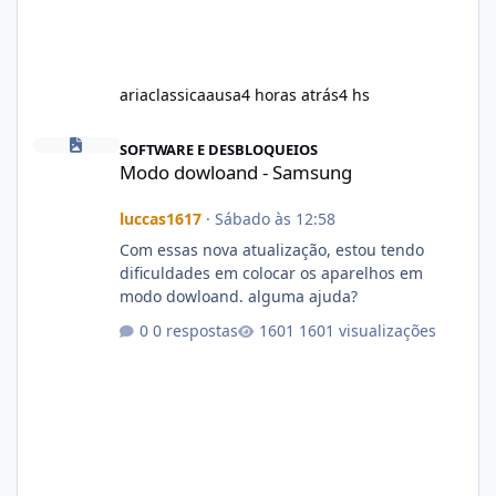
ariaclassicaausa
4 horas atrás
4 hs
Modo dowloand - Samsung
SOFTWARE E DESBLOQUEIOS
Modo dowloand - Samsung
luccas1617
·
Sábado às 12:58
Com essas nova atualização, estou tendo
dificuldades em colocar os aparelhos em
modo dowloand. alguma ajuda?
0 respostas
1601 visualizações