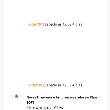
luccas1617
Sábado às 12:58
4 dias
luccas1617
Sábado às 12:58
4 dias
Firmware Jovi Y19s PD2420F_EX_A_16.2.7.5.W30.V000L1_vivo_osc
Novas Firmware e Arquivos inseridos no Clan
SOFT
Firmware Jovi Y19s