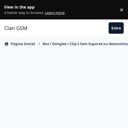
Ir para conteúdo
View in the app
×
Di
A better way to browse.
Learn more
.
Clan GSM
Entre
Página Inicial
Box / Dongles / Clip's Sem Suporte ou descontin