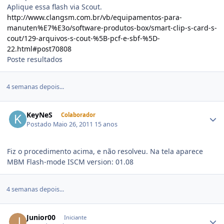
Aplique essa flash via Scout.
http://www.clangsm.com.br/vb/equipamentos-para-
manuten%E7%E3o/software-produtos-box/smart-clip-s-card-s-
cout/129-arquivos-s-cout-%5B-pcf-e-sbf-%5D-
22.html#post70808
Poste resultados
4 semanas depois...
KeyNeS
Colaborador
Postado
Maio 26, 2011
15 anos
Fiz o procedimento acima, e não resolveu. Na tela aparece
MBM Flash-mode ISCM version: 01.08
4 semanas depois...
Junior00
Iniciante