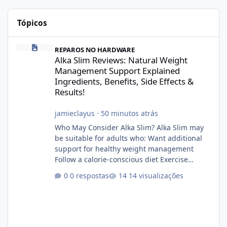
Tópicos
Alka Slim Reviews: Natural Weight Management Support Explained
REPAROS NO HARDWARE
Alka Slim Reviews: Natural Weight
Management Support Explained
Ingredients, Benefits, Side Effects &
Results!
jamieclayus
·
50 minutos atrás
Who May Consider Alka Slim? Alka Slim may
be suitable for adults who: Want additional
support for healthy weight management
Follow a calorie-conscious diet Exercise
regularly Prefer supplements containing
0 respostas
14 visualizações
plant-based ingredients Want to complement
an existing wellness routine It is not intended
for children. How to Use Alka Slim Always
follow the instructions Alka Slim Reviews
provided on the product label. General