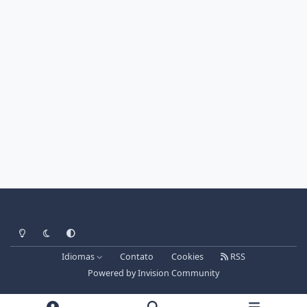
Light Mode
Dark Mode
System Preference
Idiomas
Contato
Cookies
RSS
Powered by
Invision Community