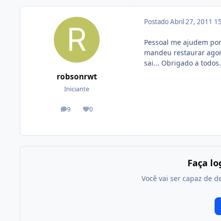
Postado
Abril 27, 2011
15
Pessoal me ajudem por 
mandeu restaurar agora 
sai... Obrigado a todos.
robsonrwt
Iniciante
9
0
posts
Reputação
Faça l
Você vai ser capaz de d