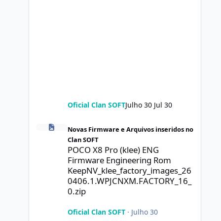
Oficial Clan SOFT
Julho 30
Jul 30
POCO X8 Pro (klee) ENG Firmware Engineering Rom Keep
Novas Firmware e Arquivos inseridos no
Clan SOFT
POCO X8 Pro (klee) ENG
Firmware Engineering Rom
KeepNV_klee_factory_images_26
0406.1.WPJCNXM.FACTORY_16_
0.zip
Oficial Clan SOFT
·
Julho 30