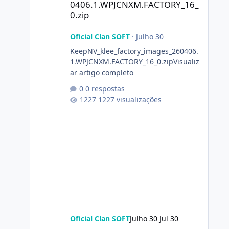
0406.1.WPJCNXM.FACTORY_16_
0.zip
Oficial Clan SOFT
·
Julho 30
KeepNV_klee_factory_images_260406.
1.WPJCNXM.FACTORY_16_0.zipVisualiz
ar artigo completo
0 respostas
1227 visualizações
Oficial Clan SOFT
Julho 30
Jul 30