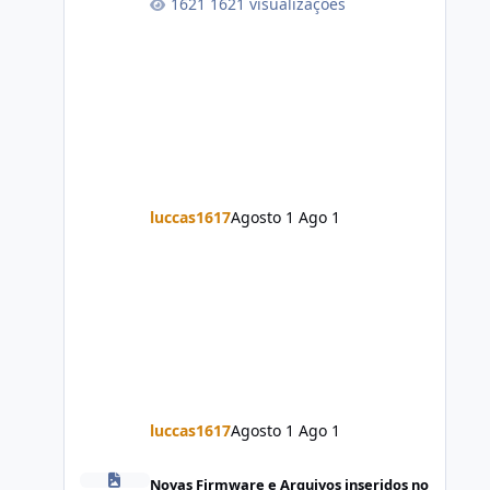
1621 visualizações
luccas1617
Agosto 1
Ago 1
luccas1617
Agosto 1
Ago 1
Firmware Jovi Y19s PD2420F_EX_A_16.2.7.5.W30.V000L1_vi
Novas Firmware e Arquivos inseridos no