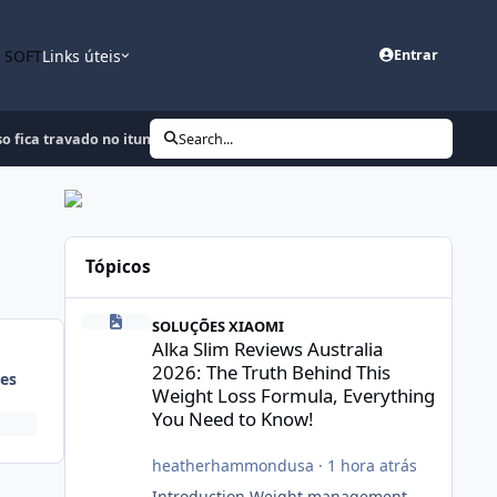
n SOFT
Links úteis
Entrar
o fica travado no itunes...
Search...
Tópicos
Alka Slim Reviews Australia 2026: The Truth Behind This 
SOLUÇÕES XIAOMI
Alka Slim Reviews Australia
2026: The Truth Behind This
es
Weight Loss Formula, Everything
You Need to Know!
heatherhammondusa
·
1 hora atrás
Introduction Weight management