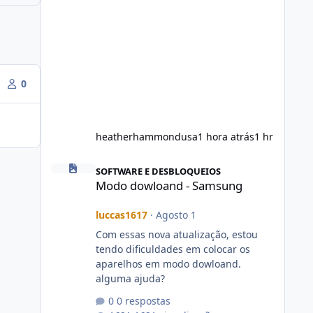
0
heatherhammondusa
1 hora atrás
1 hr
Modo dowloand - Samsung
SOFTWARE E DESBLOQUEIOS
Modo dowloand - Samsung
luccas1617
·
Agosto 1
Com essas nova atualização, estou
tendo dificuldades em colocar os
aparelhos em modo dowloand.
alguma ajuda?
0 respostas