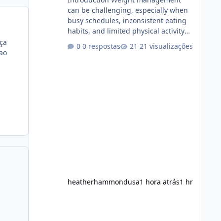
can be challenging, especially when
busy schedules, inconsistent eating
habits, and limited physical activity
make it difficult to maintain a healthy
ça
0 respostas
21 visualizações
routine. As a result, many people look
nao
for dietary supplements that may
complement their efforts to lose
weight. Alka Slim is marketed as a
weight-management supplement
designed for people who want
additional support while working
toward their fitness and weight goals.
But an important question remains:
Does Alka Slim
heatherhammondusa
1 hora atrás
1 hr